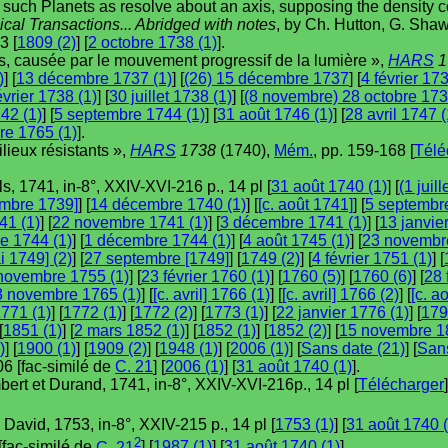
 such Planets as resolve about an axis, supposing the density co
cal Transactions... Abridged with notes
, by Ch. Hutton, G. Shaw
3 [
1809 (2)
] [
2 octobre 1738 (1)
].
es, causée par le mouvement progressif de la lumière »,
HARS
1
)
] [
13 décembre 1737 (1)
] [
(26) 15 décembre 1737
] [
4 février 173
évrier 1738 (1)
] [
30 juillet 1738 (1)
] [
(8 novembre) 28 octobre 17
742 (1)
] [
5 septembre 1744 (1)
] [
31 août 1746 (1)
] [
28 avril 1747 (
e 1765 (1)
].
ilieux résistants »,
HARS
1738
(1740),
Mém.
, pp. 159-168 [
Télé
ils, 1741, in-8°, XXIV-XVI-216 p., 14 pl [
31 août 1740 (1)
] [
(1 juil
embre 1739]
] [
14 décembre 1740 (1)
] [
[c. août 1741]
] [
5 septembr
41 (1)
] [
22 novembre 1741 (1)
] [
3 décembre 1741 (1)
] [
13 janvie
e 1744 (1)
] [
1 décembre 1744 (1)
] [
4 août 1745 (1)
] [
23 novembre
i 1749] (2)
] [
27 septembre [1749]
] [
1749 (2)
] [
4 février 1751 (1)
] [
novembre 1755 (1)
] [
23 février 1760 (1)
] [
1760 (5)
] [
1760 (6)
] [
28 
3 novembre 1765 (1)
] [
[c. avril] 1766 (1)
] [
[c. avril] 1766 (2)
] [
[c. a
771 (1)
] [
1772 (1)
] [
1772 (2)
] [
1773 (1)
] [
22 janvier 1776 (1)
] [
179
[
1851 (1)
] [
2 mars 1852 (1)
] [
1852 (1)
] [
1852 (2)
] [
15 novembre 1
)
] [
1900 (1)
] [
1909 (2)
] [
1948 (1)
] [
2006 (1)
] [
Sans date (21)
] [
Sans
06 [fac-similé de
C. 21
] [
2006 (1)
] [
31 août 1740 (1)
].
bert et Durand, 1741, in-8°, XXIV-XVI-216p., 14 pl [
Télécharger
]
, David, 1753, in-8°, XXIV-215 p., 14 pl [
1753 (1)
] [
31 août 1740 (
2
 [fac-similé de
C. 21
] [
1987 (1)
] [
31 août 1740 (1)
].