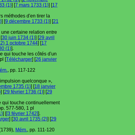
33 (1)
] [
7 mars 1733 (1)
] [
17
s méthodes d'en tirer la
)
] [
9 décembre 1733 (1)
] [
21
 une certaine relation entre
 [
30 juin 1734 (1)
] [
29 avril
12) 1 octobre 1744
] [
17
80 (1)
].
e qui touche les côtés d'un
pl [
Télécharger
] [
26 janvier
ém.
, pp. 117-122
e impulsion quelconque »,
embre 1735 (1)
] [
18 janvier
)
] [
29 février 1736 (1)
] [
29
e qui touche continuellement
pp. 577-580, 1 pl
1)
] [
[3 février 1742]
].
rger
] [
30 avril 1735 (2)
] [
29
(1739),
Mém.
, pp. 111-120