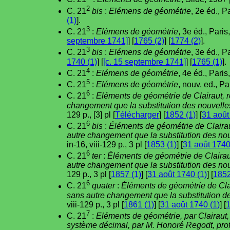
2
C. 21
bis
:
Elémens de géométrie
, 2e éd., P
(1)
].
3
C. 21
:
Elémens de géométrie
, 3e éd., Pari
septembre 1741]
] [
1765 (2)
] [
1774 (2)
].
3
C. 21
bis
:
Elémens de géométrie
, 3e éd., P
1740 (1)
] [
[c. 15 septembre 1741]
] [
1765 (1)
].
4
C. 21
:
Elémens de géométrie
, 4e éd., Paris
5
C. 21
:
Elémens de géométrie
, nouv. ed., Pa
6
C. 21
:
Eléments de géométrie de Clairaut, 
changement que la substitution des nouvell
129 p., [3] pl [
Télécharger
] [
1852 (1)
] [
31 août
6
C. 21
bis
:
Éléments de géométrie de Claira
autre changement que la substitution des no
in-16, viii-129 p., 3 pl [
1853 (1)
] [
31 août 1740
6
C. 21
ter
:
Éléments de géométrie de Clairau
autre changement que la substitution des n
129 p., 3 pl [
1857 (1)
] [
31 août 1740 (1)
] [
1852
6
C. 21
quater
:
Éléments de géométrie de Cla
sans autre changement que la substitution 
viii-129 p., 3 pl [
1861 (1)
] [
31 août 1740 (1)
] [
1
7
C. 21
:
Eléments de géométrie, par Clairaut
système décimal, par M. Honoré Regodt, prof