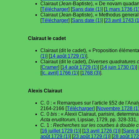
Clairaut (Jean-Baptiste), « De novam quada
[
Télécharger
] [
Sans date (1)
] [
1 mars 1736 (1
Clairaut (Jean-Baptiste), « Methodus general
[
Télécharger
] [
Sans date (1)
] [
23 avril 1743 (1
Clairaut le cadet
Clairaut (dit le cadet), « Proposition élément
(1)
] [
14 août 1729 (1)
].
Clairaut (dit le cadet),
Diverses quadratures ci
[
Cramer
] [
14 août 1729 (1)
] [
14 juin 1730 (1)
] 
[
[c. avril] 1766 (1)
] [
1768 (3)
].
Alexis Clairaut
C. 0 : « Remarques sur l'article §52 de l'An
2164-2166 [
Télécharger
] [
Novembre 1728 (1
C. 0
bis
: « Alexii Clairaut, parisini, determin
Acta eruditorum
, Lipsiae, 1729, pp. 328-331, 
C. 1 :
Recherches sur les courbes à double 
[
16 juillet 1729 (1)
] [
13 avril 1726 (1)
] [
Sans da
août 1729 (1)
] [
23 août 1729 (1)
] [
28 août 172