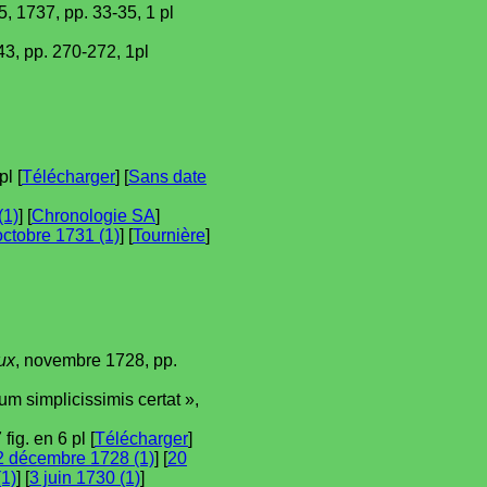
 5, 1737, pp. 33-35, 1 pl
743, pp. 270-272, 1pl
l [
Télécharger
] [
Sans date
(1)
] [
Chronologie SA
]
octobre 1731 (1)
] [
Tournière
]
ux
, novembre 1728, pp.
cum simplicissimis certat »,
fig. en 6 pl [
Télécharger
]
2 décembre 1728 (1)
] [
20
1)
] [
3 juin 1730 (1)
]