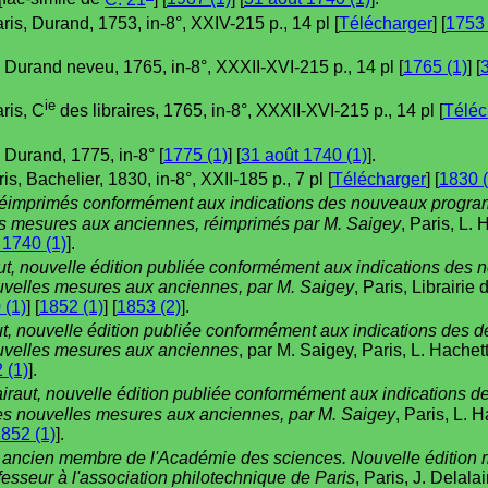
aris, Durand, 1753, in-8°, XXIV-215 p., 14 pl [
Télécharger
] [
1753 
s, Durand neveu, 1765, in-8°, XXXII-XVI-215 p., 14 pl [
1765 (1)
] [
ie
aris, C
des libraires, 1765, in-8°, XXXII-XVI-215 p., 14 pl [
Téléc
, Durand, 1775, in-8° [
1775 (1)
] [
31 août 1740 (1)
].
ris, Bachelier, 1830, in-8°, XXII-185 p., 7 pl [
Télécharger
] [
1830 (
réimprimés conformément aux indications des nouveaux program
es mesures aux anciennes, réimprimés par M. Saigey
, Paris, L. 
 1740 (1)
].
ut, nouvelle édition publiée conformément aux indications de
uvelles mesures aux anciennes, par M. Saigey
, Paris, Librairie
 (1)
] [
1852 (1)
] [
1853 (2)
].
t, nouvelle édition publiée conformément aux indications des 
ouvelles mesures aux anciennes
, par M. Saigey, Paris, L. Hachett
 (1)
].
iraut, nouvelle édition publiée conformément aux indications 
des nouvelles mesures aux anciennes, par M. Saigey
, Paris, L. 
852 (1)
].
, ancien membre de l'Académie des sciences. Nouvelle édition 
esseur à l'association philotechnique de Paris
, Paris, J. Delalai