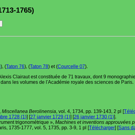
1713-1765)
3
), (
Taton 76
), (
Taton 78
) et (
Courcelle 07
).
Alexis Clairaut est constituée de 71 travaux, dont 9 monographie
 dans les volumes de l'Académie royale des sciences de Paris.
,
Miscellanea Berolinensia
, vol. 4, 1734, pp. 139-143, 2 pl [
Télé
bre 1728 (1)
] [
27 janvier 1729 (1)
] [
26 janvier 1730 (1)
].
trument trigonométrique »,
Machines et inventions approuvées p
Paris, 1735-1777, vol. 5, 1735, pp. 3-9, 1 pl [
Télécharger
] [
Sans da