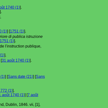
oût 1740 (1)
].
].
].
 (1)
] [
1751 (1)
].
iore di publica istruzione
1751 (1)
].
e l'instruction publique,
(1)
].
 [
31 août 1740 (1)
].
(1)
] [
Sans date (21)
] [
Sans
1772 (1)
].
1 août 1740 (1)
] [
7 août
, Dublin, 1846. vii, [1],