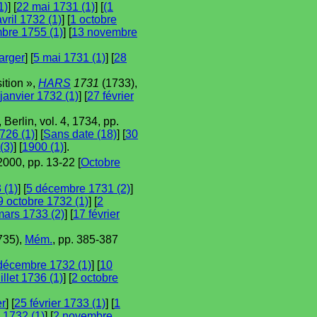
1)
] [
22 mai 1731 (1)
] [
(1
avril 1732 (1)
] [
1 octobre
bre 1755 (1)
] [
13 novembre
arger
] [
5 mai 1731 (1)
] [
28
ition »,
HARS
1731
(1733),
janvier 1732 (1)
] [
27 février
, Berlin, vol. 4, 1734, pp.
726 (1)
] [
Sans date (18)
] [
30
(3)
] [
1900 (1)
].
000, pp. 13-22 [
Octobre
 (1)
] [
5 décembre 1731 (2)
]
9 octobre 1732 (1)
] [
2
mars 1733 (2)
] [
17 février
735),
Mém.
, pp. 385-387
décembre 1732 (1)
] [
10
illet 1736 (1)
] [
2 octobre
er
] [
25 février 1733 (1)
] [
1
 1732 (1)
] [
2 novembre