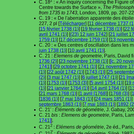
2
C. 18
: « An inquiry concerning the Figure of
Centre towards the Surface »,
The Philosophi
from 1735 to 1743
, London, 1809, pp. 207-22
C. 19 : « De l'aberration apparente des étoil
227, 2 pl [
Télécharger
] [
11 décembre 1737 (1
[
15 février 1738 (1)
] [
19 février 1738 (1)
] [
22 f
avril 1741 (1)
] [
(23) 12 juin 1742
] [
21 juillet 1
1759 (1)
] [
17 décembre 1759 (1)
] [
13 novembr
C. 20 : « Des centres d'oscillation dans les m
juin 1738 (1)
] [
10 avril 1741 (1)
].
C. 21 :
Elemens de geometrie
, Paris, David f
1736 (2)
] [
23 novembre 1738 (1)
] [
[c. 20 nov
1741]
] [
29 octobre 1741 (1)
] [
21 novembre 17
(1)
] [
22 août 1742 (1)
] [
1743 (1)
] [
25 septembr
(2)
] [
3 mai 1747 (1)
] [
6 juillet 1747 (1)
] [
21 [ma
(1)
] [
1753 (1)
] [
1753 (3)
] [
5 avril 1754 (1)
] [
19 
(1)
] [
21 janvier 1764 (1)
] [
14 avril 1764 (1)
] [
1
[
21 mars 1768 (1)
] [
1 avril [1768]
] [
1768 (3)
] [
1
[
1836 (1)
] [
7 mai 1843 (1)
] [
24 mars 1851 (1)
] 
septembre 1863 (1)
] [
7 mai 1883 (1)
] [
1892 (2
C. 21' :
Éléments de géométrie
, J. Gabay, 20
C. 21
bis
:
Elemens de geometrie
, Paris, Lam
1741]
].
2
C. 21
:
Elémens de géométrie
, 2e éd., Paris
2'
C. 21
:
Éléments de géométrie
, Siloë, 1987