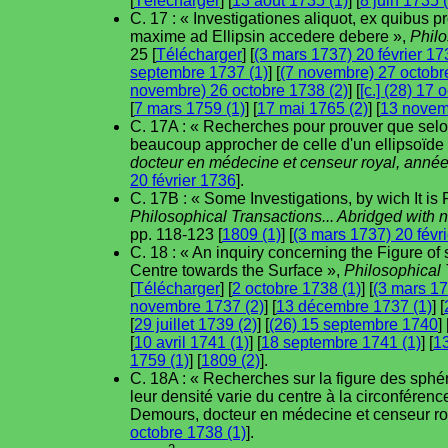
[
Télécharger
] [
13 août 1735 (1)
] [
8 juin 1735 
C. 17 : « Investigationes aliquot, ex quibus 
maxime ad Ellipsin accedere debere »,
Philo
25 [
Télécharger
] [
(3 mars 1737) 20 février 17
septembre 1737 (1)
] [
(7 novembre) 27 octobr
novembre) 26 octobre 1738 (2)
] [
[c.] (28) 17
[
7 mars 1759 (1)
] [
17 mai 1765 (2)
] [
13 novem
C. 17A : « Recherches pour prouver que selon l
beaucoup approcher de celle d'un ellipsoïde
docteur en médecine et censeur royal, anné
20 février 1736
].
C. 17B : « Some Investigations, by wich It is
Philosophical Transactions... Abridged with 
pp. 118-123 [
1809 (1)
] [
(3 mars 1737) 20 févr
C. 18 : « An inquiry concerning the Figure of
Centre towards the Surface »,
Philosophical 
[
Télécharger
] [
2 octobre 1738 (1)
] [
(3 mars 17
novembre 1737 (2)
] [
13 décembre 1737 (1)
] [
[
29 juillet 1739 (2)
] [
(26) 15 septembre 1740
] 
[
10 avril 1741 (1)
] [
18 septembre 1741 (1)
] [
1
1759 (1)
] [
1809 (2)
].
C. 18A : « Recherches sur la figure des sphér
leur densité varie du centre à la circonféren
Demours, docteur en médecine et censeur roy
octobre 1738 (1)
].