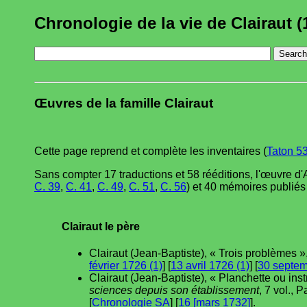
Chronologie de la vie de Clairaut (
Œuvres de la famille Clairaut
Cette page reprend et complète les inventaires (
Taton 5
Sans compter 17 traductions et 58 rééditions, l'œuvre d'
C. 39
,
C. 41
,
C. 49
,
C. 51
,
C. 56
) et 40 mémoires publiés
Clairaut le père
Clairaut (Jean-Baptiste), « Trois problèmes »
février 1726 (1)
] [
13 avril 1726 (1)
] [
30 septem
Clairaut (Jean-Baptiste), « Planchette ou ins
sciences depuis son établissement
, 7 vol., 
[
Chronologie SA
] [
16 [mars 1732]
].