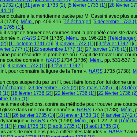
 1732 (1)
] [
31 janvier 1733 (2)
] [
5 février 1733 (1)
] [
28 février 17
744 (1)
].
endiculaire à la méridienne tracée par M. Cassini avec plusieur
3
(1735),
Mém.
, pp. 406-416 [
Télécharger
] [
5 décembre 1733 (1
e 1765 (1)
].
 il s'agit de trouver des courbes dont la propriété consiste dans
 donnée »,
HARS
1734
(1736),
Mém.
, pp. 196-215 [
Télécharger
]
 (2)
] [
11 octobre 1741 (1)
] [
4 janvier 1742 (1)
] [
[3 février 1742]
] [
(
évrier 1777 (1)
] [
22 septembre 1777 (1)
] [
27 janvier 1778 (1)
] [
17
aine pour résoudre le problème où il s'agit de trouver une courb
 une courbe donnée »,
HARS
1734
(1736),
Mém.
, pp. 531-537, 1 
1)
] [
4 janvier 1742 (1)
] [
[3 février 1742]
].
i, pour connaître la figure de la Terre »,
HARS
1735
(1738),
M
un corps suspendu par un fil, peut faire lorsqu'on lui donne un
Télécharger
] [
23 décembre 1735 (2)
] [
23 mars 1735 (1)
] [
23 déc
 (1)
] [
18 février 1736 (2)
] [
22 février 1736 (1)
] [
22 février 1736 (2
bre 1765 (1)
].
ne à mes objections, contre sa méthode pour trouver une courb
et glisse dans une courbe donnée »,
HARS
1735
(1738),
Mém.
, 
3 (1)
] [
26 janvier 1735 (1)
] [
18 janvier 1738 (1)
] [
4 janvier 1742 (
e dynamique »,
HARS
1736
(1739),
Mém.
, pp. 1-22, 2 pl [
Télécha
35 (1)
] [
4 mai 1735 (1)
] [
3 août 1735 (1)
] [
3 août 1735 (2)
].
urs arcs de méridiens pris à différentes latitudes »,
HARS
1736