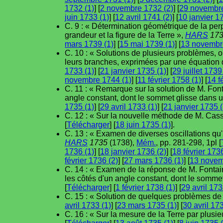
1732 (1)
] [
2 novembre 1732 (2)
] [
29 novembre
juin 1733 (1)
] [
12 avril 1741 (2)
] [
10 janvier 1
C. 9 : « Détermination géométrique de la perp
grandeur et la figure de la Terre »,
HARS
173
mars 1739 (1)
] [
15 mai 1739 (1)
] [
13 novembr
C. 10 : « Solutions de plusieurs problèmes, où
leurs branches, exprimées par une équation
1733 (1)
] [
21 janvier 1735 (1)
] [
29 juillet 1739
novembre 1744 (1)
] [
11 février 1758 (1)
] [
14 f
C. 11 : « Remarque sur la solution de M. Font
angle constant, dont le sommet glisse dans
1735 (1)
] [
29 avril 1733 (1)
] [
21 janvier 1735 (
C. 12 : « Sur la nouvelle méthode de M. Cassin
[
Télécharger
] [
18 juin 1735 (1)
].
C. 13 : « Examen de diverses oscillations qu'
HARS
1735
(1738),
Mém.
, pp. 281-298, 1pl [
1736 (1)
] [
18 janvier 1736 (2)
] [
18 février 1736
février 1736 (2)
] [
27 mars 1736 (1)
] [
13 novem
C. 14 : « Examen de la réponse de M. Fontai
les côtés d'un angle constant, dont le somm
[
Télécharger
] [
1 février 1738 (1)
] [
29 avril 173
C. 15 : « Solution de quelques problèmes d
avril 1733 (1)
] [
23 mars 1735 (1)
] [
30 avril 17
C. 16 : « Sur la mesure de la Terre par plusie