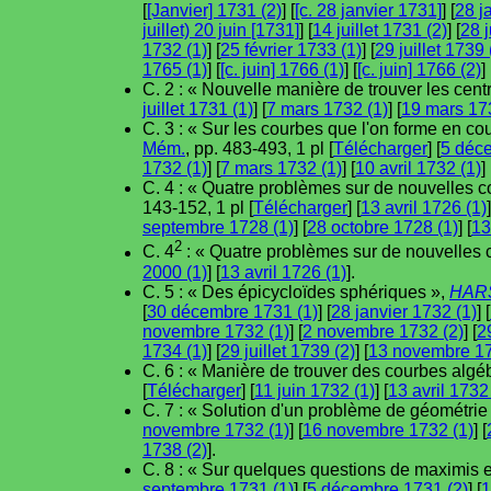
[
[Janvier] 1731 (2)
] [
[c. 28 janvier 1731]
] [
28 j
juillet) 20 juin [1731]
] [
14 juillet 1731 (2)
] [
28 j
1732 (1)
] [
25 février 1733 (1)
] [
29 juillet 1739 
1765 (1)
] [
[c. juin] 1766 (1)
] [
[c. juin] 1766 (2)
] 
C. 2 : « Nouvelle manière de trouver les cent
juillet 1731 (1)
] [
7 mars 1732 (1)
] [
19 mars 17
C. 3 : « Sur les courbes que l'on forme en c
Mém.
, pp. 483-493, 1 pl [
Télécharger
] [
5 déc
1732 (1)
] [
7 mars 1732 (1)
] [
10 avril 1732 (1)
] 
C. 4 : « Quatre problèmes sur de nouvelles cou
143-152, 1 pl [
Télécharger
] [
13 avril 1726 (1)
]
septembre 1728 (1)
] [
28 octobre 1728 (1)
] [
13
2
C. 4
: « Quatre problèmes sur de nouvelles 
2000 (1)
] [
13 avril 1726 (1)
].
C. 5 : « Des épicycloïdes sphériques »,
HAR
[
30 décembre 1731 (1)
] [
28 janvier 1732 (1)
] [
novembre 1732 (1)
] [
2 novembre 1732 (2)
] [
2
1734 (1)
] [
29 juillet 1739 (2)
] [
13 novembre 17
C. 6 : « Manière de trouver des courbes algéb
[
Télécharger
] [
11 juin 1732 (1)
] [
13 avril 1732
C. 7 : « Solution d'un problème de géométrie
novembre 1732 (1)
] [
16 novembre 1732 (1)
] [
1738 (2)
].
C. 8 : « Sur quelques questions de maximis e
septembre 1731 (1)
] [
5 décembre 1731 (2)
] [
1