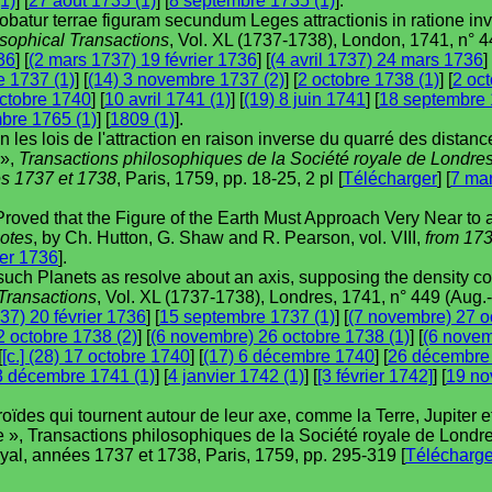
(1)
] [
27 août 1735 (1)
] [
8 septembre 1735 (1)
].
probatur terrae figuram secundum Leges attractionis in ratione in
sophical Transactions
, Vol. XL (1737-1738), London, 1741, n° 4
36
] [
(2 mars 1737) 19 février 1736
] [
(4 avril 1737) 24 mars 1736
] 
e 1737 (1)
] [
(14) 3 novembre 1737 (2)
] [
2 octobre 1738 (1)
] [
2 oct
 octobre 1740
] [
10 avril 1741 (1)
] [
(19) 8 juin 1741
] [
18 septembre 
bre 1765 (1)
] [
1809 (1)
].
es lois de l'attraction en raison inverse du quarré des distances
 »,
Transactions philosophiques de la Société royale de Londres
es 1737 et 1738
, Paris, 1759, pp. 18-25, 2 pl [
Télécharger
] [
7 mar
 Proved that the Figure of the Earth Must Approach Very Near to a
notes
, by Ch. Hutton, G. Shaw and R. Pearson, vol. VIII,
from 173
ier 1736
].
 such Planets as resolve about an axis, supposing the density con
Transactions
, Vol. XL (1737-1738), Londres, 1741, n° 449 (Aug.
37) 20 février 1736
] [
15 septembre 1737 (1)
] [
(7 novembre) 27 o
2 octobre 1738 (2)
] [
(6 novembre) 26 octobre 1738 (1)
] [
(6 novem
[
[c.] (28) 17 octobre 1740
] [
(17) 6 décembre 1740
] [
26 décembre 
3 décembre 1741 (1)
] [
4 janvier 1742 (1)
] [
[3 février 1742]
] [
19 no
oïdes qui tournent autour de leur axe, comme la Terre, Jupiter e
ce », Transactions philosophiques de la Société royale de Londre
al, années 1737 et 1738, Paris, 1759, pp. 295-319 [
Télécharge