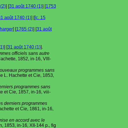
(2)
] [
31 août 1740 (1)
] [
1753
31 août 1740 (1)
] [
[c. 15
harger
] [
1765 (2)
] [
31 août
1)
] [
31 août 1740 (1)
].
mes officiels sans autre
Hachette, 1852, in-16, VIII-
s nouveaux programmes sans
 de L. Hachette et Cie, 1853,
derniers programmes sans
e et Cie, 1857, in-16, viii-
des derniers programmes
Hachette et Cie, 1861, in-16,
mise en accord avec le
n, 1853, in-16, XII-144 p., fig