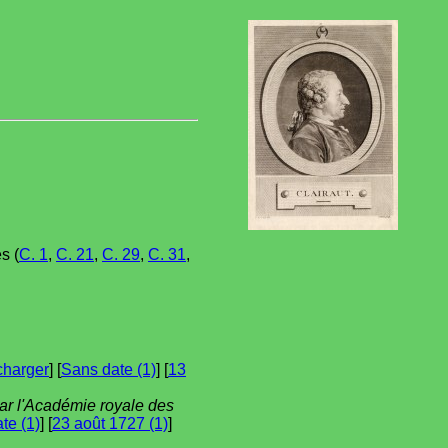
s (
C. 1
,
C. 21
,
C. 29
,
C. 31
,
charger
] [
Sans date (1)
] [
13
ar l'Académie royale des
te (1)
] [
23 août 1727 (1)
]