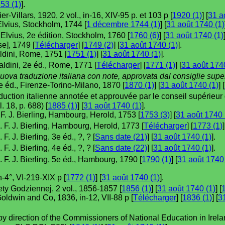
53 (1)
].
ier-Villars, 1920, 2 vol., in-16, XIV-95 p. et 103 p [
1920 (1)
] [
31 a
 Elvius, Stockholm, 1744 [
1 décembre 1744 (1)
] [
31 août 1740 (1)
r Elvius, 2e édition, Stockholm, 1760 [
1760 (6)
] [
31 août 1740 (1)
se], 1749 [
Télécharger
] [
1749 (2)
] [
31 août 1740 (1)
].
ldini, Rome, 1751 [
1751 (1)
] [
31 août 1740 (1)
].
aldini, 2e éd., Rome, 1771 [
Télécharger
] [
1771 (1)
] [
31 août 1740
nuova traduzione italiana con note, approvata dal consiglie super
2e éd., Firenze-Torino-Milano, 1870 [
1870 (1)
] [
31 août 1740 (1)
] [
duction italienne annotée et approuvée par le conseil supérieur d
l. 18, p. 688) [
1885 (1)
] [
31 août 1740 (1)
].
. F. J. Bierling, Hambourg, Herold, 1753 [
1753 (3)
] [
31 août 1740 
d. F. J. Bierling, Hambourg, Herold, 1773 [
Télécharger
] [
1773 (1)
]
d. F. J. Bierling, 3e éd., ?, ? [
Sans date (21)
] [
31 août 1740 (1)
].
d. F. J. Bierling, 4e éd., ?, ? [
Sans date (22)
] [
31 août 1740 (1)
].
d. F. J. Bierling, 5e éd., Hambourg, 1790 [
1790 (1)
] [
31 août 1740 
n-4°, VI-219-XIX p [
1772 (1)
] [
31 août 1740 (1)
].
ety Godziennej, 2 vol., 1856-1857 [
1856 (1)
] [
31 août 1740 (1)
] [
Goldwin and Co, 1836, in-12, VII-88 p [
Télécharger
] [
1836 (1)
] [
3
by direction of the Commissioners of National Education in Ireland