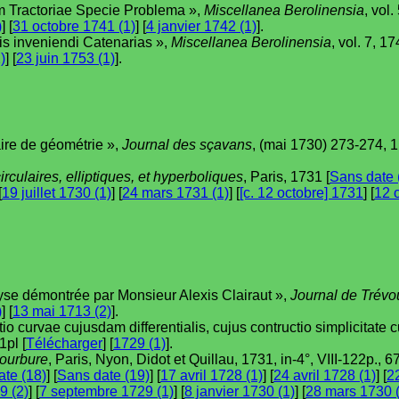
m Tractoriae Specie Problema »,
Miscellanea Berolinensia
, vol.
)
] [
31 octobre 1741 (1)
] [
4 janvier 1742 (1)
].
is inveniendi Catenarias »,
Miscellanea Berolinensia
, vol. 7, 1
)
] [
23 juin 1753 (1)
].
aire de géométrie »,
Journal des sçavans
, (mai 1730) 273-274, 1p
rculaires, elliptiques, et hyperboliques
, Paris, 1731 [
Sans date 
[
19 juillet 1730 (1)
] [
24 mars 1731 (1)
] [
[c. 12 octobre] 1731
] [
12 
alyse démontrée par Monsieur Alexis Clairaut »,
Journal de Trévo
)
] [
13 mai 1713 (2)
].
atio curvae cujusdam differentialis, cujus contructio simplicitate 
1pl [
Télécharger
] [
1729 (1)
].
courbure
, Paris, Nyon, Didot et Quillau, 1731, in-4°, VIII-122p., 67 
te (18)
] [
Sans date (19)
] [
17 avril 1728 (1)
] [
24 avril 1728 (1)
] [
2
9 (2)
] [
7 septembre 1729 (1)
] [
8 janvier 1730 (1)
] [
28 mars 1730 (