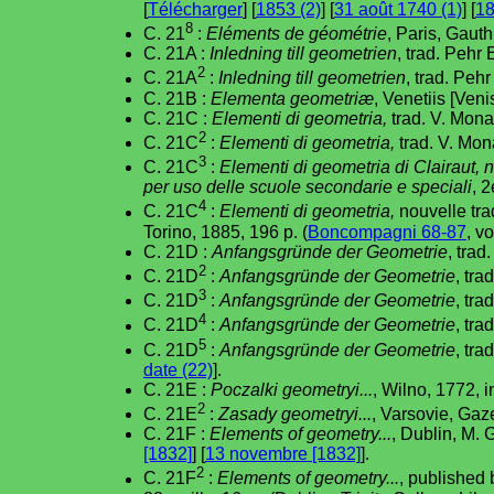
[
Télécharger
] [
1853 (2)
] [
31 août 1740 (1)
] [
18
8
C. 21
:
Eléments de géométrie
, Paris, Gauth
C. 21A :
Inledning till geometrien
, trad. Pehr
2
C. 21A
:
Inledning till geometrien
, trad. Peh
C. 21B :
Elementa geometriæ
, Venetiis [Veni
C. 21C :
Elementi di geometria,
trad. V. Mona
2
C. 21C
:
Elementi di geometria,
trad. V. Mon
3
C. 21C
:
Elementi di geometria di Clairaut, 
per uso delle scuole secondarie e speciali
, 
4
C. 21C
:
Elementi di geometria,
nouvelle tra
Torino, 1885, 196 p. (
Boncompagni 68-87
, vo
C. 21D :
Anfangsgründe der Geometrie
, trad
2
C. 21D
:
Anfangsgründe der Geometrie
, tra
3
C. 21D
:
Anfangsgründe der Geometrie
, tra
4
C. 21D
:
Anfangsgründe der Geometrie
, tra
5
C. 21D
:
Anfangsgründe der Geometrie
, tra
date (22)
].
C. 21E :
Poczalki geometryi...
, Wilno, 1772, i
2
C. 21E
:
Zasady geometryi...
, Varsovie, Gaz
C. 21F :
Elements of geometry...
, Dublin, M. 
[1832]
] [
13 novembre [1832]
].
2
C. 21F
:
Elements of geometry...
, published 