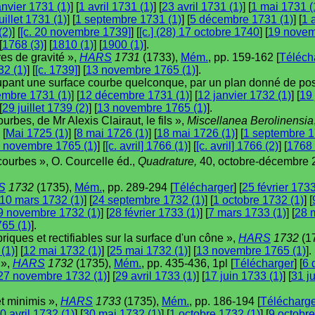
anvier 1731 (1)
] [
1 avril 1731 (1)
] [
23 avril 1731 (1)
] [
1 mai 1731 (
uillet 1731 (1)
] [
1 septembre 1731 (1)
] [
5 décembre 1731 (1)
] [
1 
(2)
] [
[c. 20 novembre 1739]
] [
[c.] (28) 17 octobre 1740
] [
19 novem
[
1768 (3)
] [
1810 (1)
] [
1900 (1)
].
res de gravité »,
HARS
1731
(1733),
Mém.
, pp. 159-162 [
Téléch
32 (1)
] [
[c. 1739]
] [
13 novembre 1765 (1)
].
oupant une surface courbe quelconque, par un plan donné de pos
embre 1731 (1)
] [
12 décembre 1731 (1)
] [
12 janvier 1732 (1)
] [
19 
[
29 juillet 1739 (2)
] [
13 novembre 1765 (1)
].
rbes, de Mr Alexis Clairaut, le fils »,
Miscellanea Berolinensia
 [
Mai 1725 (1)
] [
8 mai 1726 (1)
] [
18 mai 1726 (1)
] [
1 septembre 1
 novembre 1765 (1)
] [
[c. avril] 1766 (1)
] [
[c. avril] 1766 (2)
] [
1768 
courbes », O. Courcelle éd.,
Quadrature,
40, octobre-décembre 2
S
1732
(1735),
Mém.
, pp. 289-294 [
Télécharger
] [
25 février 1733
10 mars 1732 (1)
] [
24 septembre 1732 (1)
] [
1 octobre 1732 (1)
] [
9 novembre 1732 (1)
] [
28 février 1733 (1)
] [
7 mars 1733 (1)
] [
28 
65 (1)
].
riques et rectifiables sur la surface d'un cône »,
HARS
1732
(1
 (1)
] [
12 mai 1732 (1)
] [
25 mai 1732 (1)
] [
13 novembre 1765 (1)
].
 »,
HARS
1732
(1735),
Mém.
, pp. 435-436, 1pl [
Télécharger
] [
6 
27 novembre 1732 (1)
] [
29 avril 1733 (1)
] [
17 juin 1733 (1)
] [
31 ju
t minimis »,
HARS
1733
(1735),
Mém.
, pp. 186-194 [
Télécharg
0 avril 1732 (1)
] [
30 mai 1732 (1)
] [
1 octobre 1732 (1)
] [
9 octobre