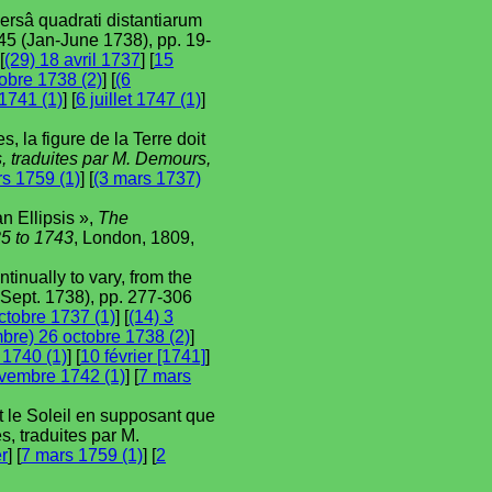
versâ quadrati distantiarum
45 (Jan-June 1738), pp. 19-
[
(29) 18 avril 1737
] [
15
obre 1738 (2)
] [
(6
1741 (1)
] [
6 juillet 1747 (1)
]
, la figure de la Terre doit
, traduites par M. Demours,
s 1759 (1)
] [
(3 mars 1737)
n Ellipsis »,
The
5 to 1743
, London, 1809,
tinually to vary, from the
-Sept. 1738), pp. 277-306
ctobre 1737 (1)
] [
(14) 3
bre) 26 octobre 1738 (2)
]
1740 (1)
] [
10 février [1741]
]
vembre 1742 (1)
] [
7 mars
t le Soleil en supposant que
s, traduites par M.
r
] [
7 mars 1759 (1)
] [
2