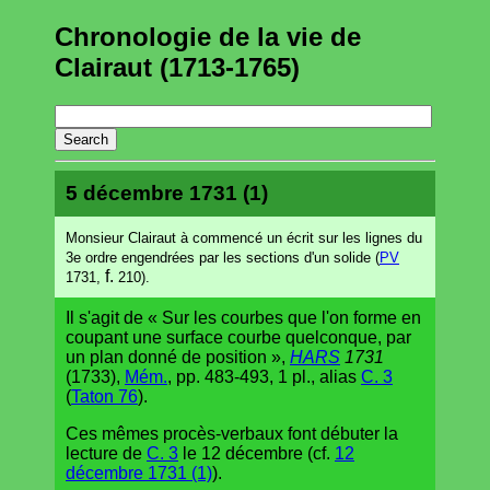
Chronologie de la vie de
Clairaut (1713-1765)
5 décembre 1731 (1)
Monsieur Clairaut à commencé un écrit sur les lignes du
3e ordre engendrées par les sections d'un solide (
PV
f.
1731,
210).
Il s'agit de « Sur les courbes que l'on forme en
coupant une surface courbe quelconque, par
un plan donné de position »,
HARS
1731
(1733),
Mém.
, pp. 483-493, 1 pl., alias
C. 3
(
Taton 76
).
Ces mêmes procès-verbaux font débuter la
lecture de
C. 3
le 12 décembre (cf.
12
décembre 1731 (1)
).