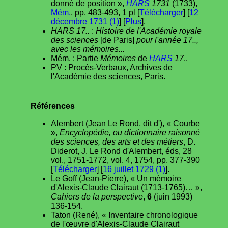
donné de position »,
HARS
1731
(1733),
Mém.
, pp. 483-493, 1 pl [
Télécharger
] [
12
décembre 1731 (1)
] [
Plus
].
HARS 17..
:
Histoire de l'Académie royale
des sciences
[de Paris]
pour l'année 17..,
avec les mémoires...
Mém. : Partie
Mémoires
de
HARS
17
..
PV : Procès-Verbaux, Archives de
l'Académie des sciences, Paris.
Références
Alembert (Jean Le Rond, dit d'), « Courbe
»,
Encyclopédie, ou dictionnaire raisonné
des sciences, des arts et des métiers
, D.
Diderot, J. Le Rond d'Alembert, éds, 28
vol., 1751-1772, vol. 4, 1754, pp. 377-390
[
Télécharger
] [
16 juillet 1729 (1)
].
Le Goff (Jean-Pierre), « Un mémoire
d'Alexis-Claude Clairaut (1713-1765)… »,
Cahiers de la perspective
,
6
(juin 1993)
136-154.
Taton (René), « Inventaire chronologique
de l'œuvre d'Alexis-Claude Clairaut