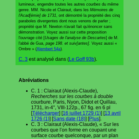
lumineux, engendre toutes les autres
courbes
du même
genre. MM. Nicole et Clairaut, dans les
Mémoires de
l'Acad[émie] de 1731
, ont démontré la propriété des cinq
paraboles divergentes dont nous venons de parler ;
propriété que M. Newton n'avait fait qu'énoncer sans
démonstration. Voyez aussi sur cette proposition
l'ouvrage cité [
Usages de l'analyse de Descartes
] de M.
l'abbé de Gua,
page 198. et suiv[antes].
Voyez aussi «
Ombre » (
Alembert 54a
).
C. 3
est analysé dans (
Le Goff 93b
).
Abréviations
C. 1 : Clairaut (Alexis-Claude),
Recherches sur les courbes à double
courbure
, Paris, Nyon, Didot et Quillau,
1731, in-4°, VIII-122p., 67 fig. en 6 pl
[
Télécharger
] [
16 juillet 1729 (1)
] [
13 avril
1726 (1)
] [
Sans date (18)
] [
Plus
].
C. 3 : Clairaut (Alexis-Claude), « Sur les
courbes que l'on forme en coupant une
surface courbe quelconque, par un plan