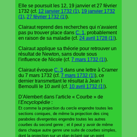
Elle se poursuit les 12, 19 janvier et 27 février
1732 (cf.
12 janvier 1732 (1)
,
19 janvier 1732
(1)
,
27 février 1732 (1)
).
Clairaut reprend des recherches qui n'avaient
pas pu trouver place dans
C. 1
, probablement
en raison de sa maladie (cf.
24 avril 1728 (1)
).
Clairaut applique sa théorie pour retrouver un
résultat de Newton, sans doute sous
l'influence de Nicole (cf.
7 mars 1732 (1)
).
Clairaut évoque
C. 3
dans une lettre à Cramer
du 7 mars 1732 (cf.
7 mars 1732 (1)
), ce
dernier transmettant le résultat à Jean I
Bernoulli le 10 avril (cf.
10 avril 1732 (1)
).
D'Alembert dans l'article « Courbe » de
l'
Encyclopédie
:
Et comme la projection du cercle engendre toutes les
sections coniques, de même la projection des cinq
paraboles divergentes engendre toutes les autres
courbes
du second genre ; et il peut y avoir de même
dans chaque autre genre une suite de
courbes
simples,
dont la projection sur un plan éclairé par un point