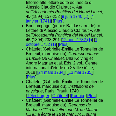
Intorno alle lettere edite ed inedite di
Alessio Claudio Clairaut »,
Atti
dell'Accademia Pontifica dei Nuovi Lincei
,
45
(1894) 157-232 [
9 juin 1740 (1)
] [
4
janvier [1741]
] [
Plus
].
Boncompagni (prince Baldassarre de), «
Lettere di Alessio Claudio Clairaut »,
Atti
dell'Accademia Pontifica dei Nuovi Lincei
,
45
(1894) 233-291 [
12 août 1732 (1)
] [
1
octobre 1732 (1)
] [
Plus
].
Châtelet (Gabrielle-Émilie Le Tonnelier de
Breteuil, marquise du),
Correspondance
d'Émilie Du Châtelet
, Ulla Kölving et
André Magnan et al. Éds, 2 vol., Centre
international d'étude du XVIIIe siècle,
2018 [
[24 mars 1734]
] [
[13 mai 1735]
]
[
Plus
].
Châtelet (Gabrielle-Émilie Le Tonnelier de
Breteuil, marquise du),
Institutions de
physique
, Paris, Prault, 1740
[
Télécharger
] [
Châtelet
] [
Koenig
] [
Plus
].
Châtelet (Gabrielle-Émilie Le Tonnelier de
Breteuil, marquise du),
Réponse de
Madame *** à la lettre que M. de Mairan
[...] lui a écrite le 18 février 1741, sur la