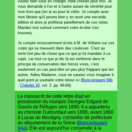
voulez bien vous en charger, mille choses pour moi. Je
vous demande à l'un et à l'autre autant de sévérité pour
mon livre que j'en ai eu pour le vôtre. Je compte avec
mon libraire qu'il pourra bien y en avoir une seconde
édition et alors je profiterai pareillement de vos notes.
Mandez-moi surtout comment votre écolier s'en
trouvera.
Je compte incessamment écrire à M. de Voltaire sur ces
corps qui se meuvent dans des coulisses. C'est au
reste fort peu de chose que ce que je lui mandais à ce
sujet, car tout ce que je dis là est renfermé dans le
principe de conservation des forces vives, c'est
seulement un cas peut-être un peu plus frappant que les
autres. Adieu Madame, vous ne sauriez vous imaginer à
quel point je souhaite votre retour ici (
Boncompagni 94b
;
Châtelet 18
, vol. 2, pp. 66-69).
Le manuscrit de cette lettre était en
possession du marquis Georges Edgard de
Gourio de Réfuges vers 1890. Il a appartenu
au chimiste Dubrunfaut vers 1886, avant 1860
à Lucas de Montigny, conseiller de préfecture
du département de la Seine (
Boncompagni
94a
). Elle est aujourd'hui conservée à la