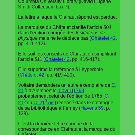
Columbia University Library (David Eugene
Smith Collection, box 7).
La lettre à laquelle Clairaut répond est perdue.
La marquise du Châtelet clarifie l'article 504
dans l’édition corrigée des
Institutions de
physique
mais ne le déplace pas (
Châtelet 42
,
pp. 411-412).
Elle suit les conseils de Clairaut en simplifiant
l'article 511 (
Châtelet 42
, pp. 416-417).
Elle supprime la référence à l’hyperbole
(
Châtelet 42
, pp. 419-420).
Voltaire demandera un autre exemplaire de
C.
21
à d'Alembert le
1 avril [1768]
,
probablement celui de l'édition de 1765 [
C.
3
3
21
ou
C. 21
bis
] recensé dans le catalogue
de sa bibliothèque à Ferney (
Havens 59
, p.
129).
C'est la dernière lettre connue de la
correspondance en Clairaut et la marquise du
Châtelet.