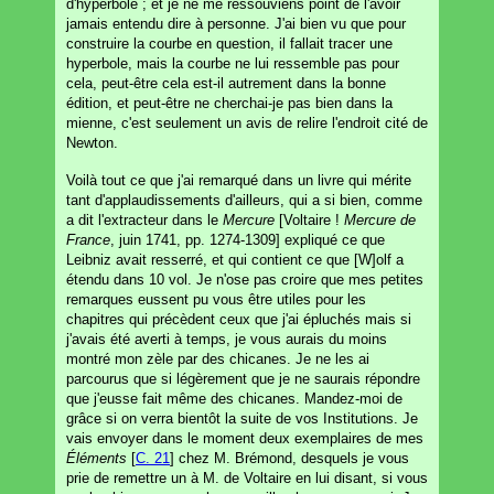
d'hyperbole ; et je ne me ressouviens point de l'avoir
jamais entendu dire à personne. J'ai bien vu que pour
construire la courbe en question, il fallait tracer une
hyperbole, mais la courbe ne lui ressemble pas pour
cela, peut-être cela est-il autrement dans la bonne
édition, et peut-être ne cherchai-je pas bien dans la
mienne, c'est seulement un avis de relire l'endroit cité de
Newton.
Voilà tout ce que j'ai remarqué dans un livre qui mérite
tant d'applaudissements d'ailleurs, qui a si bien, comme
a dit l'extracteur dans le
Mercure
[Voltaire !
Mercure de
France
, juin 1741, pp. 1274-1309] expliqué ce que
Leibniz avait resserré, et qui contient ce que [W]olf a
étendu dans 10 vol. Je n'ose pas croire que mes petites
remarques eussent pu vous être utiles pour les
chapitres qui précèdent ceux que j'ai épluchés mais si
j'avais été averti à temps, je vous aurais du moins
montré mon zèle par des chicanes. Je ne les ai
parcourus que si légèrement que je ne saurais répondre
que j'eusse fait même des chicanes. Mandez-moi de
grâce si on verra bientôt la suite de vos Institutions. Je
vais envoyer dans le moment deux exemplaires de mes
Éléments
[
C. 21
] chez M. Brémond, desquels je vous
prie de remettre un à M. de Voltaire en lui disant, si vous