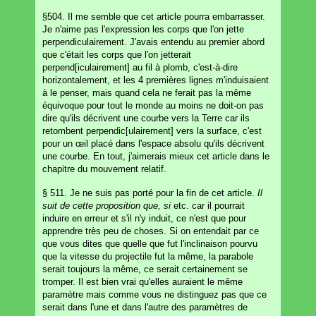
§504. Il me semble que cet article pourra embarrasser.
Je n'aime pas l'expression les corps que l'on jette
perpendiculairement. J'avais entendu au premier abord
que c'était les corps que l'on jetterait
perpend[iculairement] au fil à plomb, c'est-à-dire
horizontalement, et les 4 premières lignes m'induisaient
à le penser, mais quand cela ne ferait pas la même
équivoque pour tout le monde au moins ne doit-on pas
dire qu'ils décrivent une courbe vers la Terre car ils
retombent perpendic[ulairement] vers la surface, c'est
pour un œil placé dans l'espace absolu qu'ils décrivent
une courbe. En tout, j'aimerais mieux cet article dans le
chapitre du mouvement relatif.
§ 511. Je ne suis pas porté pour la fin de cet article.
Il
suit de cette proposition que, si
etc. car il pourrait
induire en erreur et s'il n'y induit, ce n'est que pour
apprendre très peu de choses. Si on entendait par ce
que vous dites que quelle que fut l'inclinaison pourvu
que la vitesse du projectile fut la même, la parabole
serait toujours la même, ce serait certainement se
tromper. Il est bien vrai qu'elles auraient le même
paramètre mais comme vous ne distinguez pas que ce
serait dans l'une et dans l'autre des paramètres de