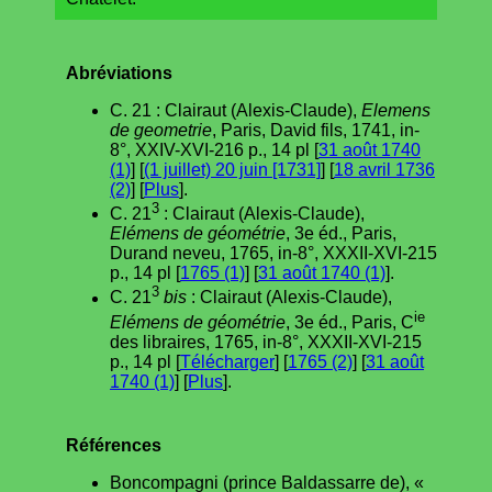
Abréviations
C. 21 : Clairaut (Alexis-Claude),
Elemens
de geometrie
, Paris, David fils, 1741, in-
8°, XXIV-XVI-216 p., 14 pl [
31 août 1740
(1)
] [
(1 juillet) 20 juin [1731]
] [
18 avril 1736
(2)
] [
Plus
].
3
C. 21
: Clairaut (Alexis-Claude),
Elémens de géométrie
, 3e éd., Paris,
Durand neveu, 1765, in-8°, XXXII-XVI-215
p., 14 pl [
1765 (1)
] [
31 août 1740 (1)
].
3
C. 21
bis
: Clairaut (Alexis-Claude),
ie
Elémens de géométrie
, 3e éd., Paris, C
des libraires, 1765, in-8°, XXXII-XVI-215
p., 14 pl [
Télécharger
] [
1765 (2)
] [
31 août
1740 (1)
] [
Plus
].
Références
Boncompagni (prince Baldassarre de), «