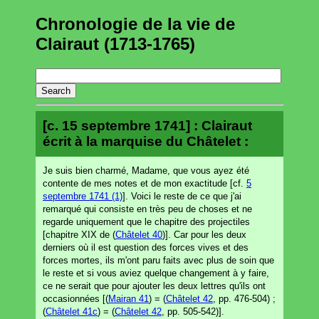
Chronologie de la vie de
Clairaut (1713-1765)
[c. 15 septembre 1741] : Clairaut
écrit à la marquise du Châtelet :
Je suis bien charmé, Madame, que vous ayez été
contente de mes notes et de mon exactitude [cf.
5
septembre 1741 (1)
]. Voici le reste de ce que j'ai
remarqué qui consiste en très peu de choses et ne
regarde uniquement que le chapitre des projectiles
[chapitre XIX de (
Châtelet 40
)]. Car pour les deux
derniers où il est question des forces vives et des
forces mortes, ils m'ont paru faits avec plus de soin que
le reste et si vous aviez quelque changement à y faire,
ce ne serait que pour ajouter les deux lettres qu'ils ont
occasionnées [(
Mairan 41
) = (
Châtelet 42
, pp. 476-504) ;
(
Châtelet 41c
) = (
Châtelet 42
, pp. 505-542)].