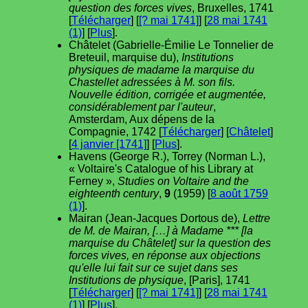
question des forces vives
, Bruxelles, 1741
[
Télécharger
] [
[? mai 1741]
] [
28 mai 1741
(1)
] [
Plus
].
Châtelet (Gabrielle-Émilie Le Tonnelier de
Breteuil, marquise du),
Institutions
physiques de madame la marquise du
Chastellet adressées à M. son fils.
Nouvelle édition, corrigée et augmentée,
considérablement par l'auteur
,
Amsterdam, Aux dépens de la
Compagnie, 1742 [
Télécharger
] [
Châtelet
]
[
4 janvier [1741]
] [
Plus
].
Havens (George R.), Torrey (Norman L.),
« Voltaire's Catalogue of his Library at
Ferney »,
Studies on Voltaire and the
eighteenth century
,
9
(1959) [
8 août 1759
(1)
].
Mairan (Jean-Jacques Dortous de),
Lettre
de M. de Mairan, […] à Madame *** [la
marquise du Châtelet] sur la question des
forces vives, en réponse aux objections
qu'elle lui fait sur ce sujet dans ses
Institutions de physique
, [Paris], 1741
[
Télécharger
] [
[? mai 1741]
] [
28 mai 1741
(1)
] [
Plus
].