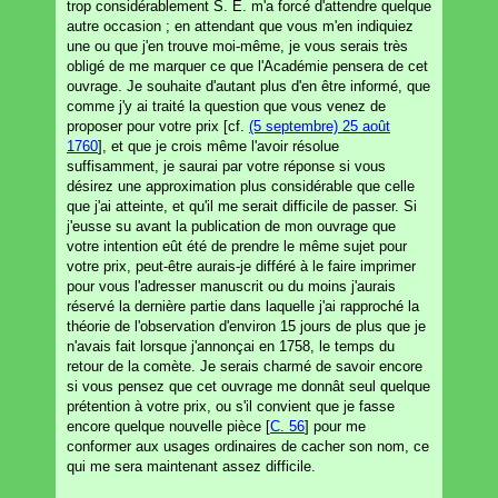
trop considérablement S. E. m'a forcé d'attendre quelque
autre occasion ; en attendant que vous m'en indiquiez
une ou que j'en trouve moi-même, je vous serais très
obligé de me marquer ce que l'Académie pensera de cet
ouvrage. Je souhaite d'autant plus d'en être informé, que
comme j'y ai traité la question que vous venez de
proposer pour votre prix [cf.
(5 septembre) 25 août
1760
], et que je crois même l'avoir résolue
suffisamment, je saurai par votre réponse si vous
désirez une approximation plus considérable que celle
que j'ai atteinte, et qu'il me serait difficile de passer. Si
j'eusse su avant la publication de mon ouvrage que
votre intention eût été de prendre le même sujet pour
votre prix, peut-être aurais-je différé à le faire imprimer
pour vous l'adresser manuscrit ou du moins j'aurais
réservé la dernière partie dans laquelle j'ai rapproché la
théorie de l'observation d'environ 15 jours de plus que je
n'avais fait lorsque j'annonçai en 1758, le temps du
retour de la comète. Je serais charmé de savoir encore
si vous pensez que cet ouvrage me donnât seul quelque
prétention à votre prix, ou s'il convient que je fasse
encore quelque nouvelle pièce [
C. 56
] pour me
conformer aux usages ordinaires de cacher son nom, ce
qui me sera maintenant assez difficile.