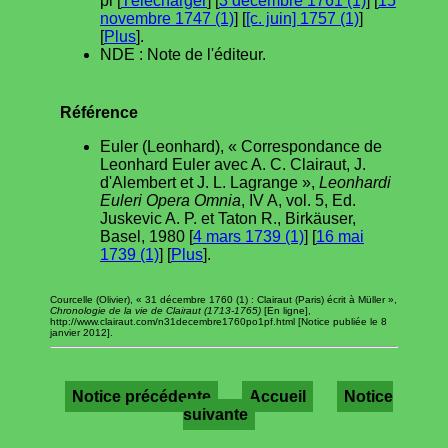
pl [
Télécharger
] [
3 décembre 1761 (1)
] [
15
novembre 1747 (1)
] [
[c. juin] 1757 (1)
]
[
Plus
].
NDE : Note de l'éditeur.
Référence
Euler (Leonhard), « Correspondance de
Leonhard Euler avec A. C. Clairaut, J.
d'Alembert et J. L. Lagrange »,
Leonhardi
Euleri Opera Omnia
, IV A, vol. 5, Ed.
Juskevic A. P. et Taton R., Birkäuser,
Basel, 1980 [
4 mars 1739 (1)
] [
16 mai
1739 (1)
] [
Plus
].
Courcelle (Olivier), « 31 décembre 1760 (1) : Clairaut (Paris) écrit à Müller »,
Chronologie de la vie de Clairaut (1713-1765)
[En ligne],
http://www.clairaut.com/n31decembre1760po1pf.html [Notice publiée le 8
janvier 2012].
Notice précédente
Accueil
Notice
suivante