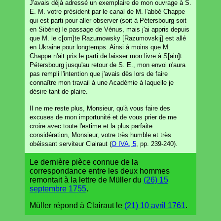
J'avais déjà adressé un exemplaire de mon ouvrage à S.
E. M. votre président par le canal de M. l'abbé Chappe
qui est parti pour aller observer (soit à Pétersbourg soit
en Sibérie) le passage de Vénus, mais j'ai appris depuis
que M. le c[om]te Razumowsky [Razumovskij] est allé
en Ukraine pour longtemps. Ainsi à moins que M.
Chappe n'ait pris le parti de laisser mon livre à S[ain]t
Pétersbourg jusqu'au retour de S. E., mon envoi n'aura
pas rempli l'intention que j'avais dès lors de faire
connaître mon travail à une Académie à laquelle je
désire tant de plaire.
Il ne me reste plus, Monsieur, qu'à vous faire des
excuses de mon importunité et de vous prier de me
croire avec toute l'estime et la plus parfaite
considération, Monsieur, votre très humble et très
obéissant serviteur Clairaut (
O IVA, 5
, pp. 239-240).
Le dernière pièce connue de la
correspondance entre les deux hommes
remontait à la lettre de Müller du
(26) 15
septembre 1755
.
Müller répond à Clairaut le
(21) 10 avril 1761
.