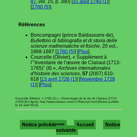
87
, vol. 15, p. 380) [
31 août 1740 (1)
]
[
1760 (5)
].
Références
Boncompagni (prince Baldassarre de),
Bullettino di bibliografia et di storia delle
scienze mathematiche et fisiche
, 20 vol.,
1868-1887 [
1760 (5)
] [
Plus
].
Courcelle (Olivier), « Supplément à
l'"Inventaire de l'œuvre de Clairaut (1713-
1765)" (II) »,
Archives internationales
d'histoire des sciences
,
57
(2007) 610-
618 [
13 avril 1726 (1)
] [
Novembre 1728
(1)
] [
Plus
].
Courcelle (Olivier), « 1792 (1) »,
Chronologie de la vie de Clairaut (1713-
1765)
[En ligne], http://www.clairaut.com/n1792po1pf.html [Notice publiée
le 24 avril 2013].
Notice précédente
Accueil
Notice
suivante