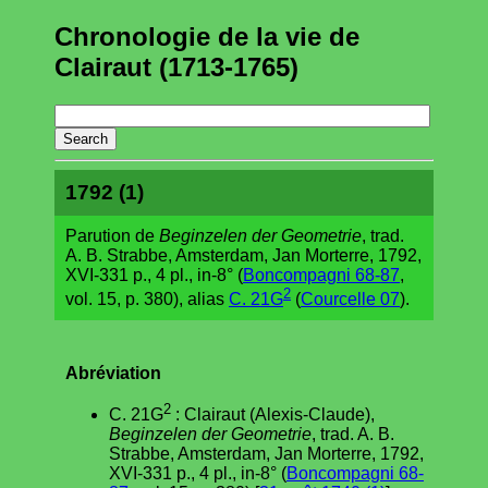
Chronologie de la vie de
Clairaut (1713-1765)
1792 (1)
Parution de
Beginzelen der Geometrie
, trad.
A. B. Strabbe, Amsterdam, Jan Morterre, 1792,
XVI-331 p., 4 pl., in-8° (
Boncompagni 68-87
,
2
vol. 15, p. 380), alias
C. 21G
(
Courcelle 07
).
Abréviation
2
C. 21G
: Clairaut (Alexis-Claude),
Beginzelen der Geometrie
, trad. A. B.
Strabbe, Amsterdam, Jan Morterre, 1792,
XVI-331 p., 4 pl., in-8° (
Boncompagni 68-