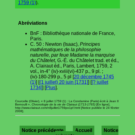
1759 (1)
).
Abréviations
BnF : Bibliothèque nationale de France,
Paris.
C. 50 : Newton (Isaac),
Principes
mathématiques de la philosophie
naturelle, par feue Madame la marquise
du Châtelet
, G.-É. du Châtelet trad. et éd.,
A. Clairaut éd., Paris, Lambert, 1759, 2
vol., in-4° (iv)-xviii(vi)-437 p., 9 pl. ;
(iv)-180-299 p., 5 pl [
20 décembre 1745
(1)
] [
(1 juillet) 20 juin [1731]
] [
[? juillet
1734]
] [
Plus
].
Courcelle (Olivier), « 8 juillet 1759 (1) : La Condamine (Paris) écrit à Jean II
Bernoulli »,
Chronologie de la vie de Clairaut (1713-1765)
[En ligne],
http://www.clairaut.com/n8juillet1759po1pf.html [Notice publiée le 24 février
2008].
Notice précédente
Accueil
Notice