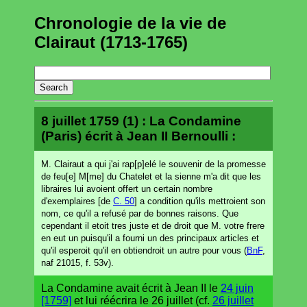
Chronologie de la vie de
Clairaut (1713-1765)
8 juillet 1759 (1) : La Condamine
(Paris) écrit à Jean II Bernoulli :
M. Clairaut a qui j'ai rap[p]elé le souvenir de la promesse
de feu[e] M[me] du Chatelet et la sienne m'a dit que les
libraires lui avoient offert un certain nombre
d'exemplaires [de
C. 50
] a condition qu'ils mettroient son
nom, ce qu'il a refusé par de bonnes raisons. Que
cependant il etoit tres juste et de droit que M. votre frere
en eut un puisqu'il a fourni un des principaux articles et
qu'il esperoit qu'il en obtiendroit un autre pour vous (
BnF
,
naf 21015, f. 53v).
La Condamine avait écrit à Jean II le
24 juin
[1759]
et lui réécrira le 26 juillet (cf.
26 juillet