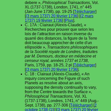
debere »,
Philosophical Transactions
, Vol.
XL (1737-1738), London, 1741, n° 445
(Jan-June 1738), pp. 19-25 [
Télécharger
]
[
(3 mars 1737) 20 février 1736
] [
(2 mars
1737) 19 février 1736
] [
Plus
].
C. 17A : Clairaut (Alexis-Claude), «
Recherches pour prouver que selon les
lois de l'attraction en raison inverse du
quarré des distances, la figure de la Terre
doit beaucoup approcher de celle d'un
ellipsoïde »,
Transactions philosophiques
de la Société royale de Londres, traduites
par M. Demours, docteur en médecine et
censeur royal, années 1737 et 1738
,
Paris, 1759, pp. 18-25, 2 pl [
Télécharger
]
[
(3 mars 1737) 20 février 1736
].
C. 18 : Clairaut (Alexis-Claude), « An
inquiry concerning the Figure of such
Planets as resolve about an axis,
supposing the density continually to vary,
from the Centre towards the Surface »,
Philosophical Transactions
, Vol. XL
(1737-1738), Londres, 1741, n° 449 (Aug.-
Sept. 1738), pp. 277-306 [
Télécharger
] [
2
octobre 1738 (1)
] [
(3 mars 1737) 20 février