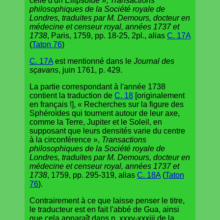
celle d'un Ellipsoïde »,
Transactions
philosophiques de la Société royale de
Londres, traduites par M. Demours, docteur en
médecine et censeur royal, années 1737 et
1738
, Paris, 1759, pp. 18-25, 2pl., alias
C. 17A
(
Taton 76
)
C. 17A
est mentionné dans le
Journal des
sçavans
, juin 1761, p. 429.
La partie correspondant à l'année 1738
contient la traduction de
C. 18
[originalement
en français !], « Recherches sur la figure des
Sphéroïdes qui tournent autour de leur axe,
comme la Terre, Jupiter et le Soleil, en
supposant que leurs densités varie du centre
à la circonférence »,
Transactions
philosophiques de la Société royale de
Londres, traduites par M. Demours, docteur en
médecine et censeur royal, années 1737 et
1738
, 1759, pp. 295-319, alias
C. 18A
(
Taton
76
).
Contrairement à ce que laisse penser le titre,
le traducteur est en fait l'abbé de Gua, ainsi
que cela apparaît dans p. xxxv-xxxiii de la