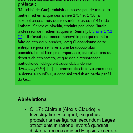
préface :
[M. l'abbé de Gua] traduisit en assez peu de temps la
partie mathématique des année 1737 et 1738, à
l'exception des trois derniers mémoires du n° 447 [de
Latham, Senex et Machin, traduits par l'abbé Jurain,
professeur de mathématiques à Reims [cf.
3 avril 1751
(1)
]]. Il n'avait pas encore achevé le peu qui restait à
faire de ces deux années, lorsqu'il abandonna cette
entreprise pour se livrer à une beaucoup plus
considérable et bien plus importante, qui n'était pas au-
dessus de ces forces, et que des circonstances
particulières l'obligèrent aussi d'abandonner
[l'
Encyclopédie
]. [...] Le premier des trois volumes que
je donne aujourd'hui, a donc été traduit en partie par M.
de Gua.
Abréviations
C. 17 : Clairaut (Alexis-Claude), «
Investigationes aliquot, ex quibus
probatur terrae figuram secundum Leges
attractionis in ratione inversâ quadrati
distantiarum maxime ad Ellipsin accedere