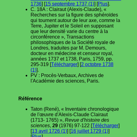
1736
] [
15 septembre 1737 (1)
] [
Plus
].
C. 18A : Clairaut (Alexis-Claude), «
Recherches sur la figure des sphéroïdes
qui tournent autour de leur axe, comme la
Terre, Jupiter et le Soleil en supposant
que leur densité varie du centre à la
circonférence », Transactions
philosophiques de la Société royale de
Londres, traduites par M. Demours,
docteur en médecine et censeur royal,
années 1737 et 1738, Paris, 1759, pp.
295-319 [
Télécharger
] [
2 octobre 1738
(1)
].
PV : Procès-Verbaux, Archives de
l'Académie des sciences, Paris.
Référence
Taton (René), « Inventaire chronologique
de l'œuvre d'Alexis-Claude Clairaut
(1713- 1765) »,
Revue d'histoire des
sciences
,
29
(1976) 97-122 [
Télécharger
]
[
13 avril 1726 (1)
] [
16 juillet 1729 (1)
]
[
Plus
].