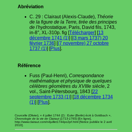
Abréviation
C. 29 : Clairaut (Alexis-Claude),
Théorie
de la figure de la Terre, tirée des principes
de l'hydrostatique
, Paris, David fils, 1743,
in-8°, XL-310p. fig [
Télécharger
] [
13
décembre 1741 (1)
] [
(3 mars 1737) 20
février 1736
] [
(7 novembre) 27 octobre
1737 (1)
] [
Plus
].
Référence
Fuss (Paul-Henri),
Correspondance
mathématique et physique de quelques
célèbres géomètres du XVIIIe siècle
, 2
vol., Saint-Pétersbourg, 1843 [
22
septembre 1733 (1)
] [
18 décembre 1734
(1)
] [
Plus
].
Courcelle (Olivier), « 4 juillet 1744 (2) : Euler (Berlin) écrit à Goldbach »,
Chronologie de la vie de Clairaut (1713-1765)
[En ligne],
http://www.clairaut.com/n4juillet1744po2pf.html [Notice publiée le 2 avril
2010].