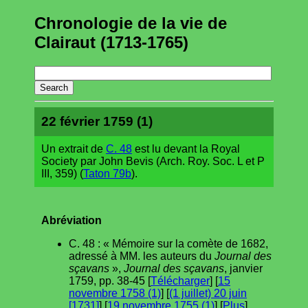
Chronologie de la vie de
Clairaut (1713-1765)
22 février 1759 (1)
Un extrait de
C. 48
est lu devant la Royal
Society par John Bevis (Arch. Roy. Soc. L et P
III, 359) (
Taton 79b
).
Abréviation
C. 48 : « Mémoire sur la comète de 1682,
adressé à MM. les auteurs du
Journal des
sçavans
»,
Journal des sçavans
, janvier
1759, pp. 38-45 [
Télécharger
] [
15
novembre 1758 (1)
] [
(1 juillet) 20 juin
[1731]
] [
19 novembre 1755 (1)
] [
Plus
].