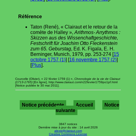
Référence
Taton (René), « Clairaut et le retour de la
comète de Halley »,
Arithmos- Arrythmos :
Skizzen aus des Wissenchaftgeschichte,
Festschrift für Joachim Otto Fleckenstein
zum 65. Geburstag
, Ed. K. Figala, E. H.
Berninger, Munich, 1979, pp. 253-274 [
15
octobre 1757 (1)
] [
16 novembre 1757 (2)
]
[
Plus
].
Courcelle (Olivier), « 22 février 1759 (1) »,
Chronologie de la vie de Clairaut
(1713-1765)
[En ligne], http://www.clairaut.com/n22fevrier1759po1pf.html
[Notice publiée le 30 mai 2011].
Notice précédente
Accueil
Notice
suivante
3847 notices
Dernière mise à jour du site : 14 avril 2026
alexis@clairaut.com
Creative Commons License