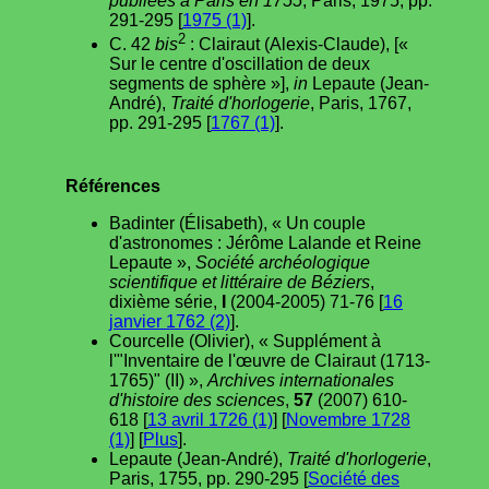
publiées à Paris en 1755
, Paris, 1975, pp.
291-295 [
1975 (1)
].
2
C. 42
bis
: Clairaut (Alexis-Claude), [«
Sur le centre d'oscillation de deux
segments de sphère »],
in
Lepaute (Jean-
André),
Traité d'horlogerie
, Paris, 1767,
pp. 291-295 [
1767 (1)
].
Références
Badinter (Élisabeth), « Un couple
d'astronomes : Jérôme Lalande et Reine
Lepaute »,
Société archéologique
scientifique et littéraire de Béziers
,
dixième série,
I
(2004-2005) 71-76 [
16
janvier 1762 (2)
].
Courcelle (Olivier), « Supplément à
l'"Inventaire de l'œuvre de Clairaut (1713-
1765)" (II) »,
Archives internationales
d'histoire des sciences
,
57
(2007) 610-
618 [
13 avril 1726 (1)
] [
Novembre 1728
(1)
] [
Plus
].
Lepaute (Jean-André),
Traité d'horlogerie
,
Paris, 1755, pp. 290-295 [
Société des