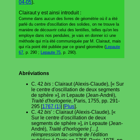
04-05
).
Clairaut y est ainsi introduit :
Comme dans aucun des livres de géométrie où il a été
parlé du centre d'oscillation des solides, on ne trouve la
manière de découvrir celui des lentilles, telles qu'on les
employe dans nos pendules, je vais en donner ici une
méthode qui m'a été communiquée par M. Clairaut, mais
qui n'a point été publiée par ce grand géomètre (
Lepaute
67
, p. 290 ;
Lepaute 75
, p. 290).
Abréviations
C. 42
bis
: Clairaut (Alexis-Claude), [« Sur
le centre d'oscillation de deux segments
de sphère »],
in
Lepaute (Jean-André),
Traité d'horlogerie
, Paris, 1755, pp. 291-
295 [
1767 (1)
] [
Plus
].
C. 42
bis
' : Clairaut (Alexis-Claude), [«
Sur le centre d'oscillation de deux
segments de sphère »],
in
Lepaute (Jean-
André),
Traité d'horlogerie […],
réimpression fac-simile de l'édition