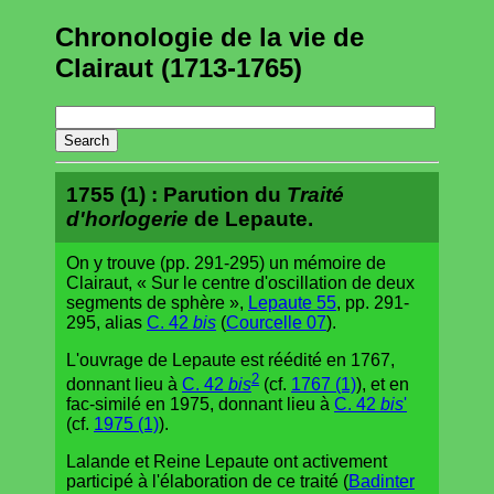
Chronologie de la vie de
Clairaut (1713-1765)
1755 (1) : Parution du
Traité
d'horlogerie
de Lepaute.
On y trouve (pp. 291-295) un mémoire de
Clairaut, « Sur le centre d'oscillation de deux
segments de sphère »,
Lepaute 55
, pp. 291-
295, alias
C. 42
bis
(
Courcelle 07
).
L'ouvrage de Lepaute est réédité en 1767,
2
donnant lieu à
C. 42
bis
(cf.
1767 (1)
), et en
fac-similé en 1975, donnant lieu à
C. 42
bis
'
(cf.
1975 (1)
).
Lalande et Reine Lepaute ont activement
participé à l'élaboration de ce traité (
Badinter