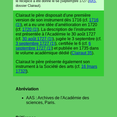
le recepicé a eté donné le 6e [septem]bre 1727 (
AAS
,
dossier Clairaut).
Clairaut le père disposait d'une première
version de son instrument dès 1716 (cf.
1716
(1)
), et a eu une idée d'amélioration en 1720
(cf.
1720 (1)
). La description de l'instrument
est présentée à l'Académie le 30 août 1727
(cf.
30 août 1727 (1)
), jugée le 3 septembre (cf.
3 septembre 1727 (1)
), certifiée le 6 (cf.
6
septembre 1727 (1)
) et publiée en 1735 dans
le volume académique dédié (
Clairaut 35
).
Clairaut le père présente également son
instrument à la Société des arts (cf.
16 [mars
1732]
).
Abréviation
AAS : Archives de l'Académie des
sciences, Paris.