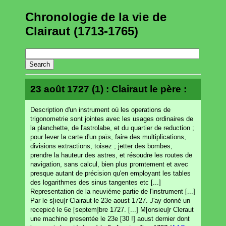
Chronologie de la vie de
Clairaut (1713-1765)
23 août 1727 (1) : Clairaut le père :
Description d'un instrument où les operations de
trigonometrie sont jointes avec les usages ordinaires de
la planchette, de l'astrolabe, et du quartier de reduction ;
pour lever la carte d'un païs, faire des multiplications,
divisions extractions, toisez ; jetter des bombes,
prendre la hauteur des astres, et résoudre les routes de
navigation, sans calcul, bien plus promtement et avec
presque autant de précision qu'en employant les tables
des logarithmes des sinus tangentes etc [...]
Representation de la neuviéme partie de l'instrument [...]
Par le s[ieu]r Clairaut le 23e aoust 1727. J'ay donné un
recepicé le 6e [septem]bre 1727. [...] M[onsieu]r Cleraut
une machine presentée le 23e [30 !] aoust dernier dont