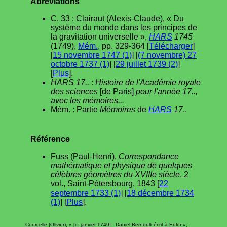
Abréviations
C. 33 : Clairaut (Alexis-Claude), « Du
système du monde dans les principes de
la gravitation universelle »,
HARS
1745
(1749),
Mém.
, pp. 329-364 [
Télécharger
]
[
15 novembre 1747 (1)
] [
(7 novembre) 27
octobre 1737 (1)
] [
29 juillet 1739 (2)
]
[
Plus
].
HARS 17..
:
Histoire de l'Académie royale
des sciences
[de Paris]
pour l'année 17..,
avec les mémoires...
Mém. : Partie
Mémoires
de
HARS
17
..
Référence
Fuss (Paul-Henri),
Correspondance
mathématique et physique de quelques
célèbres géomètres du XVIIIe siècle
, 2
vol., Saint-Pétersbourg, 1843 [
22
septembre 1733 (1)
] [
18 décembre 1734
(1)
] [
Plus
].
Courcelle (Olivier), « [c. janvier 1749] : Daniel Bernoulli écrit à Euler »,