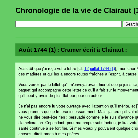
Chronologie de la vie de Clairaut (
Août 1744 (1) : Cramer écrit à Clairaut :
Aussitôt que j'ai reçu votre lettre [cf.
12 juillet 1744 (1)
], mon cher 
ces matières et qui les a encore toutes fraîches à l'esprit, à cause
Vous verrez par le billet qu'il m'envoya avant hier et que je joins
paquet qui accompagne cette lettre ce qu'il a fait sur le mouvemen
qu'il peut y avoir de plus flatteur pour un auteur.
Je n'ai pas encore lu votre ouvrage avec l'attention qu'il mérite, et 
vous promets que je le ferai incessamment. Mais j'ai cru qu'il val
ne vous dire peut-être rien : persuadé comme je le suis d'avance que
d'amélioration. Cependant, pour ma propre satisfaction, je lirai vot
santé continue à se fortifier. Si mes vœux y pouvaient quelque chos
choses, dirait amen à mes prières.