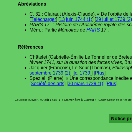
Abréviations
C. 32 : Clairaut (Alexis-Claude), « De l'orbite d
[
Télécharger
] [
13 juin 1744 (1)
] [
29 juillet 1739 (2)
HARS 17..
:
Histoire de l'Académie royale des s
Mém. : Partie
Mémoires
de
HARS
17
..
Références
Châtelet (Gabrielle-Émilie Le Tonnelier de Breteu
février 1741, sur la question des forces vives
, Bru
Jacquier (François), Le Seur (Thomas),
Philosoph
septembre 1739 (2)
] [
[c. 1739]
] [
Plus
].
Speziali (Pierre), « Une correspondance inédite e
[
Société des arts
] [
30 mars 1729 (1)
] [
Plus
].
Courcelle (Olivier), « Août 1744 (1) : Cramer écrit à Clairaut »,
Chronologie de la vie de
Notice p