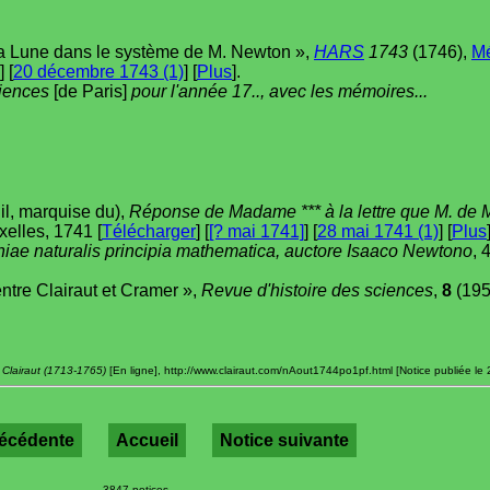
e la Lune dans le système de M. Newton »,
HARS
1743
(1746),
M
] [
20 décembre 1743 (1)
] [
Plus
].
ciences
[de Paris]
pour l'année 17.., avec les mémoires...
il, marquise du),
Réponse de Madame *** à la lettre que M. de Mair
xelles, 1741 [
Télécharger
] [
[? mai 1741]
] [
28 mai 1741 (1)
] [
Plus
iae naturalis principia mathematica, auctore Isaaco Newtono
, 
ntre Clairaut et Cramer »,
Revue d'histoire des sciences
,
8
(195
 Clairaut (1713-1765)
[En ligne], http://www.clairaut.com/nAout1744po1pf.html [Notice publiée le 2
récédente
Accueil
Notice suivante
3847 notices