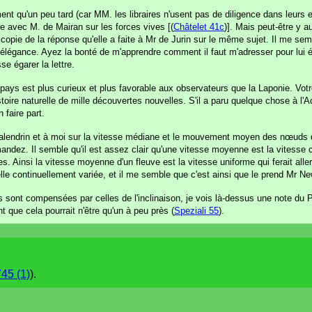
u'un peu tard (car MM. les libraires n'usent pas de diligence dans leurs en
e avec M. de Mairan sur les forces vives [(
Châtelet 41c
)]. Mais peut-être y a
 copie de la réponse qu'elle a faite à Mr de Jurin sur le même sujet. Il me semb
d'élégance. Ayez la bonté de m'apprendre comment il faut m'adresser pour lui é
 égarer la lettre.
pays est plus curieux et plus favorable aux observateurs que la Laponie. Votre
istoire naturelle de mille découvertes nouvelles. S'il a paru quelque chose à l
 faire part.
alendrin et à moi sur la vitesse médiane et le mouvement moyen des nœuds d
ndez. Il semble qu'il est assez clair qu'une vitesse moyenne est la vitesse
 Ainsi la vitesse moyenne d'un fleuve est la vitesse uniforme qui ferait alle
le continuellement variée, et il me semble que c'est ainsi que le prend Mr 
es sont compensées par celles de l'inclinaison, je vois là-dessus une note du 
t que cela pourrait n'être qu'un à peu près (
Speziali 55
).
745 (1)
).