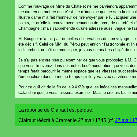
Comme l'ouvrage de Mme du Châtelet ne me parviendra apparemment q
me dire en un mot ce que c'est. Je m'imagine que ce sera la disput
illustre dame m'a fait l'honneur de m'envoyer par le P. Jacquier une
points, et qu'elle le prouve avec beaucoup de force, de netteté et 
Champagne ; mais j'appréhende qu'une adresse aussi vague ne fasse
M. Bouguer m'a fait part de belles observations de son voyage : le 
été décisif. Celui de MM. du Pérou peut enrichir l'astronomie et l'h
indiscrétion, on pût communiquer, je vous serais très obligé de m'en
Je n'ai pas encore bien pu examiner ce que vous proposiez à M. C
que vous trouverez dans ses notes la démonstration que vous dema
temps ferait parcourir le même espace que les vitesses successives.
l'embouchure dans le même temps qu'elle y va avec sa vitesse réel
Pour ce qu'il dit de la fin de la XXXVe que les inégalités mensuell
Calandrini que je vous laisserai examiner. Mais je croirais facilemen
La réponse de Clairaut est perdue.
Clairaut réécrit à Cramer le 27 avril 1745 (cf.
27 avril 1