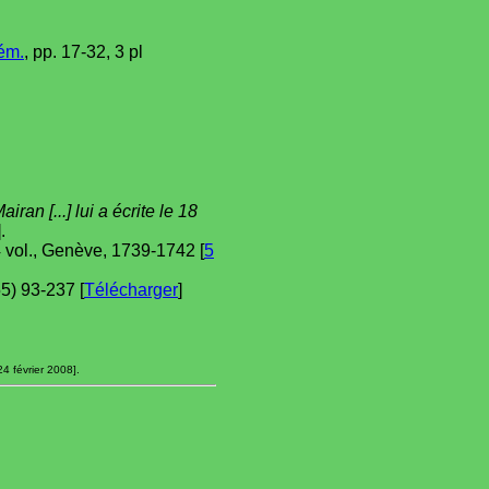
ém.
, pp. 17-32, 3 pl
an [...] lui a écrite le 18
].
4 vol., Genève, 1739-1742 [
5
5) 93-237 [
Télécharger
]
4 février 2008].