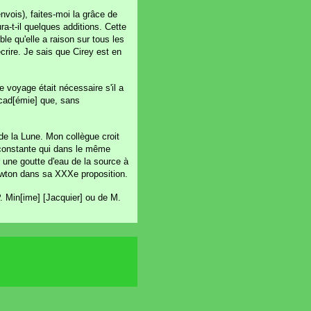
vois), faites-moi la grâce de
ura-t-il quelques additions. Cette
le qu'elle a raison sur tous les
crire. Je sais que Cirey est en
 voyage était nécessaire s'il a
'Acad[émie] que, sans
e la Lune. Mon collègue croit
 constante qui dans le même
r une goutte d'eau de la source à
Newton dans sa XXXe proposition.
P. Min[ime] [Jacquier] ou de M.