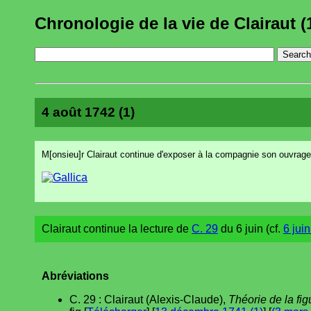
Chronologie de la vie de Clairaut (
4 août 1742 (1)
M[onsieu]r Clairaut continue d'exposer à la compagnie son ouvrage s
Clairaut continue la lecture de
C. 29
du 6 juin (cf.
6 jui
Abréviations
C. 29 : Clairaut (Alexis-Claude),
Théorie de la fig