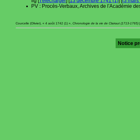
fig [
Télécharger
] [
13 décembre 1741 (1)
] [
(3 mars
PV : Procès-Verbaux, Archives de l'Académie des
Courcelle (Olivier), « 4 août 1742 (1) »,
Chronologie de la vie de Clairaut (1713-1765)
[
Notice p