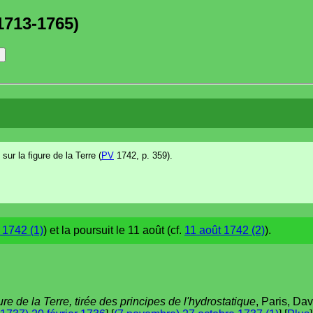
1713-1765)
ur la figure de la Terre (
PV
1742, p. 359).
n 1742 (1)
) et la poursuit le 11 août (cf.
11 août 1742 (2)
).
ure de la Terre, tirée des principes de l'hydrostatique
, Paris, Dav