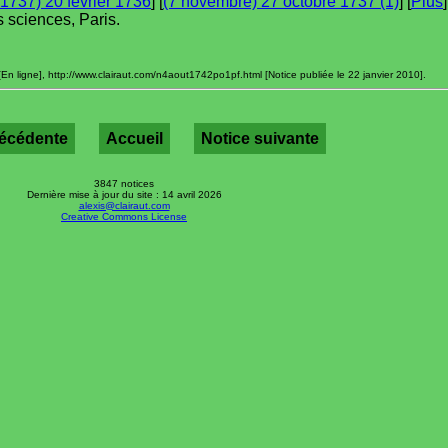
 1737) 20 février 1736
] [
(7 novembre) 27 octobre 1737 (1)
] [
Plus
]
 sciences, Paris.
En ligne], http://www.clairaut.com/n4aout1742po1pf.html [Notice publiée le 22 janvier 2010].
récédente
Accueil
Notice suivante
3847 notices
Dernière mise à jour du site : 14 avril 2026
alexis@clairaut.com
Creative Commons License