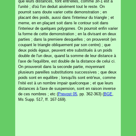
que leurs distances, font entr'elles, comme 3
n
-1 est à
l'unité ; d'où l'on deduit aisément tout le reste. On
pourroit sans doute varier cette demonstration ; en
placant des poids, aussi dans l'interieur du triangle ; et
meme, en en plaçant soit dans le contour soit dans
l'interieur de quelques polygones. On pourroit enfin varier
la forme de cette demonstration ; en la divisant en deux
parties ; dans la premiere desquelles ; on prouveroit (en
coupant le triangle obliquement par son centre) ; que
deux poids égaux, peuvent etre substitués à un poids
double de l'un deux, quand la somme de leur distance à
l'axe de l'equilibre, est double de la distance de celui ci.
On prouveroit dans la seconde partie, moyennant
plusieurs pareilles substitutions successives ; que deux
poids sont en equilibre ; lorsqu'ils sont entr'eux, comme
l'nité est à un nombre impair quelconque ; et que leurs
distances à l'axe de suspension, sont en raison inverse
de ces nombres ; etc (
Prevost 05
, pp. 362-363) (
BGE
,
Ms Supp. 517, ff. 167-169).