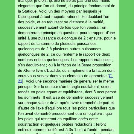
manque, je crois, qu'elle ne seroit pas une des moins
elegantes que l'on ait donné, du principe fondamental de
la Statique. Voici un des moyens par lesquels je
l'appliqueroit à tout rapports rationel. En doublant l'un
des poids, et en reduisant sa distance à la moitié,
successivement autant de fois que l'on voudra ; on
demontrera le principe en question, pour le rapport d'une
unité à une puissance quelconque de 2 ; ensuite, pour le
rapport de la somme de plusieurs puissances
quelconques de 2 à plusieurs autres puissances
quelconques de 2, ce qui renferme le rapport de deux
nombres entiers quelconques. Les rapports irrationels ;
s'en deduiroient ; ou à la facon de la 3eme proposition
du XIeme livre d'Euclide, ou simplement à la facon dont
vous vous servez dans vos elements de geometrie [
C.
21
]. Voici une seconde maniere de generaliser le meme
principe. Sur le contour d'un triangle equilateral, soient
rangés en poids egaux et equidistans, dont 3 occuperont
les sommets. Il est aisé de demontrer successivement
sur chaque valeur de
n
, après avoir retranché de part et
d'autre de l'axe d'equilibre tous les poids particuliers que
l'on avoit demontré precedement etre en equlibre : que
les poids qui resteront en equilibre après cette
soustraction et quelques petites reductions ; feront
entr'eux comme l'unité, est à 3
n
-1 est à l'unité ; pendant