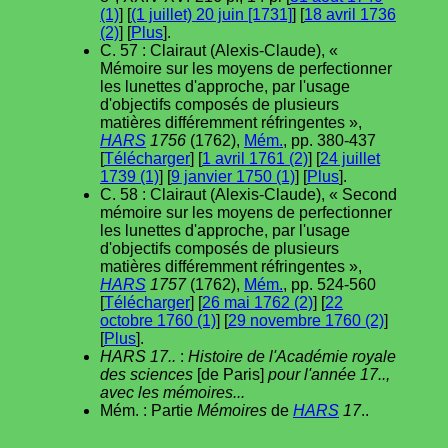
(1)
] [
(1 juillet) 20 juin [1731]
] [
18 avril 1736
(2)
] [
Plus
].
C. 57 : Clairaut (Alexis-Claude), «
Mémoire sur les moyens de perfectionner
les lunettes d'approche, par l'usage
d'objectifs composés de plusieurs
matières différemment réfringentes »,
HARS
1756
(1762),
Mém.
, pp. 380-437
[
Télécharger
] [
1 avril 1761 (2)
] [
24 juillet
1739 (1)
] [
9 janvier 1750 (1)
] [
Plus
].
C. 58 : Clairaut (Alexis-Claude), « Second
mémoire sur les moyens de perfectionner
les lunettes d'approche, par l'usage
d'objectifs composés de plusieurs
matières différemment réfringentes »,
HARS
1757
(1762),
Mém.
, pp. 524-560
[
Télécharger
] [
26 mai 1762 (2)
] [
22
octobre 1760 (1)
] [
29 novembre 1760 (2)
]
[
Plus
].
HARS 17..
:
Histoire de l'Académie royale
des sciences
[de Paris]
pour l'année 17..,
avec les mémoires...
Mém. : Partie
Mémoires
de
HARS
17
..