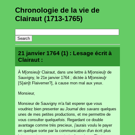
Chronologie de la vie de
Clairaut (1713-1765)
21 janvier 1764 (1) : Lesage écrit à
Clairaut :
À M[onsieu]r Clairaut, dans une lettre à M[onsieu]r de
Sauvigny, le 21e janvier 1764 ; dictée à M[onsieu]r
[S[ain]t Flaivemer?], à cause mon mal aux yeux.
Monsieur,
Monsieur de Sauvigny m'a fait esperer que vous
voudriez bien presenter au
Journal des savans
quelques
unes de mes petites productions, et me permettre de
vous consulter quelquefois. Regardant ce double
avantage comme très precieux, j'aurais voulu le payer
en quelque sorte par la communication d'un écrit plus