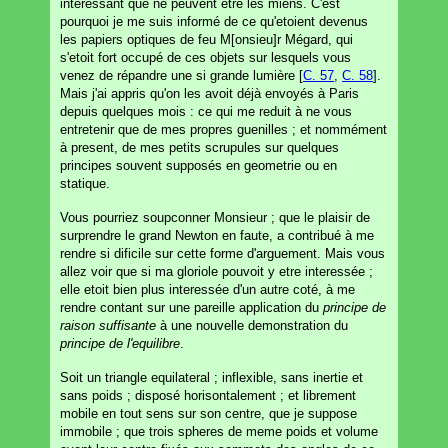
interessant que ne peuvent etre les miens. C'est
pourquoi je me suis informé de ce qu'etoient devenus
les papiers optiques de feu M[onsieu]r Mégard, qui
s'etoit fort occupé de ces objets sur lesquels vous
venez de répandre une si grande lumière [
C. 57
,
C. 58
].
Mais j'ai appris qu'on les avoit déjà envoyés à Paris
depuis quelques mois : ce qui me reduit à ne vous
entretenir que de mes propres guenilles ; et nommément
à present, de mes petits scrupules sur quelques
principes souvent supposés en geometrie ou en
statique.
Vous pourriez soupconner Monsieur ; que le plaisir de
surprendre le grand Newton en faute, a contribué à me
rendre si dificile sur cette forme d'arguement. Mais vous
allez voir que si ma gloriole pouvoit y etre interessée ;
elle etoit bien plus interessée d'un autre coté, à me
rendre contant sur une pareille application du
principe de
raison suffisante
à une nouvelle demonstration du
principe de l'equilibre
.
Soit un triangle equilateral ; inflexible, sans inertie et
sans poids ; disposé horisontalement ; et librement
mobile en tout sens sur son centre, que je suppose
immobile ; que trois spheres de meme poids et volume