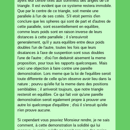
ayent leur centre fixés aux sommets des angles de ce
triangle. Il est evident que ce systeme restera immobile.
Que par le centre de ce triangle, soit menée une
parallele à l'un de ses cotés. S'il etoit permis d'en
conclure que les spheres qui sont de part et d'autres de
cette parallele, sont essentiellement en equilibre,
comme leurs poids sont en raison inverse de leurs
distances à cette parrallele ; il s'ensuivroit
generalement, qu'il y aura equilibre entre deux poids
doubles l'un de l'autre, toutes les fois que leurs
disatances à l'axe de suspention sont sous doubles
l'une de l'autre ; d'où l'on deduiroit aisement la meme
proposition, pour tous les rapports quelconques. Mais
voici une objection à faire contre une pareille
demonstration. Lors meme que la loi de l'equilibre seroit
toute differente de celle qu'on observe avoir lieu dans la
nature ; pourvu qu'elle fut la meme dans des positions
semblables ; il arriveroit toujours, que notre triangle
resteroit en equilibre. Ce qui fait voir qu'une pareille
demonstration seroit egalement propre à prouver une
autre loi quelconque d'equilibre ; d'où il s'ensuit qu'elle
n'en prouve aucune.
Si cependant vous pouviez Monsieur rendre, je ne sais
comment, à cette demonstration la solidité qui lui