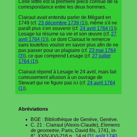
Celle lettre est la première pièce connue de la
correspondance entre les deux hommes.
Clairaut avait entendu parler de Mégard en
1749 (cf.
23 décembre 1739 (1)
), même s'il ne
paraît plus s'en souvenir (cf.
24 avril 1764 (1)
).
Lesage lui résume sa vie et son œuvre (cf.
27
avril 1764 (1)
), ce dont Clairaut le remercie
sans toutefois vouloir en savoir plus afin de ne
pas passer pour un plagiaire (cf.
23 mai 1764
(3)
), ce que comprend Lesage (cf.
27 juillet
1764 (1)
).
Clairaut répond à Lesage le 24 avril, mais fait
curieusement allusion à un ouvrage de
Stewart qui ne figure pas ici (cf.
24 avril 1764
(1)
).
Abréviations
BGE : Bibliothèque de Genève, Genève.
C. 21 : Clairaut (Alexis-Claude),
Elemens
de geometrie
, Paris, David fils, 1741, in-
8°, XXIV-XVI-216 p., 14 pl [
31 août 1740