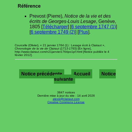
Référence
Prevost (Pierre),
Notice de la vie et des
écrits de Georges-Louis Lesage
, Genève,
1805 [
Télécharger
] [
6 septembre 1747 (1)
]
[
6 septembre 1749 (2)
] [
Plus
].
Courcelle (Olivier), « 21 janvier 1764 (1) : Lesage écrit à Clairaut »,
Chronologie de la vie de Clairaut (1713-1765)
[En ligne],
http://www.clairaut.com/n21janvier1764po1pf.html [Notice publiée le 4
février 2012].
Notice précédente
Accueil
Notice
suivante
3847 notices
Dernière mise à jour du site : 14 avril 2026
alexis@clairaut.com
Creative Commons License