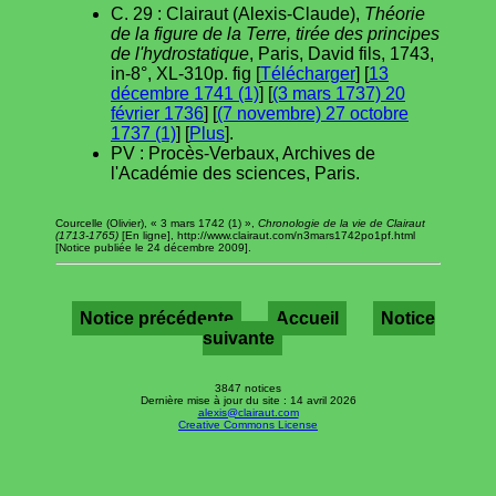
C. 29 : Clairaut (Alexis-Claude),
Théorie
de la figure de la Terre, tirée des principes
de l'hydrostatique
, Paris, David fils, 1743,
in-8°, XL-310p. fig [
Télécharger
] [
13
décembre 1741 (1)
] [
(3 mars 1737) 20
février 1736
] [
(7 novembre) 27 octobre
1737 (1)
] [
Plus
].
PV : Procès-Verbaux, Archives de
l'Académie des sciences, Paris.
Courcelle (Olivier), « 3 mars 1742 (1) »,
Chronologie de la vie de Clairaut
(1713-1765)
[En ligne], http://www.clairaut.com/n3mars1742po1pf.html
[Notice publiée le 24 décembre 2009].
Notice précédente
Accueil
Notice
suivante
3847 notices
Dernière mise à jour du site : 14 avril 2026
alexis@clairaut.com
Creative Commons License