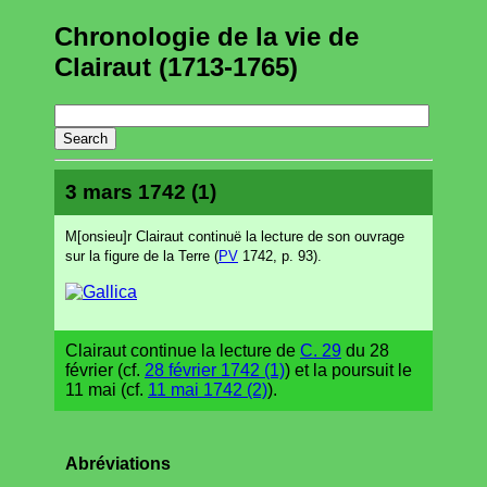
Chronologie de la vie de
Clairaut (1713-1765)
3 mars 1742 (1)
M[onsieu]r Clairaut continuë la lecture de son ouvrage
sur la figure de la Terre (
PV
1742, p. 93).
Clairaut continue la lecture de
C. 29
du 28
février (cf.
28 février 1742 (1)
) et la poursuit le
11 mai (cf.
11 mai 1742 (2)
).
Abréviations