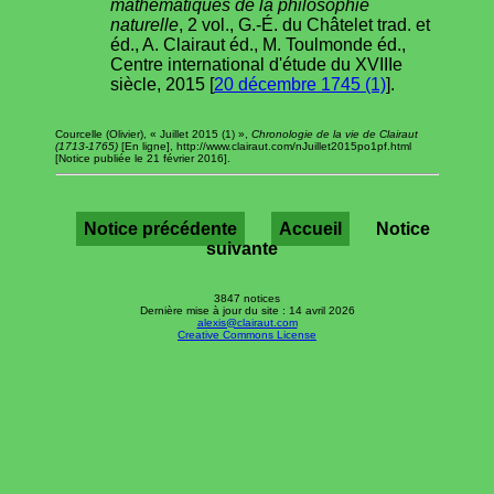
mathématiques de la philosophie
naturelle
, 2 vol., G.-É. du Châtelet trad. et
éd., A. Clairaut éd., M. Toulmonde éd.,
Centre international d'étude du XVIIIe
siècle, 2015 [
20 décembre 1745 (1)
].
Courcelle (Olivier), « Juillet 2015 (1) »,
Chronologie de la vie de Clairaut
(1713-1765)
[En ligne], http://www.clairaut.com/nJuillet2015po1pf.html
[Notice publiée le 21 février 2016].
Notice précédente
Accueil
Notice
suivante
3847 notices
Dernière mise à jour du site : 14 avril 2026
alexis@clairaut.com
Creative Commons License