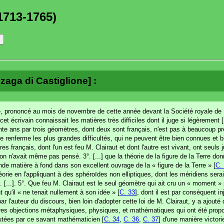
1713-1765)
zaga di Castiglione] :
mé, prononcé au mois de novembre de cette année devant la Société royale de L
i cet écrivain connaissait les matières très difficiles dont il juge si légèrement [.
nte ans par trois géomètres, dont deux sont français, n'est pas à beaucoup pr
 renferme les plus grandes difficultés, qui ne peuvent être bien connues et bi
es français, dont l'un est feu M. Clairaut et dont l'autre est vivant, ont seuls 
n n'avait même pas pensé. 3°. [...] que la théorie de la figure de la Terre don
rande matière à fond dans son excellent ouvrage de la « figure de la Terre » [
C.
héorie en l'appliquant à des sphéroïdes non elliptiques, dont les méridiens sera
°. [...]. 5°. Que feu M. Clairaut est le seul géomètre qui ait cru un « moment » 
t qu'il « ne tenait nullement à son idée » [
C. 33
], dont il est par conséquent in
'auteur du discours, bien loin d'adopter cette loi de M. Clairaut, y a ajouté 
utres objections métaphysiques, physiques, et mathématiques qui ont été prop
futées par ce savant mathématicien [
C. 34
,
C. 36
,
C. 37
] d'une manière victori