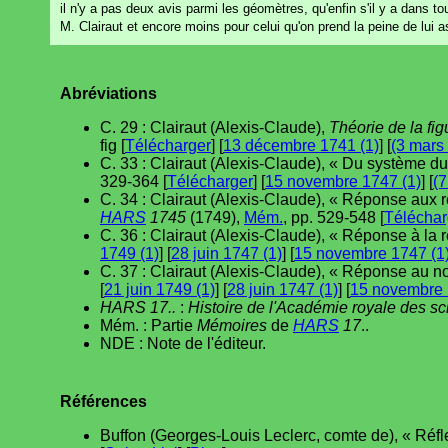
il n'y a pas deux avis parmi les géomètres, qu'enfin s'il y a dans t
M. Clairaut et encore moins pour celui qu'on prend la peine de lui 
Abréviations
C. 29 : Clairaut (Alexis-Claude),
Théorie de la fig
fig [
Télécharger
] [
13 décembre 1741 (1)
] [
(3 mars
C. 33 : Clairaut (Alexis-Claude), « Du système du
329-364 [
Télécharger
] [
15 novembre 1747 (1)
] [
(7
C. 34 : Clairaut (Alexis-Claude), « Réponse aux ré
HARS
1745
(1749),
Mém.
, pp. 529-548 [
Téléchar
C. 36 : Clairaut (Alexis-Claude), « Réponse à la 
1749 (1)
] [
28 juin 1747 (1)
] [
15 novembre 1747 (1
C. 37 : Clairaut (Alexis-Claude), « Réponse au 
[
21 juin 1749 (1)
] [
28 juin 1747 (1)
] [
15 novembre 
HARS 17..
:
Histoire de l'Académie royale des s
Mém. : Partie
Mémoires
de
HARS
17
..
NDE : Note de l'éditeur.
Références
Buffon (Georges-Louis Leclerc, comte de), « Réflex