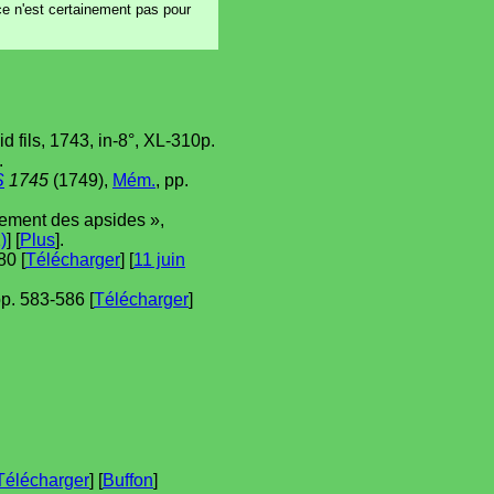
 ce n'est certainement pas pour
id fils, 1743, in-8°, XL-310p.
.
S
1745
(1749),
Mém.
, pp.
uvement des apsides »,
)
] [
Plus
].
80 [
Télécharger
] [
11 juin
pp. 583-586 [
Télécharger
]
Télécharger
] [
Buffon
]