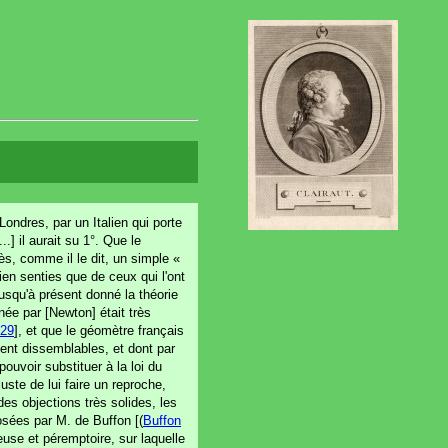
ondres, par un Italien qui porte
..] il aurait su 1°. Que le
ès, comme il le dit, un simple «
en senties que de ceux qui l'ont
jusqu'à présent donné la théorie
née par [Newton] était très
 29
], et que le géomètre français
ient dissemblables, et dont par
pouvoir substituer à la loi du
juste de lui faire un reproche,
des objections très solides, les
osées par M. de Buffon [(
Buffon
euse et péremptoire, sur laquelle