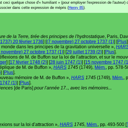
out ceci quelque chose d'« humiliant » (pour employer l'expression de l'auteur)
associer dans cette expression de mépris (
Henry 85
).
ure de la Terre, tirée des principes de l'hydrostatique
, Paris, Dav
 1737) 20 février 1736
] [
(7 novembre) 27 octobre 1737 (1)
] [
Plus
]
 monde dans les principes de la gravitation universelle »,
HAR
 novembre) 27 octobre 1737 (1)
] [
29 juillet 1739 (2)
] [
Plus
].
flexions de M. de Buffon sur la loi de l'attraction, et sur le mo
ger
] [
17 février 1748 (2)
] [
28 juin 1747 (1)
] [
15 novembre 1747 (1
réplique de M. de Buffon »,
HARS
1745
(1749),
Mém.
, pp. 578-5
)
] [
Plus
].
nouveau mémoire de M. de Buffon »,
HARS
1745
(1749),
Mém.
, 
1747 (1)
] [
Plus
].
ciences
[de Paris]
pour l'année 17.., avec les mémoires...
ions sur la loi d'attraction »,
HARS
1745
,
Mém.
, pp. 493-500 [