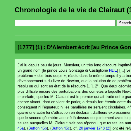
Chronologie de la vie de Clairaut (
[1777] (1) : D'Alembert écrit [au Prince Gon
J'ai lu depuis peu de jours, Monsieur, un très long discours impri
un grand nom [le prince Louis Gonzaga di Castiglione
NDE
] [...] S
problème « des trois corps », résolu dans le même temps il y a tre
développement » du livre de Newton, que la solution de ce problème
résolu ou qui sont en état de le résoudre [...]. 2°. Que deux géomètr
plus difficile encore des perturbations des comètes à laquelle Newto
imparfaite, que feu M. Clairaut est le premier qui ait traité cette g
encore vivant, dont on vient de parler, a depuis fort étendu cette t
conséquent ni l'équateur, ni les parallèles ne seraient circulaires. 4
quarré une autre loi d'attraction en déclarant d'ailleurs expressémen
que le second géomètre accusé là-dessus conjointement avec lui par l
seules auxquelles M. Clairaut n'ait pas répondu, que toutes les a
45a
), (
Buffon 45b
), (
Buffon 45c
), cf.
20 janvier 1748 (2)
] ont été ré