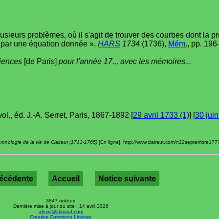
lusieurs problèmes, où il s'agit de trouver des courbes dont la 
s par une équation donnée »,
HARS
1734
(1736),
Mém.
, pp. 196
ciences
[de Paris]
pour l'année 17.., avec les mémoires...
vol., éd. J.-A. Serret, Paris, 1867-1892 [
29 avril 1733 (1)
] [
30 juin
ronologie de la vie de Clairaut (1713-1765)
[En ligne], http://www.clairaut.com/n22septembre1777p
récédente
Accueil
Notice suivante
3847 notices
Dernière mise à jour du site : 14 avril 2026
alexis@clairaut.com
Creative Commons License