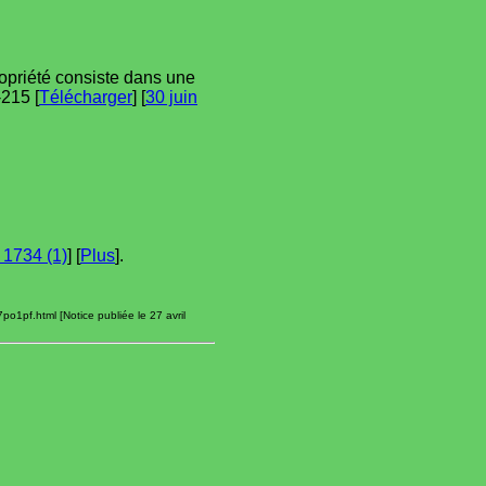
propriété consiste dans une
-215 [
Télécharger
] [
30 juin
 1734 (1)
] [
Plus
].
o1pf.html [Notice publiée le 27 avril