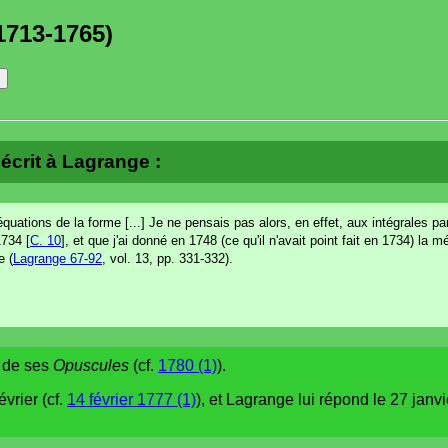
1713-1765)
écrit à Lagrange :
uations de la forme [...] Je ne pensais pas alors, en effet, aux intégrales pa
1734 [
C. 10
], et que j'ai donné en 1748 (ce qu'il n'avait point fait en 1734) la
e (
Lagrange 67-92
, vol. 13, pp. 331-332).
e de ses
Opuscules
(cf.
1780 (1)
).
évrier (cf.
14 février 1777 (1)
), et Lagrange lui répond le 27 janvi