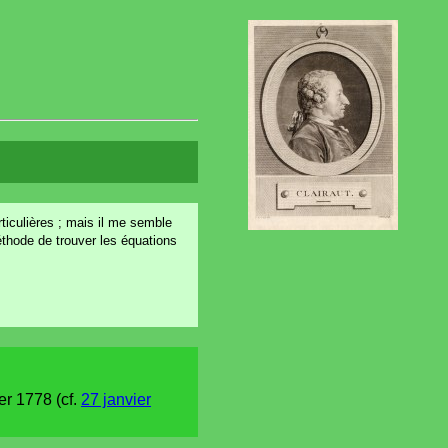
rticulières ; mais il me semble
 méthode de trouver les équations
er 1778 (cf.
27 janvier