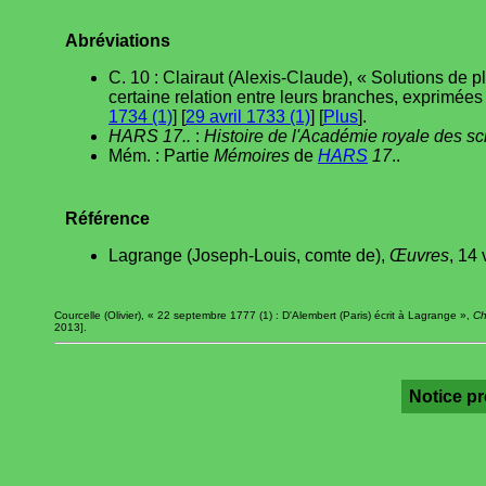
Abréviations
C. 10 : Clairaut (Alexis-Claude), « Solutions de p
certaine relation entre leurs branches, exprimée
1734 (1)
] [
29 avril 1733 (1)
] [
Plus
].
HARS 17..
:
Histoire de l'Académie royale des s
Mém. : Partie
Mémoires
de
HARS
17
..
Référence
Lagrange (Joseph-Louis, comte de),
Œuvres
, 14 
Courcelle (Olivier), « 22 septembre 1777 (1) : D'Alembert (Paris) écrit à Lagrange »,
Ch
2013].
Notice p