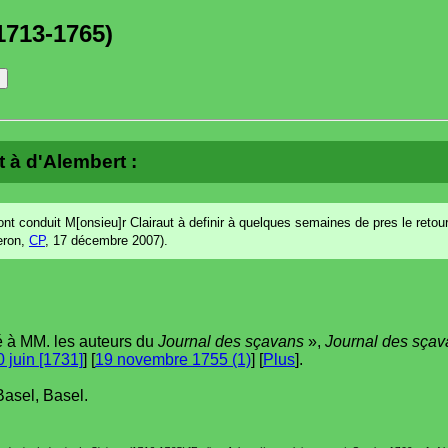
1713-1765)
t à d'Alembert :
 ont conduit M[onsieu]r Clairaut à definir à quelques semaines de pres le reto
seron,
CP
, 17 décembre 2007).
é à MM. les auteurs du
Journal des sçavans
»,
Journal des sçav
20 juin [1731]
] [
19 novembre 1755 (1)
] [
Plus
].
Basel, Basel.