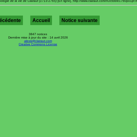
ologie de la vie de Clairaut (1713-1765)
[En ligne], http://www.clairaut.com/nOctobre1760po1pf.ht
récédente
Accueil
Notice suivante
3847 notices
Dernière mise à jour du site : 14 avril 2026
alexis@clairaut.com
Creative Commons License