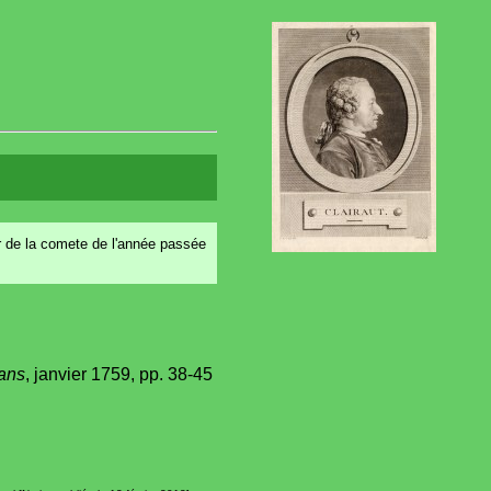
ur de la comete de l'année passée
ans
, janvier 1759, pp. 38-45