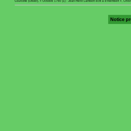
Courcelle (Olivier), « Octobre 1760 (1) : Jean-Henri Lambert écrit à d'Alembert »,
Chron
Notice p