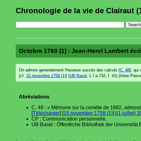
Chronologie de la vie de Clairaut (
Octobre 1760 (1) : Jean-Henri Lambert écri
On admire generalement l'heureux succès des calculs [
C. 48
], qui
[cf.
15 novembre 1758 (1)
] (
UB Basel
, L I a 732, f. 41) (Irène Pas
Abréviations
C. 48 : « Mémoire sur la comète de 1682, adress
[
Télécharger
] [
15 novembre 1758 (1)
] [
(1 juillet) 
CP : Communication personnelle.
UB Basel : Öffentliche Bibliothek der Universität 