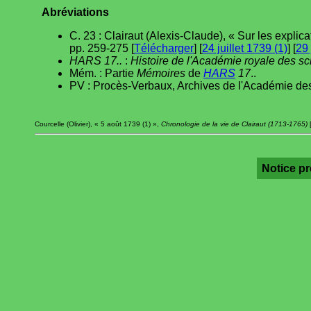
Abréviations
C. 23 : Clairaut (Alexis-Claude), « Sur les explic
pp. 259-275 [
Télécharger
] [
24 juillet 1739 (1)
] [
29 
HARS 17..
:
Histoire de l'Académie royale des s
Mém. : Partie
Mémoires
de
HARS
17
..
PV : Procès-Verbaux, Archives de l'Académie des
Courcelle (Olivier), « 5 août 1739 (1) »,
Chronologie de la vie de Clairaut (1713-1765)
[
Notice p