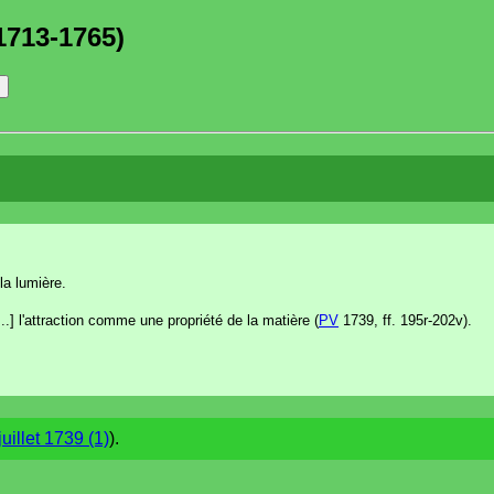
1713-1765)
la lumière.
..] l'attraction comme une propriété de la matière (
PV
1739, ff. 195r-202v).
juillet 1739 (1)
).