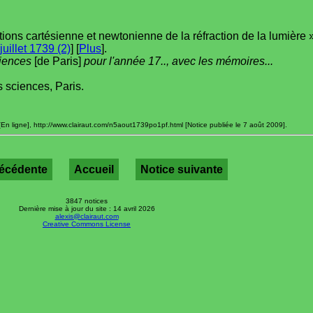
ations cartésienne et newtonienne de la réfraction de la lumière 
juillet 1739 (2)
] [
Plus
].
ciences
[de Paris]
pour l'année 17.., avec les mémoires...
 sciences, Paris.
En ligne], http://www.clairaut.com/n5aout1739po1pf.html [Notice publiée le 7 août 2009].
récédente
Accueil
Notice suivante
3847 notices
Dernière mise à jour du site : 14 avril 2026
alexis@clairaut.com
Creative Commons License