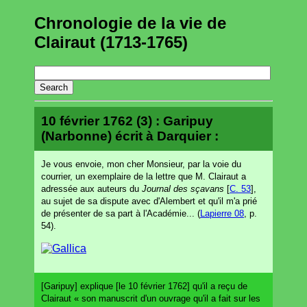
Chronologie de la vie de
Clairaut (1713-1765)
10 février 1762 (3) : Garipuy
(Narbonne) écrit à Darquier :
Je vous envoie, mon cher Monsieur, par la voie du
courrier, un exemplaire de la lettre que M. Clairaut a
adressée aux auteurs du
Journal des sçavans
[
C. 53
],
au sujet de sa dispute avec d'Alembert et qu'il m'a prié
de présenter de sa part à l'Académie... (
Lapierre 08
, p.
54).
[Garipuy] explique [le 10 février 1762] qu'il a reçu de
Clairaut « son manuscrit d'un ouvrage qu'il a fait sur les