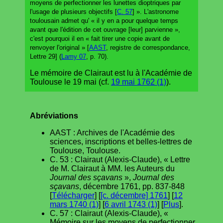
moyens de perfectionner les lunettes dioptriques par
l'usage de plusieurs objectifs [
C. 57
] ». L'astronome
toulousain admet qu' « il y en a pour quelque temps
avant que l'édition de cet ouvrage [leur] parvienne »,
c'est pourquoi il en « fait tirer une copie avant de
renvoyer l'original » [
AAST
, registre de correspondance,
Lettre 29] (
Lamy 07
, p. 70).
Le mémoire de Clairaut est lu à l'Académie de
Toulouse le 19 mai (cf.
19 mai 1762 (1)
).
Abréviations
AAST : Archives de l'Académie des
sciences, inscriptions et belles-lettres de
Toulouse, Toulouse.
C. 53 : Clairaut (Alexis-Claude), « Lettre
de M. Clairaut à MM. les Auteurs du
Journal des sçavans
»,
Journal des
sçavans
, décembre 1761, pp. 837-848
[
Télécharger
] [
[c. décembre] 1761
] [
12
mars 1740 (1)
] [
6 avril 1743 (1)
] [
Plus
].
C. 57 : Clairaut (Alexis-Claude), «
Mémoire sur les moyens de perfectionner