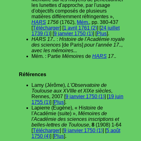
les lunettes d'approche, par l'usage
d'objectifs composés de plusieurs
matières différemment réfringentes »,
HARS
1756
(1762),
Mém.
, pp. 380-437
[
Télécharger
] [
1 avril 1761 (2)
] [
24 juillet
1739 (1)
] [
9 janvier 1750 (1)
] [
Plus
].
HARS 17..
:
Histoire de l'Académie royale
des sciences
[de Paris]
pour l'année 17..,
avec les mémoires...
Mém. : Partie
Mémoires
de
HARS
17
..
Références
Lamy (Jérôme),
L'Observatoire de
Toulouse aux XVIIIe et XIXe siècles
,
Rennes, 2007 [
9 janvier 1750 (1)
] [
19 juin
1755 (1)
] [
Plus
].
Lapierre (Eugène), « Histoire de
l'Académie (suite) »,
Mémoires de
l'Académie des sciences inscriptions et
belles-lettres de Toulouse
,
8
(1908) 1-64
[
Télécharger
] [
9 janvier 1750 (1)
] [
5 août
1750 (4)
] [
Plus
].