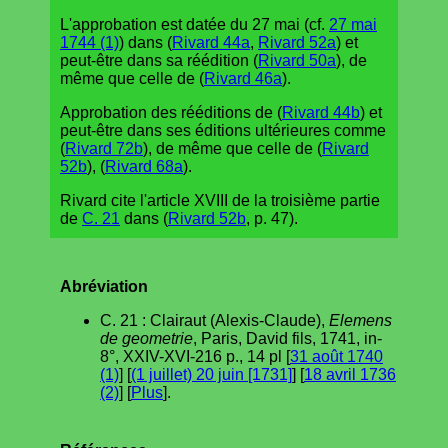
L'approbation est datée du 27 mai (cf.
27 mai
1744 (1)
) dans (
Rivard 44a
,
Rivard 52a
) et
peut-être dans sa réédition (
Rivard 50a
), de
même que celle de (
Rivard 46a
).
Approbation des rééditions de (
Rivard 44b
) et
peut-être dans ses éditions ultérieures comme
(
Rivard 72b
), de même que celle de (
Rivard
52b
), (
Rivard 68a
).
Rivard cite l'article XVIII de la troisième partie
de
C. 21
dans (
Rivard 52b
, p. 47).
Abréviation
C. 21 : Clairaut (Alexis-Claude),
Elemens
de geometrie
, Paris, David fils, 1741, in-
8°, XXIV-XVI-216 p., 14 pl [
31 août 1740
(1)
] [
(1 juillet) 20 juin [1731]
] [
18 avril 1736
(2)
] [
Plus
].