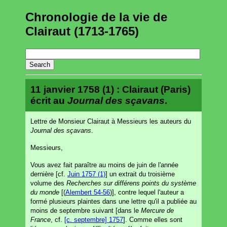
Chronologie de la vie de
Clairaut (1713-1765)
11 janvier 1758 (1) : Clairaut (Paris)
écrit au
Journal des sçavans
.
Lettre de Monsieur Clairaut à Messieurs les auteurs du
Journal des sçavans
.
Messieurs,
Vous avez fait paraître au moins de juin de l'année
dernière [cf.
Juin 1757 (1)
] un extrait du troisième
volume des
Recherches sur différens points du système
du monde
[(
Alembert 54-56
)], contre lequel l'auteur a
formé plusieurs plaintes dans une lettre qu'il a publiée au
moins de septembre suivant [dans le
Mercure de
France
, cf.
[c. septembre] 1757
]. Comme elles sont