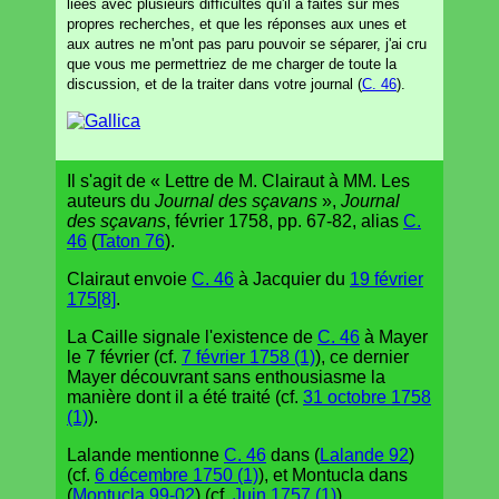
liées avec plusieurs difficultés qu'il a faites sur mes
propres recherches, et que les réponses aux unes et
aux autres ne m'ont pas paru pouvoir se séparer, j'ai cru
que vous me permettriez de me charger de toute la
discussion, et de la traiter dans votre journal (
C. 46
).
Il s'agit de « Lettre de M. Clairaut à MM. Les
auteurs du
Journal des sçavans
»,
Journal
des sçavans
, février 1758, pp. 67-82, alias
C.
46
(
Taton 76
).
Clairaut envoie
C. 46
à Jacquier du
19 février
175[8]
.
La Caille signale l'existence de
C. 46
à Mayer
le 7 février (cf.
7 février 1758 (1)
), ce dernier
Mayer découvrant sans enthousiasme la
manière dont il a été traité (cf.
31 octobre 1758
(1)
).
Lalande mentionne
C. 46
dans (
Lalande 92
)
(cf.
6 décembre 1750 (1)
), et Montucla dans
(
Montucla 99-02
) (cf.
Juin 1757 (1)
).