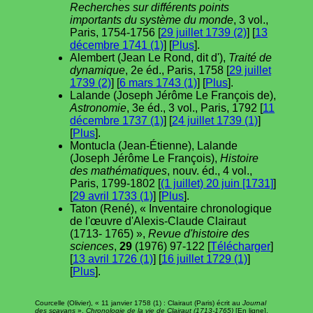
Recherches sur différents points
importants du système du monde
, 3 vol.,
Paris, 1754-1756 [
29 juillet 1739 (2)
] [
13
décembre 1741 (1)
] [
Plus
].
Alembert (Jean Le Rond, dit d'),
Traité de
dynamique
, 2e éd., Paris, 1758 [
29 juillet
1739 (2)
] [
6 mars 1743 (1)
] [
Plus
].
Lalande (Joseph Jérôme Le François de),
Astronomie
, 3e éd., 3 vol., Paris, 1792 [
11
décembre 1737 (1)
] [
24 juillet 1739 (1)
]
[
Plus
].
Montucla (Jean-Étienne), Lalande
(Joseph Jérôme Le François),
Histoire
des mathématiques
, nouv. éd., 4 vol.,
Paris, 1799-1802 [
(1 juillet) 20 juin [1731]
]
[
29 avril 1733 (1)
] [
Plus
].
Taton (René), « Inventaire chronologique
de l'œuvre d'Alexis-Claude Clairaut
(1713- 1765) »,
Revue d'histoire des
sciences
,
29
(1976) 97-122 [
Télécharger
]
[
13 avril 1726 (1)
] [
16 juillet 1729 (1)
]
[
Plus
].
Courcelle (Olivier), « 11 janvier 1758 (1) : Clairaut (Paris) écrit au
Journal
des sçavans
»,
Chronologie de la vie de Clairaut (1713-1765)
[En ligne],