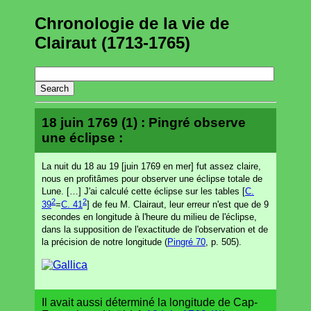
Chronologie de la vie de
Clairaut (1713-1765)
18 juin 1769 (1) : Pingré observe
une éclipse :
La nuit du 18 au 19 [juin 1769 en mer] fut assez claire,
nous en profitâmes pour observer une éclipse totale de
Lune. […] J'ai calculé cette éclipse sur les tables [
C.
2
2
39
=
C. 41
] de feu M. Clairaut, leur erreur n'est que de 9
secondes en longitude à l'heure du milieu de l'éclipse,
dans la supposition de l'exactitude de l'observation et de
la précision de notre longitude (
Pingré 70
, p. 505).
Il avait aussi déterminé la longitude de Cap-