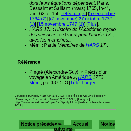
dont leurs équations dépendent
, Paris,
Dessaint et Saillant, (mars) 1765, in-4°,
viii-162 p., 1pl [
Télécharger
] [
5 septembre
1764 (2)
] [
(7 novembre) 27 octobre 1737
(1)
] [
15 novembre 1747 (1)
] [
Plus
].
HARS 17..
:
Histoire de l'Académie royale
des sciences
[de Paris]
pour l'année 17..,
avec les mémoires...
Mém. : Partie
Mémoires
de
HARS
17
..
Référence
Pingré (Alexandre-Guy), « Précis d'un
voyage en Amérique »,
HARS
1770
,
Mém.
, pp. 487-513 [
Télécharger
].
Courcelle (Olivier), « 18 juin 1769 (1) : Pingré observe une éclipse »,
Chronologie de la vie de Clairaut (1713-1765)
[En ligne],
http://www.clairaut.com/n18juin1769po1pf.html [Notice publiée le 9 mai
2013].
Notice précédente
Accueil
Notice
suivante