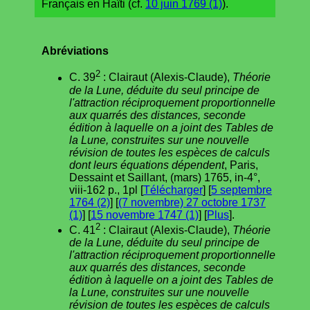
Français en Haïti (cf.
10 juin 1769 (1)
).
Abréviations
2
C. 39
: Clairaut (Alexis-Claude),
Théorie
de la Lune, déduite du seul principe de
l'attraction réciproquement proportionnelle
aux quarrés des distances, seconde
édition à laquelle on a joint des Tables de
la Lune, construites sur une nouvelle
révision de toutes les espèces de calculs
dont leurs équations dépendent
, Paris,
Dessaint et Saillant, (mars) 1765, in-4°,
viii-162 p., 1pl [
Télécharger
] [
5 septembre
1764 (2)
] [
(7 novembre) 27 octobre 1737
(1)
] [
15 novembre 1747 (1)
] [
Plus
].
2
C. 41
: Clairaut (Alexis-Claude),
Théorie
de la Lune, déduite du seul principe de
l'attraction réciproquement proportionnelle
aux quarrés des distances, seconde
édition à laquelle on a joint des Tables de
la Lune, construites sur une nouvelle
révision de toutes les espèces de calculs