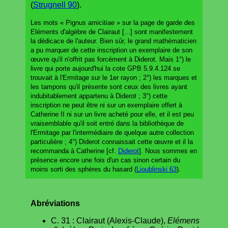
(
Strugnell 90
).
Les mots « Pignus amicitiae » sur la page de garde des
Eléments d'algèbre de Clairaut [...] sont manifestement
la dédicace de l'auteur. Bien sûr, le grand mathématicien
a pu marquer de cette inscription un exemplaire de son
œuvre qu'il n'offrit pas forcément à Diderot. Mais 1°) le
livre qui porte aujourd'hui la cote GPB 5.9.4.124 se
trouvait à l'Ermitage sur le 1er rayon ; 2°) les marques et
les tampons qu'il présente sont ceux des livres ayant
indubitablement appartenu à Diderot ; 3°) cette
inscription ne peut être ni sur un exemplaire offert à
Catherine II ni sur un livre acheté pour elle, et il est peu
vraisemblable qu'il soit entré dans la bibliothèque de
l'Ermitage par l'intermédiaire de quelque autre collection
particulière ; 4°) Diderot connaissait cette œuvre et il la
recommanda à Catherine [cf.
Diderot
]. Nous sommes en
présence encore une fois d'un cas sinon certain du
moins sorti des sphères du hasard (
Lioublinski 63
).
Abréviations
C. 31 : Clairaut (Alexis-Claude),
Elémens