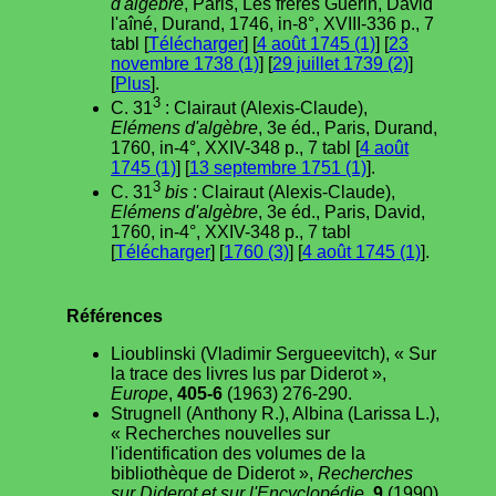
d'algèbre
, Paris, Les frères Guérin, David
l'aîné, Durand, 1746, in-8°, XVIII-336 p., 7
tabl [
Télécharger
] [
4 août 1745 (1)
] [
23
novembre 1738 (1)
] [
29 juillet 1739 (2)
]
[
Plus
].
3
C. 31
: Clairaut (Alexis-Claude),
Elémens d'algèbre
, 3e éd., Paris, Durand,
1760, in-4°, XXIV-348 p., 7 tabl [
4 août
1745 (1)
] [
13 septembre 1751 (1)
].
3
C. 31
bis
: Clairaut (Alexis-Claude),
Elémens d'algèbre
, 3e éd., Paris, David,
1760, in-4°, XXIV-348 p., 7 tabl
[
Télécharger
] [
1760 (3)
] [
4 août 1745 (1)
].
Références
Lioublinski (Vladimir Sergueevitch), « Sur
la trace des livres lus par Diderot »,
Europe
,
405-6
(1963) 276-290.
Strugnell (Anthony R.), Albina (Larissa L.),
« Recherches nouvelles sur
l'identification des volumes de la
bibliothèque de Diderot »,
Recherches
sur Diderot et sur l'Encyclopédie
,
9
(1990)