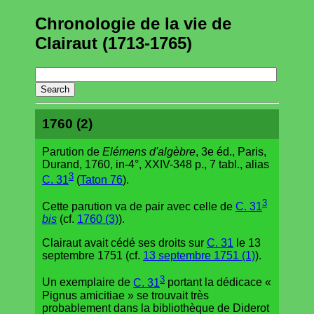
Chronologie de la vie de
Clairaut (1713-1765)
1760 (2)
Parution de
Elémens d'algèbre
, 3e éd., Paris,
Durand, 1760, in-4°, XXIV-348 p., 7 tabl., alias
3
C. 31
(
Taton 76
).
3
Cette parution va de pair avec celle de
C. 31
bis
(cf.
1760 (3)
).
Clairaut avait cédé ses droits sur
C. 31
le 13
septembre 1751 (cf.
13 septembre 1751 (1)
).
3
Un exemplaire de
C. 31
portant la dédicace «
Pignus amicitiae » se trouvait très
probablement dans la bibliothèque de Diderot