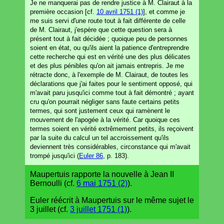
Je ne manquerai pas de rendre justice à M. Clairaut à la
première occasion [cf.
10 avril 1751 (1)
], et comme je
me suis servi d'une route tout à fait différente de celle
de M. Clairaut, j'espère que cette question sera à
présent tout à fait décidée ; quoique peu de personnes
soient en état, ou qu'ils aient la patience d'entreprendre
cette recherche qui est en vérité une des plus délicates
et des plus pénibles qu'on ait jamais entrepris. Je me
rétracte donc, à l'exemple de M. Clairaut, de toutes les
déclarations que j'ai faites pour le sentiment opposé, qui
m'avait paru jusqu'ici comme tout à fait démontré ; ayant
cru qu'on pourrait négliger sans faute certains petits
termes, qui sont justement ceux qui ramènent le
mouvement de l'apogée à la vérité. Car quoique ces
termes soient en vérité extrêmement petits, ils reçoivent
par la suite du calcul un tel accroissement qu'ils
deviennent très considérables, circonstance qui m'avait
trompé jusqu'ici (
Euler 86
, p. 183).
Maupertuis rapporte la nouvelle à Jean II
Bernoulli (cf.
6 mai 1751 (2)
).
Euler réécrit à Maupertuis sur le même sujet le
3 juillet (cf.
3 juillet 1751 (1)
).