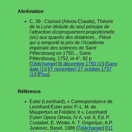
Abréviation
C. 39 : Clairaut (Alexis-Claude),
Théorie
de la Lune déduite du seul principe de
l'attraction réciproquement proportionelle
(sic) aux quarrés des distances... Pièce
qui a remporté le prix de l'Académie
impériale des sciences de Saint
Pétersbourg en 1750...
, Saint-
Pétersbourg, 1752, in-4°, 92 p
[
Télécharger
] [
6 décembre 1750 (1)
] [
Sans
date (1)
] [
(7 novembre) 27 octobre 1737
(1)
] [
Plus
].
Référence
Euler (Leonhard), « Correspondance de
Leonhard Euler avec P.-L. M. de
Maupertuis et Frédéric II »,
Leonhardi
Euleri Opera Omnia
, IV A, vol. 6, Ed. P.
Costabel, E. Winter, A. T. Grigorijan, A.P.
Juskevic, Basel, 1986 [
Télécharger
] [
(11