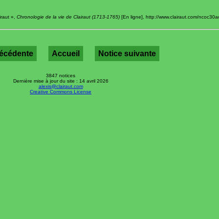
iraut »,
Chronologie de la vie de Clairaut (1713-1765)
[En ligne], http://www.clairaut.com/ncoc30a
récédente
Accueil
Notice suivante
3847 notices
Dernière mise à jour du site : 14 avril 2026
alexis@clairaut.com
Creative Commons License