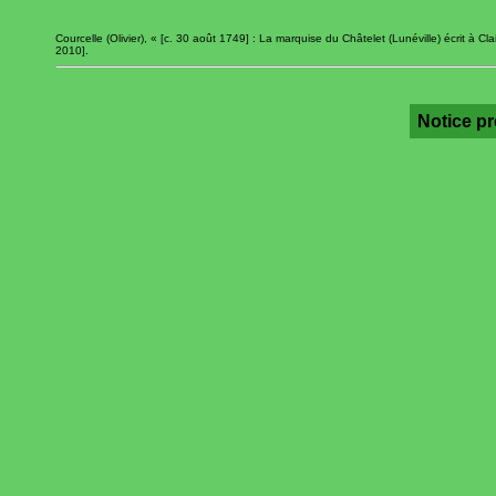
Courcelle (Olivier), « [c. 30 août 1749] : La marquise du Châtelet (Lunéville) écrit à Cla
2010].
Notice p