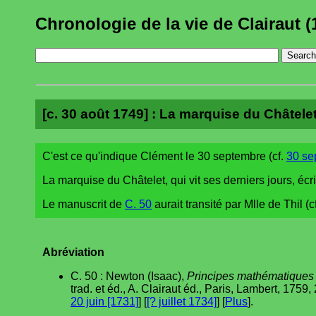
Chronologie de la vie de Clairaut (
[c. 30 août 1749] : La marquise du Châtelet 
C'est ce qu'indique Clément le 30 septembre (cf.
30 se
La marquise du Châtelet, qui vit ses derniers jours, écri
Le manuscrit de
C. 50
aurait transité par Mlle de Thil (c
Abréviation
C. 50 : Newton (Isaac),
Principes mathématiques 
trad. et éd., A. Clairaut éd., Paris, Lambert, 1759, 2 v
20 juin [1731]
] [
[? juillet 1734]
] [
Plus
].