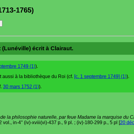
1713-1765)
(Lunéville) écrit à Clairaut.
ptembre 1749 (1)
).
t aussi à la bibliothèque du Roi (cf.
[c. 1 septembre 1749] (1)
).
f.
30 mars 1752 (1)
).
de la philosophie naturelle, par feue Madame la marquise du C
ol., in-4° (iv)-xviii(vi)-437 p., 9 pl. ; (iv)-180-299 p., 5 pl [
20 déc