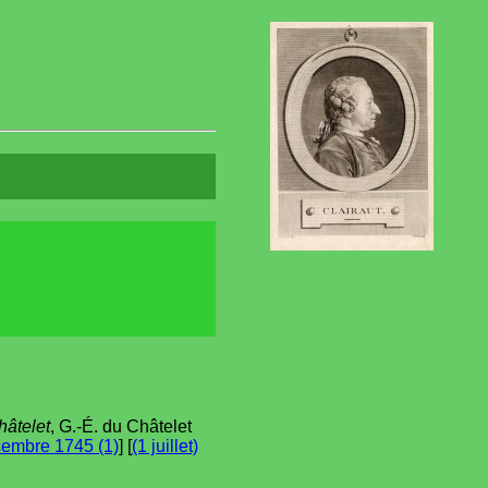
hâtelet
, G.-É. du Châtelet
embre 1745 (1)
] [
(1 juillet)