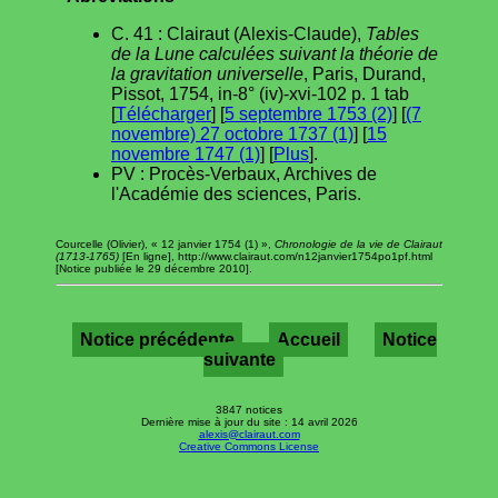
C. 41 : Clairaut (Alexis-Claude),
Tables
de la Lune calculées suivant la théorie de
la gravitation universelle
, Paris, Durand,
Pissot, 1754, in-8° (iv)-xvi-102 p. 1 tab
[
Télécharger
] [
5 septembre 1753 (2)
] [
(7
novembre) 27 octobre 1737 (1)
] [
15
novembre 1747 (1)
] [
Plus
].
PV : Procès-Verbaux, Archives de
l'Académie des sciences, Paris.
Courcelle (Olivier), « 12 janvier 1754 (1) »,
Chronologie de la vie de Clairaut
(1713-1765)
[En ligne], http://www.clairaut.com/n12janvier1754po1pf.html
[Notice publiée le 29 décembre 2010].
Notice précédente
Accueil
Notice
suivante
3847 notices
Dernière mise à jour du site : 14 avril 2026
alexis@clairaut.com
Creative Commons License