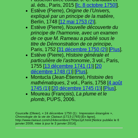
al. éds., Paris, 2015 [
[c. 8 octobre 1750]
].
Estève (Pierre),
Origine de l'Univers,
expliqué par un principe de la matière
,
Berlin, 1748 [
12 mai 1753 (2)
].
Estève (Pierre),
Nouvelle découverte du
principe de l'harmonie, avec un examen
de ce que M. Rameau a publié sous le
titre de Démonstration de ce principe
,
Paris, 1752 [
31 décembre 1750 (2)
] [
Plus
].
Estève (Pierre),
Histoire générale et
particulière de l'astronomie
, 3 vol., Paris,
1755 [
13 décembre 1741 (1)
] [
20
décembre 1748 (1)
] [
Plus
].
Montucla (Jean-Étienne),
Histoire des
mathématiques
, 2 vol., Paris, 1758 [
4 août
1745 (1)
] [
20 décembre 1745 (1)
] [
Plus
].
Moureau (François),
La plume et le
plomb
, PUPS, 2006.
Courcelle (Olivier), « 24 décembre 1750 (1) : Impression étrangère »,
Chronologie de la vie de Clairaut (1713-1765)
[En ligne],
http://www.clairaut.com/n24decembre1750po1pf.html [Notice publiée le 6
janvier 2008, mise à jour le 3 janvier 2014].