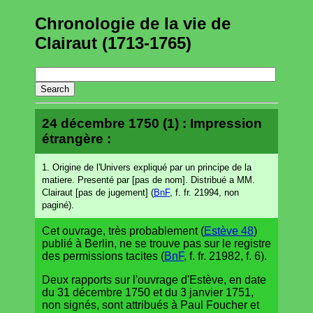
Chronologie de la vie de
Clairaut (1713-1765)
24 décembre 1750 (1) : Impression
étrangère :
1. Origine de l'Univers expliqué par un principe de la
matiere. Presenté par [pas de nom]. Distribué a MM.
Clairaut [pas de jugement] (
BnF
, f. fr. 21994, non
paginé).
Cet ouvrage, très probablement (
Estève 48
)
publié à Berlin, ne se trouve pas sur le registre
des permissions tacites (
BnF
, f. fr. 21982, f. 6).
Deux rapports sur l'ouvrage d'Estève, en date
du 31 décembre 1750 et du 3 janvier 1751,
non signés, sont attribués à Paul Foucher et