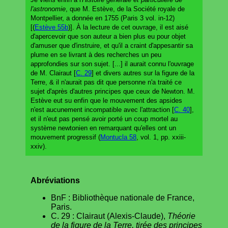
l'astronomie
, que M. Estève, de la Société royale de
Montpellier, a donnée en 1755 (Paris 3 vol. in-12)
[(
Estève 55b
)]. À la lecture de cet ouvrage, il est aisé
d'apercevoir que son auteur a bien plus eu pour objet
d'amuser que d'instruire, et qu'il a craint d'appesantir sa
plume en se livrant à des recherches un peu
approfondies sur son sujet. [...] il aurait connu l'ouvrage
de M. Clairaut [
C. 29
] et divers autres sur la figure de la
Terre, & il n'aurait pas dit que personne n'a traité ce
sujet d'après d'autres principes que ceux de Newton. M.
Estève eut su enfin que le mouvement des apsides
n'est aucunement incompatible avec l'attraction [
C. 40
],
et il n'eut pas pensé avoir porté un coup mortel au
système newtonien en remarquant qu'elles ont un
mouvement progressif (
Montucla 58
, vol. 1, pp. xxiii-
xxiv).
Abréviations
BnF : Bibliothèque nationale de France,
Paris.
C. 29 : Clairaut (Alexis-Claude),
Théorie
de la figure de la Terre, tirée des principes