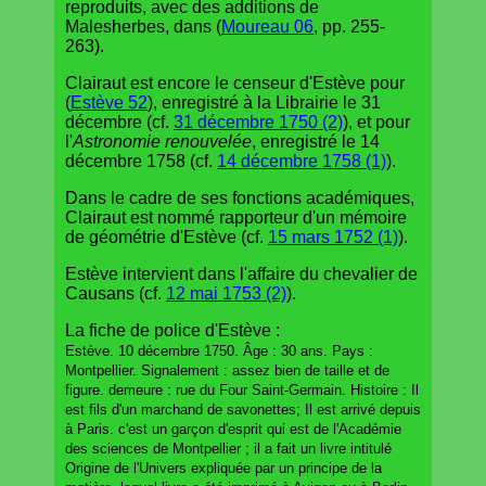
reproduits, avec des additions de
Malesherbes, dans (
Moureau 06
, pp. 255-
263).
Clairaut est encore le censeur d'Estève pour
(
Estève 52
), enregistré à la Librairie le 31
décembre (cf.
31 décembre 1750 (2)
), et pour
l'
Astronomie renouvelée
, enregistré le 14
décembre 1758 (cf.
14 décembre 1758 (1)
).
Dans le cadre de ses fonctions académiques,
Clairaut est nommé rapporteur d'un mémoire
de géométrie d'Estève (cf.
15 mars 1752 (1)
).
Estève intervient dans l'affaire du chevalier de
Causans (cf.
12 mai 1753 (2)
).
La fiche de police d'Estève :
Estève. 10 décembre 1750. Âge : 30 ans. Pays :
Montpellier. Signalement : assez bien de taille et de
figure. demeure : rue du Four Saint-Germain. Histoire : Il
est fils d'un marchand de savonettes; Il est arrivé depuis
à Paris. c'est un garçon d'esprit qui est de l'Académie
des sciences de Montpellier ; il a fait un livre intitulé
Origine de l'Univers expliquée par un principe de la