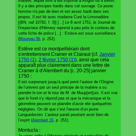
matière, lequel livre a été imprimé à Avigon ou à Berlin.
Il y a des principes hardis dans cet ouvrage. Ce jeune
homme n'a pas de bien et est assez hardi dans ses
propos. Il est lié avec madame Curé la Limonadière
[(BN, naf 10782, f. 3)] [...] Le 8 avril 1751, le Journal de
l'inspecteur d'Hémery reprend à peu près le contenu de
cette fiche de police [...] : Estève est sous surveillance
(
Moureau 06
, p. 252).
Estève est ce montpelliérain dont
s'entretiennent Cramer et Clairaut (cf.
Janvier
1750 (1)
,
2 février 1750 (1)
), ainsi que cela
apparaît plus clairement dans une lettre de
Cramer à d'Alembert du [c. 20-25] janvier
1750 :
Il est surprenant jusqu’à quel point l’auteur de l’Origine
de l’univers par un seul principe de la matière a su
prendre le ton et le tour de M. de Maup[ert]uis. Il est vrai
que le fond n’y répond pas et que la mécanique et la
géométrie peuvent se plaindre d’avoir été quelquefois
négligées. On dit que c’est l'œuvre d’un jeune
Languedocien. L’auteur parait pourtant avoir bien de
l’esprit (
Alembert 15
, p. 251).
Montucla :
Je viens enfin à l'
Histoire générale et particulière de