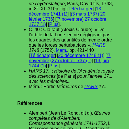
de l'hydrostatique
, Paris, David fils, 1743,
in-8°, XL-310p. fig [
Télécharger
] [
13
décembre 1741 (1)
] [
(3 mars 1737) 20
février 1736
] [
(7 novembre) 27 octobre
1737 (1)
] [
Plus
].
C. 40 : Clairaut (Alexis-Claude), « De
l'orbite de la Lune, en ne négligeant pas
les quarrés des quantités de même ordre
que les forces perturbatrices »,
HARS
1748
(1752),
Mém.
, pp. 421-440
[
Télécharger
] [
20 décembre 1748 (1)
] [
(7
novembre) 27 octobre 1737 (1)
] [
13 juin
1744 (1)
] [
Plus
].
HARS 17..
:
Histoire de l'Académie royale
des sciences
[de Paris]
pour l'année 17..,
avec les mémoires...
Mém. : Partie
Mémoires
de
HARS
17
..
Références
Alembert (Jean Le Rond, dit d'),
Œuvres
complètes de d'Alembert.
Correspondance générale 1741-1752
, I.
Passeron avec collab. J.-C. Candaux et