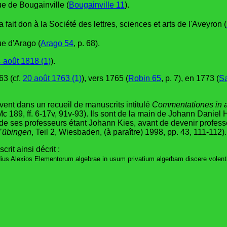
ue de Bougainville (
Bougainville 11
).
a fait don à la Société des lettres, sciences et arts de l'Aveyron (
ue d'Arago (
Arago 54
, p. 68).
 août 1818 (1)
).
63 (cf.
20 août 1763 (1)
), vers 1765 (
Robin 65
, p. 7), en 1773 (
S
vent dans un recueil de manuscrits intitulé
Commentationes in a
Mc 189, ff. 6-17v, 91v-93). Ils sont de la main de Johann Daniel
 de ses professeurs étant Johann Kies, avant de devenir professe
 Tübingen
, Teil 2, Wiesbaden, (à paraître) 1998, pp. 43, 111-112).
it ainsi décrit :
audius Alexios Elementorum algebrae in usum privatium algerbam discere volenti