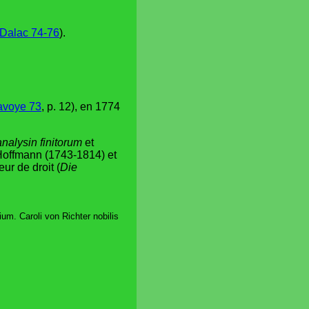
Dalac 74-76
).
avoye 73
, p. 12), en 1774
nalysin finitorum
et
 Hoffmann (1743-1814) et
ur de droit (
Die
um. Caroli von Richter nobilis