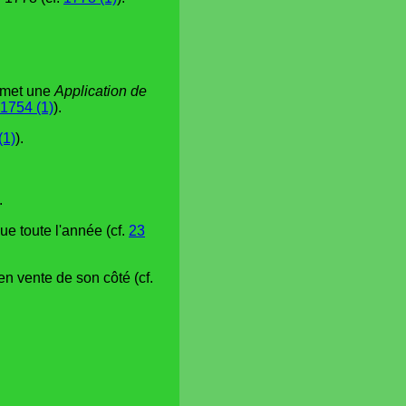
romet une
Application de
1754 (1)
).
(1)
).
.
ue toute l'année (cf.
23
en vente de son côté (cf.