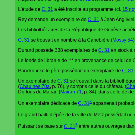
L'étude de
C. 31
a été inscrite au programme (cf.
15 no
Rey demande un exemplaire de
C. 31
à Jean Angliviel 
Les bibliothécaires de la République de Genève achè
C. 31
se trouvait en nombre à la Canebière (
Mossy 54
)
Durand possède 338 exemplaires de
C. 31
en stock à s
Le fonds de librairie de *** en provenance de celui de
Panckoucke le père possédait un exemplaire de
C. 31
Un exemplaire de
C. 31
se trouvait dans la bibliothèqu
(
Chaulnes 70a
, p. 76), y compris celle du château (
Cha
Dortous de Mairan (
Mairan 71
, p. 84), dans celle de de
3
Un exemplaire dédicacé de
C. 31
appartenait probabl
Le grand bailli d'épée de la ville de Metz possédait u
5
Puissant se base sur
C. 31
entre autres ouvrages dans