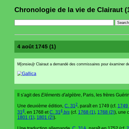
Chronologie de la vie de Clairaut (
4 août 1745 (1)
M[onsieu]r Clairaut a demandé des commissaires pour éxaminer des
Il s'agit des
Eléments d'algèbre
, Paris, les frères Guér
2
Une deuxième édition,
C. 31
, paraît en 1749 (cf.
1749 
4
4
31
, en 1768 et
C. 31
bis
(cf.
1768 (1)
,
1768 (2)
), une
1801 (1)
,
1801 (2)
).
Une traduction allemande,
C. 31A
, paraît en 1752 (cf.
2