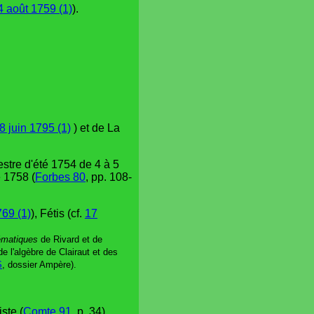
4 août 1759 (1)
).
8 juin 1795 (1)
) et de La
stre d'été 1754 de 4 à 5
é 1758 (
Forbes 80
, pp. 108-
769 (1)
), Fétis (cf.
17
ématiques
de Rivard et de
e l'algèbre de Clairaut et des
S
, dossier Ampère).
iste (
Comte 91
, p. 34).