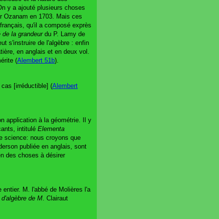
On y a ajouté plusieurs choses
par Ozanam en 1703. Mais ces
n français, qu'il a composé exprès
é de la grandeur
du P. Lamy de
s'instruire de l'algèbre : enfin
ère, en anglais et en deux vol.
érite (
Alembert 51b
).
as [irréductible] (
Alembert
on application à la géométrie. Il y
nts, intitulé
Elementa
ette science: nous croyons que
rson publiée en anglais, sont
ien des choses à désirer
entier. M. l'abbé de Molières l'a
d'algèbre de M
. Clairaut