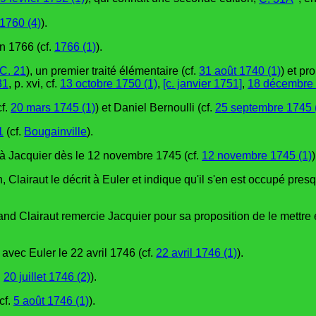
1760 (4)
).
en 1766 (cf.
1766 (1)
).
C. 21
), un premier traité élémentaire (cf.
31 août 1740 (1)
) et p
31
, p. xvi, cf.
13 octobre 1750 (1)
,
[c. janvier 1751]
,
18 décembre 
cf.
20 mars 1745 (1)
) et Daniel Bernoulli (cf.
25 septembre 1745 
1
(cf.
Bougainville
).
à Jacquier dès le 12 novembre 1745 (cf.
12 novembre 1745 (1)
)
 Clairaut le décrit à Euler et indique qu'il s'en est occupé presq
uand Clairaut remercie Jacquier pour sa proposition de le mettre 
vec Euler le 22 avril 1746 (cf.
22 avril 1746 (1)
).
.
20 juillet 1746 (2)
).
cf.
5 août 1746 (1)
).