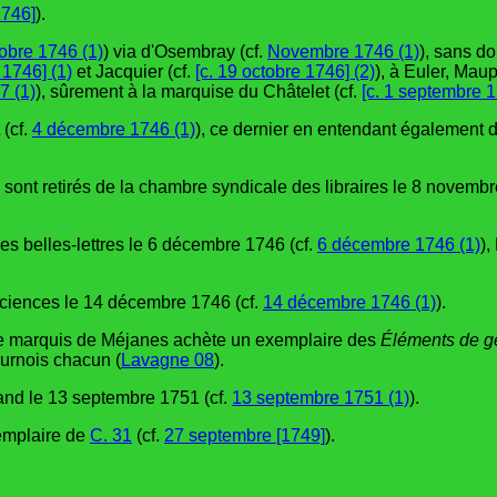
1746]
).
obre 1746 (1)
) via d'Osembray (cf.
Novembre 1746 (1)
), sans do
 1746] (1)
et Jacquier (cf.
[c. 19 octobre 1746] (2)
), à Euler, Mau
7 (1)
), sûrement à la marquise du Châtelet (cf.
[c. 1 septembre 1
 (cf.
4 décembre 1746 (1)
), ce dernier en entendant également 
 sont retirés de la chambre syndicale des libraires le 8 novembr
s belles-lettres le 6 décembre 1746 (cf.
6 décembre 1746 (1)
),
sciences le 14 décembre 1746 (cf.
14 décembre 1746 (1)
).
le marquis de Méjanes achète un exemplaire des
Éléments de g
tournois chacun (
Lavagne 08
).
and le 13 septembre 1751 (cf.
13 septembre 1751 (1)
).
xemplaire de
C. 31
(cf.
27 septembre [1749]
).