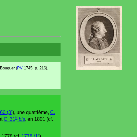
 Bouguer (
PV
1745, p. 216).
60 (3)
), une quatrième,
C.
6
et
C. 31
bis
, en 1801 (cf.
n 1778 (cf.
1778 (1)
).