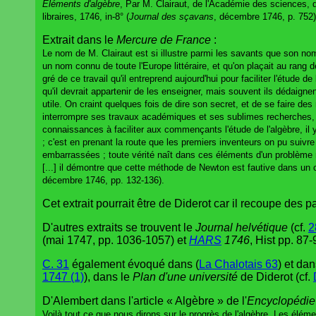
Eléments d'algèbre
, Par M. Clairaut, de l'Académie des sciences, d
libraires, 1746, in-8° (
Journal des sçavans
, décembre 1746, p. 752)
Extrait dans le
Mercure de France
:
Le nom de M. Clairaut est si illustre parmi les savants que son nom 
un nom connu de toute l'Europe littéraire, et qu'on plaçait au rang
gré de ce travail qu'il entreprend aujourd'hui pour faciliter l'étude 
qu'il devrait appartenir de les enseigner, mais souvent ils dédaigne
utile. On craint quelques fois de dire son secret, et de se faire de
interrompre ses travaux académiques et ses sublimes recherches, t
connaissances à faciliter aux commençants l'étude de l'algèbre, il
; c'est en prenant la route que les premiers inventeurs on pu suivre
embarrassées ; toute vérité naît dans ces éléments d'un problème ré
[...] il démontre que cette méthode de Newton est fautive dans un 
décembre 1746, pp. 132-136).
Cet extrait pourrait être de Diderot car il recoupe des
D'autres extraits se trouvent le
Journal helvétique
(cf.
2
(mai 1747, pp. 1036-1057) et
HARS
1746
, Hist pp. 87-
C. 31
également évoqué dans (
La Chalotais 63
) et dan
1747 (1)
), dans le
Plan d'une université
de Diderot (cf.
D'Alembert dans l'article « Algèbre » de l'
Encyclopédie
Voilà tout ce que nous dirons sur le progrès de l'algèbre. Les élém