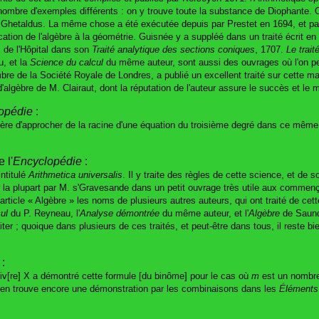
nombre d'exemples différents : on y trouve toute la substance de Diophante. 
 de Ghetaldus. La même chose a été exécutée depuis par Prestet en 1694, et 
ication de l'algèbre à la géométrie. Guisnée y a suppléé dans un traité écrit e
s de l'Hôpital dans son
Traité analytique des sections coniques
, 1707.
Le trait
, et la
Science du calcul
du même auteur, sont aussi des ouvrages où l'on peut 
de la Société Royale de Londres, a publié un excellent traité sur cette mati
lgèbre de M. Clairaut, dont la réputation de l'auteur assure le succès et le m
opédie
:
re d'approcher de la racine d'une équation du troisième degré dans ce même c
 l'
Encyclopédie
:
intitulé
Arithmetica universalis
. Il y traite des règles de cette science, et de s
a plupart par M. s'Gravesande dans un petit ouvrage très utile aux commença
'article « Algèbre » les noms de plusieurs autres auteurs, qui ont traité de c
ul
du P. Reyneau, l'
Analyse démontrée
du même auteur, et l'
Algèbre
de Saunde
er ; quoique dans plusieurs de ces traités, et peut-être dans tous, il reste b
:
 liv[re] X a démontré cette formule [du binôme] pour le cas où
m
est un nombre 
on en trouve encore une démonstration par les combinaisons dans les
Éléments 