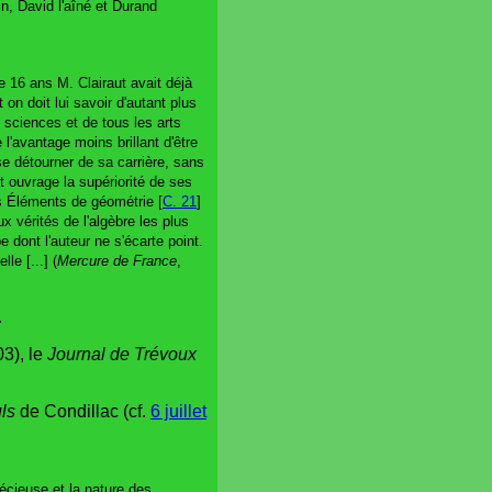
n, David l'aîné et Durand
e 16 ans M. Clairaut avait déjà
on doit lui savoir d'autant plus
s sciences et de tous les arts
l'avantage moins brillant d'être
se détourner de sa carrière, sans
 ouvrage la supériorité de ses
es Éléments de géométrie [
C. 21
]
x vérités de l'algèbre les plus
 dont l'auteur ne s'écarte point.
e [...] (
Mercure de France
,
.
03), le
Journal de Trévoux
ls
de Condillac (cf.
6 juillet
pécieuse et la nature des