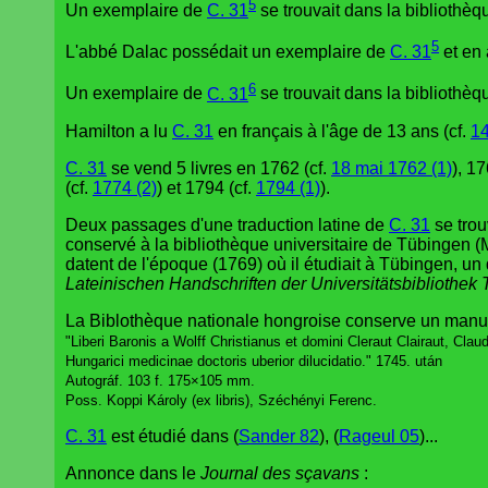
5
Un exemplaire de
C. 31
se trouvait dans la bibliothèq
5
L'abbé Dalac possédait un exemplaire de
C. 31
et en 
6
Un exemplaire de
C. 31
se trouvait dans la bibliothèq
Hamilton a lu
C. 31
en français à l'âge de 13 ans (cf.
14
C. 31
se vend 5 livres en 1762 (cf.
18 mai 1762 (1)
), 17
(cf.
1774 (2)
) et 1794 (cf.
1794 (1)
).
Deux passages d'une traduction latine de
C. 31
se trou
conservé à la bibliothèque universitaire de Tübingen (
datent de l'époque (1769) où il étudiait à Tübingen, un
Lateinischen Handschriften der Universitätsbibliothek
La Biblothèque nationale hongroise conserve un manuscr
"Liberi Baronis a Wolff Christianus et domini Cleraut Clairaut, Cl
Hungarici medicinae doctoris uberior dilucidatio." 1745. után
Autográf. 103 f. 175×105 mm.
Poss. Koppi Károly (ex libris), Széchényi Ferenc.
C. 31
est étudié dans (
Sander 82
), (
Rageul 05
)...
Annonce dans le
Journal des sçavans
: