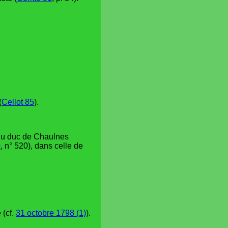
(
Cellot 85
).
 du duc de Chaulnes
0
, n° 520), dans celle de
 (cf.
31 octobre 1798 (1)
).