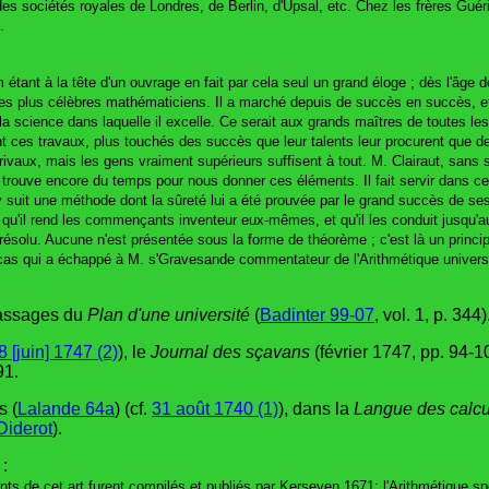
es sociétés royales de Londres, de Berlin, d'Upsal, etc. Chez les frères Guéri
.
étant à la tête d'un ouvrage en fait par cela seul un grand éloge ; dès l'âge d
 des plus célèbres mathématiciens. Il a marché depuis de succès en succès, et 
de la science dans laquelle il excelle. Ce serait aux grands maîtres de toutes le
nt ces travaux, plus touchés des succès que leur talents leur procurent que de 
s rivaux, mais les gens vraiment supérieurs suffisent à tout. M. Clairaut, sans 
rouve encore du temps pour nous donner ces éléments. Il fait servir dans cet
 y suit une méthode dont la sûreté lui a été prouvée par le grand succès de s
 qu'il rend les commençants inventeur eux-mêmes, et qu'il les conduit jusqu'au
solu. Aucune n'est présentée sous la forme de théorème ; c'est là un principe
cas qui a échappé à M. s'Gravesande commentateur de l'Arithmétique universell
 passages du
Plan d'une université
(
Badinter 99-07
, vol. 1, p. 344)
8 [juin] 1747 (2)
), le
Journal des sçavans
(février 1747, pp. 94-1
91.
s (
Lalande 64a
) (cf.
31 août 1740 (1)
), dans la
Langue des calcu
Diderot
).
:
ents de cet art furent compilés et publiés par Kerseyen 1671: l'Arithmétique s