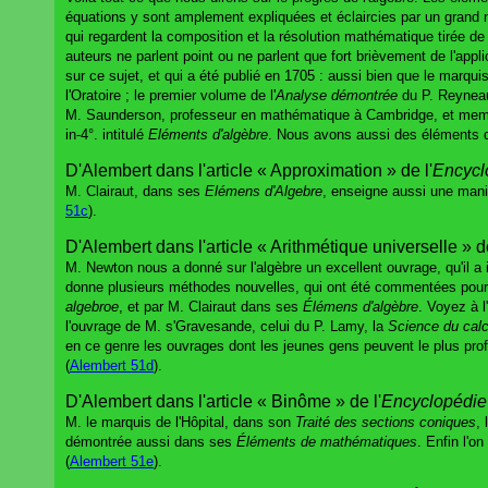
équations y sont amplement expliquées et éclaircies par un grand 
qui regardent la composition et la résolution mathématique tirée
auteurs ne parlent point ou ne parlent que fort brièvement de l'appl
sur ce sujet, et qui a été publié en 1705 : aussi bien que le marqui
l'Oratoire ; le premier volume de l'
Analyse démontrée
du P. Reyneau
M. Saunderson, professeur en mathématique à Cambridge, et membre 
in-4°. intitulé
Eléments d'algèbre
. Nous avons aussi des éléments d'a
D'Alembert dans l'article « Approximation » de l'
Encycl
M. Clairaut, dans ses
Elémens d'Algebre
, enseigne aussi une maniè
51c
).
D'Alembert dans l'article « Arithmétique universelle » de
M. Newton nous a donné sur l'algèbre un excellent ouvrage, qu'il a 
donne plusieurs méthodes nouvelles, qui ont été commentées pour l
algebroe
, et par M. Clairaut dans ses
Élémens d'algèbre
. Voyez à l
l'ouvrage de M. s'Gravesande, celui du P. Lamy, la
Science du calc
en ce genre les ouvrages dont les jeunes gens peuvent le plus profit
(
Alembert 51d
).
D'Alembert dans l'article « Binôme » de l'
Encyclopédie
M. le marquis de l'Hôpital, dans son
Traité des sections coniques
,
démontrée aussi dans ses
Éléments de mathématiques
. Enfin l'
(
Alembert 51e
).