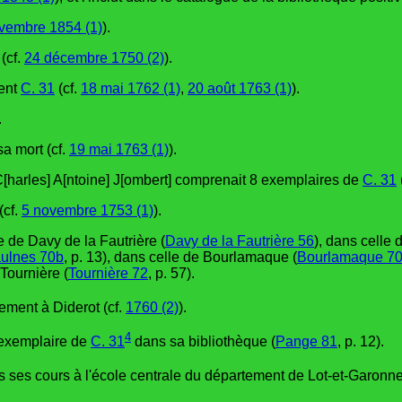
vembre 1854 (1)
).
(cf.
24 décembre 1750 (2)
).
tent
C. 31
(cf.
18 mai 1762 (1)
,
20 août 1763 (1)
).
.
a mort (cf.
19 mai 1763 (1)
).
 C[harles] A[ntoine] J[ombert] comprenait 8 exemplaires de
C. 31
(cf.
5 novembre 1753 (1)
).
e de Davy de la Fautrière (
Davy de la Fautrière 56
), dans celle
ulnes 70b
, p. 13), dans celle de Bourlamaque (
Bourlamaque 7
 Tournière (
Tournière 72
, p. 57).
ement à Diderot (cf.
1760 (2)
).
4
n exemplaire de
C. 31
dans sa bibliothèque (
Pange 81
, p. 12).
 ses cours à l'école centrale du département de Lot-et-Garonne