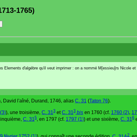
1713-1765)
 Elements d'algébre qu'il veut imprimer : on a nommé M[essieu]rs Nicole et
in, David l'aîné, Durand, 1746, alias
C. 31
(
Taton 76
).
3
3
(3)
), une troisième,
C. 31
et
C. 31
bis
en 1760 (cf.
1760 (2)
,
17
5
6
 cinquième,
C. 31
, en 1797 (cf.
1797 (1)
) et une sixième,
C. 31
2
9 février 1752 (1)
), qui connaît une seconde édition,
C. 31A
, e