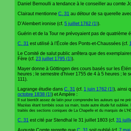
Daniel Bernoulli a tendance à le conseiller au comte J
Clairaut mentionne
C. 31
au détour de sa querelle avec
D'Alembert ironise (cf.
5 juillet 1762 (1)
).
Guérin et de la Tour ne prévoyaient pas de quatrième éd
C. 31
est utilisé à l'École des Ponts-et-Chaussées (cf.
Le Comité de salut public arrêtera que des exemplaire
Fère (cf.
23 juillet 1795 (1)
).
Mayer donne à Göttingen des cours basés sur les Élé
heures ; le semestre d'hiver 1755 de 4 à 5 heures ; le s
111).
Lagrange étudie dans
C. 31
(cf.
1 juin 1762 (1)
), ainsi
octobre 1838 (1)
) et Ampère :
Il sut bientôt assez de latin pour comprendre les auteurs qui ne pré
Mazéas étant tombés sous sa main, toute autre étude fut oubliée. Il 
traités des sections coniques de La Chapelle et du marquis de L'H
C. 31
est cité par Stendhal le 31 juillet 1803 (cf.
31 juil
Auguste Comte regrette que
C. 31
soit oublié (cf.
7 mai