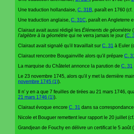
Une traduction hollandaise,
C. 31B
, paraît en 1760 (cf.
Une traduction anglaise,
C. 31C
, paraît en Angleterre 
Clairaut avait aussi rédigé les
Éléments de géométrie
(
l'algèbre à la géométrie
qui ne verra jamais le jour (
C. 
Clairaut avait signalé qu'il travaillait sur
C. 31
à Euler (
Clairaut rencontre Bougainville alors qu'il prépare
C. 3
La marquise du Châtelet annonce la parution de
C. 31
Le 23 novembre 1745, alors qu'il y met la dernière main,
novembre 1745 (1)
).
Il n' y en a que 7 feuilles de tirées au 21 mars 1746, q
21 mars 1746 (1)
).
Clairaut évoque encore
C. 31
dans sa correspondance a
Nicole et Bouguer remettent leur rapport le 20 juillet (cf
Grandjean de Fouchy en délivre un certificat le 5 août (