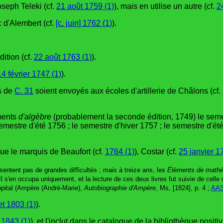
oseph Teleki (cf.
21 août 1759 (1)
), mais en utilise un autre (cf.
2
 d'Alembert (cf.
[c. juin] 1762 (1)
).
ition (cf.
22 août 1763 (1)
).
14 février 1747 (1)
).
s de
C. 31
soient envoyés aux écoles d'artillerie de Châlons (cf.
ments
d'algèbre
(probablement la seconde édition, 1749) le seme
emestre d'été 1756 ; le semestre d'hiver 1757 ; le semestre d'ét
 que le marquis de Beaufort (cf.
1764 (1)
), Costar (cf.
25 janvier 1
sentent pas de grandes difficultés ; mais à treize ans, les
Éléments de math
s'en occupa uniquement, et la lecture de ces deux livres fut suivie de celle d
ôpital (Ampère (André-Marie),
Autobiographie d'Ampère
, Ms, [1824], p. 4 ;
AA
let 1803 (1)
).
 1843 (1)
), et l'inclut dans le catalogue de la bibliothèque positiv