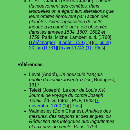
C. 51 : Clairaut (Alexis-Claude),
Théorie
du mouvement des comètes, dans
lesquelles on a égard aux altérations que
leurs orbites éprouvent par l'action des
planètes. Avec l'application de cette
théorie à la comète qui a été observée
dans les années 1534, 1607, 1682 et
1759
, Paris, Michel Lambert, s. d. [1760]
[
Télécharger
] [
8 août 1759 (1)
] [
(1 juillet)
20 juin [1731]
] [
6 avril 1743 (1)
] [
Plus
].
Références
Leval (André),
Un opuscule français
oublié du comte Joseph Teleki
, Budapest,
1917.
Teleki (Joseph),
La cour de Louis XV.
Journal de voyage du comte Joseph
Teleki
, éd. G. Tolnai, PUF, 1943 [
7
novembre 1760 (1)
] [
Plus
].
Walmesley (Dom Charles),
Analyse des
mesures, des rapports et des angles, ou
Réduction des intégrales aux logarithmes
et aux arcs de cercle
, Paris, 1753