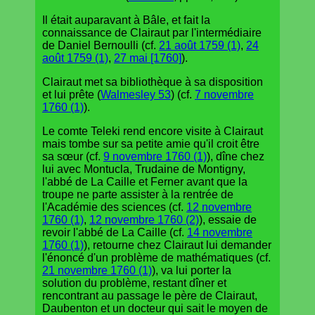
Il était auparavant à Bâle, et fait la
connaissance de Clairaut par l'intermédiaire
de Daniel Bernoulli (cf.
21 août 1759 (1)
,
24
août 1759 (1)
,
27 mai [1760]
).
Clairaut met sa bibliothèque à sa disposition
et lui prête (
Walmesley 53
) (cf.
7 novembre
1760 (1)
).
Le comte Teleki rend encore visite à Clairaut
mais tombe sur sa petite amie qu'il croit être
sa sœur (cf.
9 novembre 1760 (1)
), dîne chez
lui avec Montucla, Trudaine de Montigny,
l'abbé de La Caille et Ferner avant que la
troupe ne parte assister à la rentrée de
l'Académie des sciences (cf.
12 novembre
1760 (1)
,
12 novembre 1760 (2)
), essaie de
revoir l'abbé de La Caille (cf.
14 novembre
1760 (1)
), retourne chez Clairaut lui demander
l'énoncé d'un problème de mathématiques (cf.
21 novembre 1760 (1)
), va lui porter la
solution du problème, restant dîner et
rencontrant au passage le père de Clairaut,
Daubenton et un docteur qui sait le moyen de