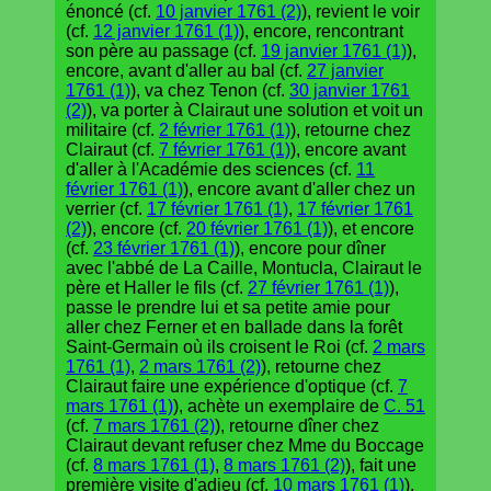
énoncé (cf.
10 janvier 1761 (2)
), revient le voir
(cf.
12 janvier 1761 (1)
), encore, rencontrant
son père au passage (cf.
19 janvier 1761 (1)
),
encore, avant d'aller au bal (cf.
27 janvier
1761 (1)
), va chez Tenon (cf.
30 janvier 1761
(2)
), va porter à Clairaut une solution et voit un
militaire (cf.
2 février 1761 (1)
), retourne chez
Clairaut (cf.
7 février 1761 (1)
), encore avant
d'aller à l'Académie des sciences (cf.
11
février 1761 (1)
), encore avant d'aller chez un
verrier (cf.
17 février 1761 (1)
,
17 février 1761
(2)
), encore (cf.
20 février 1761 (1)
), et encore
(cf.
23 février 1761 (1)
), encore pour dîner
avec l'abbé de La Caille, Montucla, Clairaut le
père et Haller le fils (cf.
27 février 1761 (1)
),
passe le prendre lui et sa petite amie pour
aller chez Ferner et en ballade dans la forêt
Saint-Germain où ils croisent le Roi (cf.
2 mars
1761 (1)
,
2 mars 1761 (2)
), retourne chez
Clairaut faire une expérience d'optique (cf.
7
mars 1761 (1)
), achète un exemplaire de
C. 51
(cf.
7 mars 1761 (2)
), retourne dîner chez
Clairaut devant refuser chez Mme du Boccage
(cf.
8 mars 1761 (1)
,
8 mars 1761 (2)
), fait une
première visite d'adieu (cf.
10 mars 1761 (1)
),