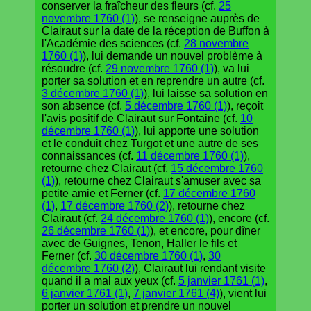
conserver la fraîcheur des fleurs (cf.
25
novembre 1760 (1)
), se renseigne auprès de
Clairaut sur la date de la réception de Buffon à
l'Académie des sciences (cf.
28 novembre
1760 (1)
), lui demande un nouvel problème à
résoudre (cf.
29 novembre 1760 (1)
), va lui
porter sa solution et en reprendre un autre (cf.
3 décembre 1760 (1)
), lui laisse sa solution en
son absence (cf.
5 décembre 1760 (1)
), reçoit
l'avis positif de Clairaut sur Fontaine (cf.
10
décembre 1760 (1)
), lui apporte une solution
et le conduit chez Turgot et une autre de ses
connaissances (cf.
11 décembre 1760 (1)
),
retourne chez Clairaut (cf.
15 décembre 1760
(1)
), retourne chez Clairaut s'amuser avec sa
petite amie et Ferner (cf.
17 décembre 1760
(1)
,
17 décembre 1760 (2)
), retourne chez
Clairaut (cf.
24 décembre 1760 (1)
), encore (cf.
26 décembre 1760 (1)
), et encore, pour dîner
avec de Guignes, Tenon, Haller le fils et
Ferner (cf.
30 décembre 1760 (1)
,
30
décembre 1760 (2)
), Clairaut lui rendant visite
quand il a mal aux yeux (cf.
5 janvier 1761 (1)
,
6 janvier 1761 (1)
,
7 janvier 1761 (4)
), vient lui
porter un solution et prendre un nouvel