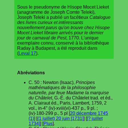
Sous le pseudonyme de Hisope Mocet Lieket
(anagramme de Joseph Comte Teleki),
Joseph Teleki a publié un facétieux
Catalogue
des livres curieux et intéressants
nouvellement parus qu'on trouve chez Hisope
Mocet Lieket libraire arrivés pour le dernier
jour de carnaval de Pest
, 1770. L'unique
exemplaire connu, conservé à la bibliothèque
Raday à Budapest, a été reproduit dans
(
Leval 17
).
Abréviations
C. 50 : Newton (Isaac),
Principes
mathématiques de la philosophie
naturelle, par feue Madame la marquise
du Châtelet
, G.-É. du Châtelet trad. et éd.,
A. Clairaut éd., Paris, Lambert, 1759, 2
vol., in-4° (iv)-xviii(vi)-437 p., 9 pl. ;
(iv)-180-299 p., 5 pl [
20 décembre 1745
(1)
] [
(1 juillet) 20 juin [1731]
] [
[? juillet
1734]
] [
Plus
].