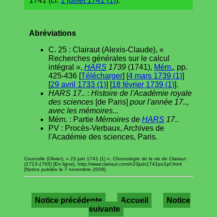
1741 (cf.
1 juillet 1741 (1)
).
Abréviations
C. 25 : Clairaut (Alexis-Claude), «
Recherches générales sur le calcul
intégral »,
HARS
1739
(1741),
Mém.
, pp.
425-436 [
Télécharger
] [
4 mars 1739 (1)
]
[
29 avril 1733 (1)
] [
18 février 1739 (1)
].
HARS 17..
:
Histoire de l'Académie royale
des sciences
[de Paris]
pour l'année 17..,
avec les mémoires...
Mém. : Partie
Mémoires
de
HARS
17
..
PV : Procès-Verbaux, Archives de
l'Académie des sciences, Paris.
Courcelle (Olivier), « 23 juin 1741 (1) »,
Chronologie de la vie de Clairaut
(1713-1765)
[En ligne], http://www.clairaut.com/n23juin1741po1pf.html
[Notice publiée le 7 novembre 2009].
Notice précédente
Accueil
Notice
suivante