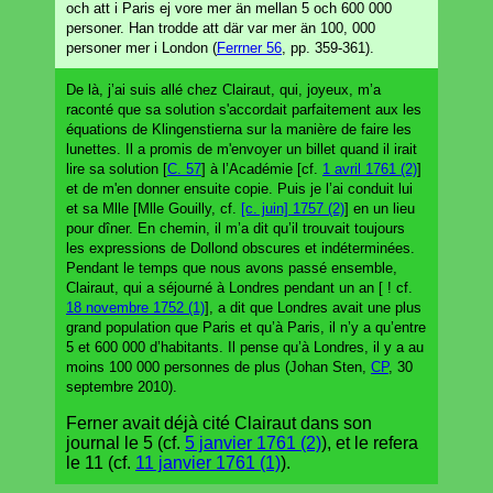
och att i Paris ej vore mer än mellan 5 och 600 000
personer. Han trodde att där var mer än 100, 000
personer mer i London (
Ferrner 56
, pp. 359-361).
De là, j’ai suis allé chez Clairaut, qui, joyeux, m’a
raconté que sa solution s'accordait parfaitement aux les
équations de Klingenstierna sur la manière de faire les
lunettes. Il a promis de m'envoyer un billet quand il irait
lire sa solution [
C. 57
] à l’Académie [cf.
1 avril 1761 (2)
]
et de m'en donner ensuite copie. Puis je l’ai conduit lui
et sa Mlle [Mlle Gouilly, cf.
[c. juin] 1757 (2)
] en un lieu
pour dîner. En chemin, il m’a dit qu’il trouvait toujours
les expressions de Dollond obscures et indéterminées.
Pendant le temps que nous avons passé ensemble,
Clairaut, qui a séjourné à Londres pendant un an [ ! cf.
18 novembre 1752 (1)
], a dit que Londres avait une plus
grand population que Paris et qu’à Paris, il n’y a qu’entre
5 et 600 000 d’habitants. Il pense qu’à Londres, il y a au
moins 100 000 personnes de plus (Johan Sten,
CP
, 30
septembre 2010).
Ferner avait déjà cité Clairaut dans son
journal le 5 (cf.
5 janvier 1761 (2)
), et le refera
le 11 (cf.
11 janvier 1761 (1)
).