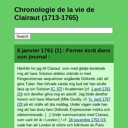
Chronologie de la vie de
Clairaut (1713-1765)
8 janvier 1761 (1) : Ferner écrit dans
son journal :
Härifrån for jag till Clairaut, som med glädje berättade
mig att hans Solution aldeles stämde in med
Klingenstiernas aeqvationer angående Dollonds sätt att
göra Tuber. Han lofvade sända mig bud när han skulle
läsa up sin Solution [
C. 57
] i Academien [cf.
1 avril 1761
(2)
] och derefter gifva mig en askrift. Jag förde derefter
honom och hans Mamsell [Mlle Gouilly, cf.
[c. juin] 1757
(2)
] på ett ställe att äta middag. Under vägen sade han
mig att han ännu fann Dollonds Expressioner mörka och
odeterminerade. [...] Under sammanvaron med Clairaut,
som varit ett år i London [ ! cf.
18 novembre 1752 (1)
],
sade han att London är större och folkrikare än Paris