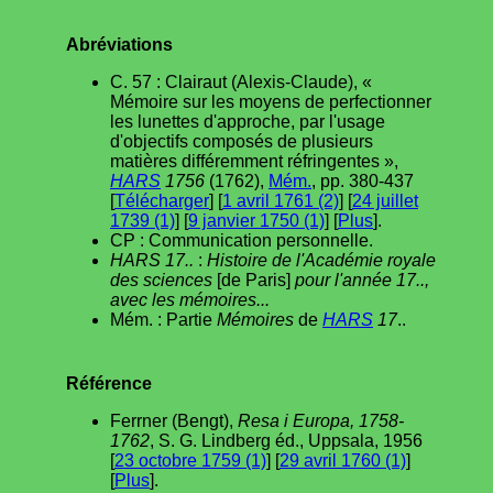
Abréviations
C. 57 : Clairaut (Alexis-Claude), «
Mémoire sur les moyens de perfectionner
les lunettes d'approche, par l'usage
d'objectifs composés de plusieurs
matières différemment réfringentes »,
HARS
1756
(1762),
Mém.
, pp. 380-437
[
Télécharger
] [
1 avril 1761 (2)
] [
24 juillet
1739 (1)
] [
9 janvier 1750 (1)
] [
Plus
].
CP : Communication personnelle.
HARS 17..
:
Histoire de l'Académie royale
des sciences
[de Paris]
pour l'année 17..,
avec les mémoires...
Mém. : Partie
Mémoires
de
HARS
17
..
Référence
Ferrner (Bengt),
Resa i Europa, 1758-
1762
, S. G. Lindberg éd., Uppsala, 1956
[
23 octobre 1759 (1)
] [
29 avril 1760 (1)
]
[
Plus
].