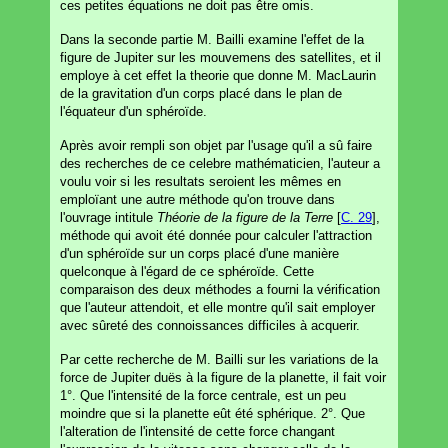
ces petites équations ne doit pas être omis.
Dans la seconde partie M. Bailli examine l'effet de la
figure de Jupiter sur les mouvemens des satellites, et il
employe à cet effet la theorie que donne M. MacLaurin
de la gravitation d'un corps placé dans le plan de
l'équateur d'un sphéroïde.
Après avoir rempli son objet par l'usage qu'il a sû faire
des recherches de ce celebre mathématicien, l'auteur a
voulu voir si les resultats seroient les mêmes en
emploïant une autre méthode qu'on trouve dans
l'ouvrage intitule
Théorie de la figure de la Terre
[
C. 29
],
méthode qui avoit été donnée pour calculer l'attraction
d'un sphéroïde sur un corps placé d'une manière
quelconque à l'égard de ce sphéroïde. Cette
comparaison des deux méthodes a fourni la vérification
que l'auteur attendoit, et elle montre qu'il sait employer
avec sûreté des connoissances difficiles à acquerir.
Par cette recherche de M. Bailli sur les variations de la
force de Jupiter duës à la figure de la planette, il fait voir
1°. Que l'intensité de la force centrale, est un peu
moindre que si la planette eût été sphérique. 2°. Que
l'alteration de l'intensité de cette force changant