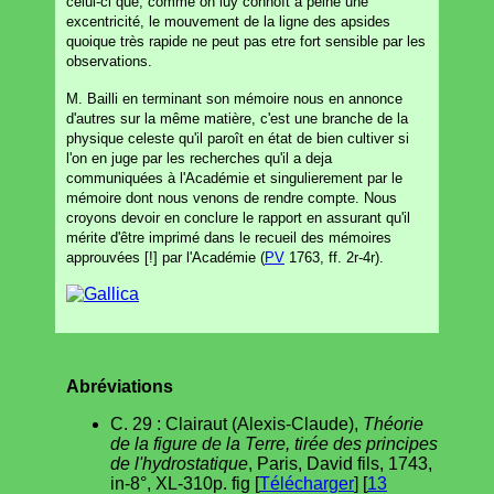
celui-ci que, comme on luy connoît à peine une
excentricité, le mouvement de la ligne des apsides
quoique très rapide ne peut pas etre fort sensible par les
observations.
M. Bailli en terminant son mémoire nous en annonce
d'autres sur la même matière, c'est une branche de la
physique celeste qu'il paroît en état de bien cultiver si
l'on en juge par les recherches qu'il a deja
communiquées à l'Académie et singulierement par le
mémoire dont nous venons de rendre compte. Nous
croyons devoir en conclure le rapport en assurant qu'il
mérite d'être imprimé dans le recueil des mémoires
approuvées [!] par l'Académie (
PV
1763, ff. 2r-4r).
Abréviations
C. 29 : Clairaut (Alexis-Claude),
Théorie
de la figure de la Terre, tirée des principes
de l'hydrostatique
, Paris, David fils, 1743,
in-8°, XL-310p. fig [
Télécharger
] [
13