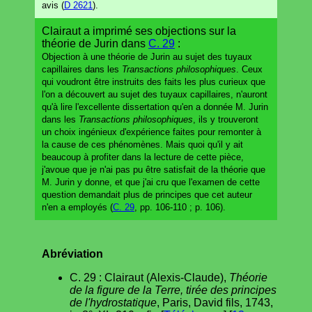
avis (
D 2621
).
Clairaut a imprimé ses objections sur la
théorie de Jurin dans
C. 29
:
Objection à une théorie de Jurin au sujet des tuyaux
capillaires dans les
Transactions philosophiques
.
Ceux
qui voudront être instruits des faits les plus curieux que
l'on a découvert au sujet des tuyaux capillaires, n'auront
qu'à lire l'excellente dissertation qu'en a donnée M. Jurin
dans les
Transactions philosophiques
, ils y trouveront
un choix ingénieux d'expérience faites pour remonter à
la cause de ces phénomènes. Mais quoi qu'il y ait
beaucoup à profiter dans la lecture de cette pièce,
j'avoue que je n'ai pas pu être satisfait de la théorie que
M. Jurin y donne, et que j'ai cru que l'examen de cette
question demandait plus de principes que cet auteur
n'en a employés (
C. 29
, pp. 106-110 ; p. 106).
Abréviation
C. 29 : Clairaut (Alexis-Claude),
Théorie
de la figure de la Terre, tirée des principes
de l'hydrostatique
, Paris, David fils, 1743,