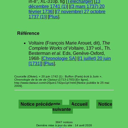
in-8°, XL-310p. fig [
Télécharger
] [
13
décembre 1741 (1)
] [
(3 mars 1737) 20
février 1736
] [
(7 novembre) 27 octobre
1737 (1)
] [
Plus
].
Référence
Voltaire (François Marie Arouet, dit),
The
Complete Works of Voltaire
, 13? vol., Th.
Besterman
et al.
Eds, Genève-Oxford,
1968- [
Chronologie SA
] [
(1 juillet) 20 juin
[1731]
] [
Plus
].
Courcelle (Olivier), « 20 juin 1742 (1) : Buffon (Paris) écrit à Jurin »,
Chronologie de la vie de Clairaut (1713-1765)
[En ligne],
http://www.clairaut.com/n20juin1742po1pf.html [Notice publiée le 25 mai
2009].
Notice précédente
Accueil
Notice
suivante
3847 notices
Dernière mise à jour du site : 14 avril 2026