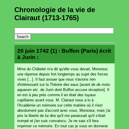
Chronologie de la vie de
Clairaut (1713-1765)
20 juin 1742 (1) : Buffon (Paris) écrit
à Jurin :
Mme du Châtelet m'a dit qu'elle vous devait, Monsieur,
une réponse depuis fort longtemps au sujet des forces
vives [...]. Il faut avouer que nous n'avions rien
d'intéressant sur la Théorie des eaux [avant de
de motu
aquarum etc.
de Jurin dont Buffon accuse réception]. Il
en est à peu près comme il en était des tuyaux
capillaires avant vous. M. Clairaut nous a lu à
l'Académie un mémoire sur cette matière où il n'est
absolument pas d'accord avec vous, Monsieur, mais j'ai
pris la liberté de lui dire qu'il me paraissait qu'il s'était
trompé et j'en suis convaincu. Je ne sais s'il fera
imprimer ce mémoire. En tout cas je vous en donnerai