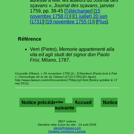
adressé à MM. les auteurs du
Journal des
sçavans
»,
Journal des sçavans
, janvier
1759, pp. 38-45 [
Télécharger
] [
15
novembre 1758 (1)
] [
(1 juillet) 20 juin
[1731]
] [
19 novembre 1755 (1)
] [
Plus
].
Référence
Verri (Pietro),
Memorie appartenenti alla
vita ed agli studi del signor don Paolo
Frisi
, Milano, 1787.
Courcelle (Olivier), « 20 novembre 1758 (1) : D'Alembert (Paris) écrit à Frisi
»,
Chronologie de la vie de Clairaut (1713-1765)
[En ligne],
http://www.clairaut.com/n20novembre1758po1pf.html [Notice publiée le 17
mai 2011].
Notice précédente
Accueil
Notice
suivante
3847 notices
Dernière mise à jour du site : 14 avril 2026
alexis@clairaut.com
Creative Commons License