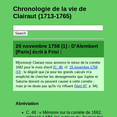
Chronologie de la vie de
Clairaut (1713-1765)
20 novembre 1758 (1) : D'Alembert
(Paris) écrit à Frisi :
M[onsieu]r Clairaut nous annonce le retour de la comète
1682 pour le mois d'avril [
C. 48
, cf.
15 novembre 1758
(1)
] ; le dégoût que j'ai pour les grands calculs m'a
empêché de chercher les derangements que Jupiter et
Saturne doivent ou peuvent causer à cette comète ;
mais je ne doute pas qu'ils n'y influent (
Verri 87
, p. 84).
Abréviation
C. 48 : « Mémoire sur la comète de 1682,