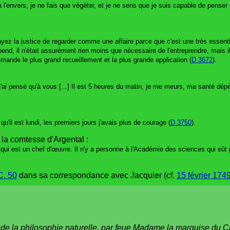
e à l'envers, je ne fais que végéter, et je ne sens que je suis capable de penser
 ayez la justice de regarder comme une affaire parce que c'est une très essenti
 il n'était assurément rien moins que nécessaire de l'entreprendre, mais il e
demande le plus grand recueillement et la plus grande application (
D 3672
).
e n'ai pensé qu'à vous [...] Il est 5 heures du matin, je me meurs, ma santé d
u'il est lundi, les premiers jours j'avais plus de courage (
D 3750
).
à la comtesse d'Argental :
i est un chef d'œuvre. Il n'y a personne à l'Académie des sciences qui eût p
C. 50
dans sa correspondance avec Jacquier (cf.
15 février 1749
de la philosophie naturelle, par feue Madame la marquise du C