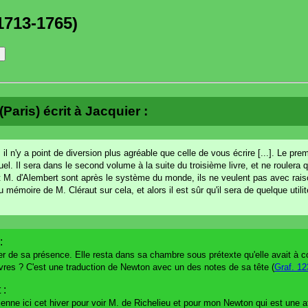
1713-1765)
(Paris) écrit à Jacquier :
 il n'y a point de diversion plus agréable que celle de vous écrire [...]. Le prem
el. Il sera dans le second volume à la suite du troisième livre, et ne rouler
t et M. d'Alembert sont après le système du monde, ils ne veulent pas avec rais
mémoire de M. Cléraut sur cela, et alors il est sûr qu'il sera de quelque util
:
r de sa présence. Elle resta dans sa chambre sous prétexte qu'elle avait à c
ivres ? C'est une traduction de Newton avec un des notes de sa tête (
Graf. 12
 :
vienne ici cet hiver pour voir M. de Richelieu et pour mon Newton qui est une af