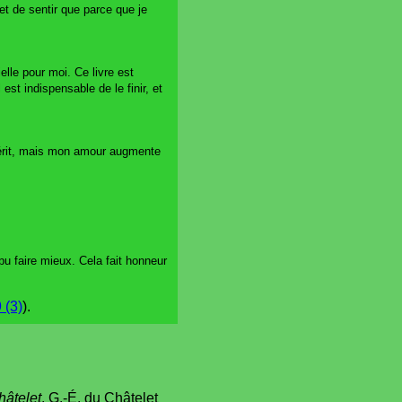
 et de sentir que parce que je
elle pour moi. Ce livre est
st indispensable de le finir, et
épérit, mais mon amour augmente
u faire mieux. Cela fait honneur
 (3)
).
hâtelet
, G.-É. du Châtelet