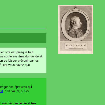
ier livre est presque tout
a que sur le système du monde et
on se laisser prévenir par les
ité, car vous savez que
orriger des épreuves qui
33
, n10, vol. 9, p. 62).
faire très précieuse et très