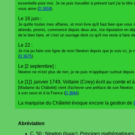
essentielle pour moi. Je ne puis travailler à présent tant j'ai la têt
vous aime (
D 3659
).
Le 16 juin :
Je quitte toutes mes affaires, et mon livre qu'il faut bien que vous
attendu, promis, commencé depuis deux ans, ma réputation en dépend,
de le bien faire, et c'est un ouvrage dont ce qu'il me reste à faire 
Le 22 :
Je n'ai pu faire une ligne de mon Newton depuis que je suis ici, j
(
D 3675
).
Le [2 septembre] :
Newton ne m'est plus de rien, je ne puis m'appliquer surtout depuis q
Le [1]1 janvier 1749, Voltaire (Cirey) écrit au comte et 
[Madame du Châtelet] vient d'achever une préface de son Newton, qu
à son sexe et à la France (
D 3844
).
La marquise du Châtelet évoque encore la gestion de
Abréviation
C. 50 : Newton (Isaac),
Principes mathématiques 