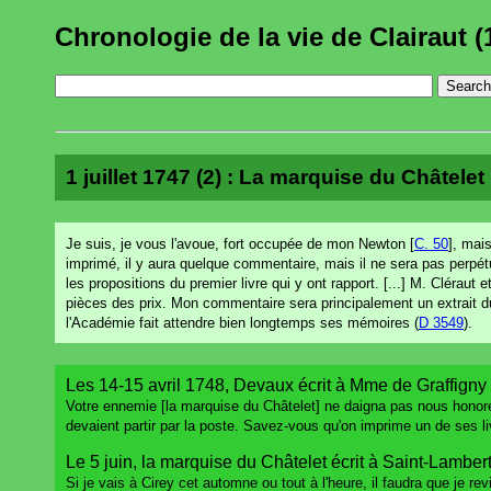
Chronologie de la vie de Clairaut (
1 juillet 1747 (2) : La marquise du Châtelet 
Je suis, je vous l'avoue, fort occupée de mon Newton [
C. 50
], mais
imprimé, il y aura quelque commentaire, mais il ne sera pas perpétu
les propositions du premier livre qui y ont rapport. [...] M. Clérau
pièces des prix. Mon commentaire sera principalement un extrait du 
l'Académie fait attendre bien longtemps ses mémoires (
D 3549
).
Les 14-15 avril 1748, Devaux écrit à Mme de Graffigny 
Votre ennemie [la marquise du Châtelet] ne daigna pas nous honore
devaient partir par la poste. Savez-vous qu'on imprime un de ses l
Le 5 juin, la marquise du Châtelet écrit à Saint-Lambert
Si je vais à Cirey cet automne ou tout à l'heure, il faudra que je re