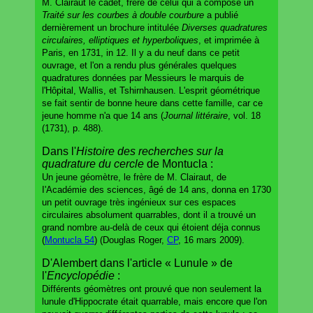
M. Clairaut le cadet, frère de celui qui a composé un
Traité sur les courbes à double courbure
a publié
dernièrement un brochure intitulée
Diverses quadratures
circulaires, elliptiques et hyperboliques
, et imprimée à
Paris, en 1731, in 12. Il y a du neuf dans ce petit
ouvrage, et l'on a rendu plus générales quelques
quadratures données par Messieurs le marquis de
l'Hôpital, Wallis, et Tshirnhausen. L'esprit géométrique
se fait sentir de bonne heure dans cette famille, car ce
jeune homme n'a que 14 ans (
Journal littéraire
, vol. 18
(1731), p. 488).
Dans l'
Histoire des recherches sur la
quadrature du cercle
de Montucla :
Un jeune géomètre, le frère de M. Clairaut, de
I'Académie des sciences, âgé de 14 ans, donna en 1730
un petit ouvrage très ingénieux sur ces espaces
circulaires absolument quarrables, dont il a trouvé un
grand nombre au-delà de ceux qui étoient déja connus
(
Montucla 54
) (Douglas Roger,
CP
, 16 mars 2009).
D'Alembert dans l'article « Lunule » de
l'
Encyclopédie
:
Différents géomètres ont prouvé que non seulement la
lunule d'Hippocrate était quarrable, mais encore que l'on