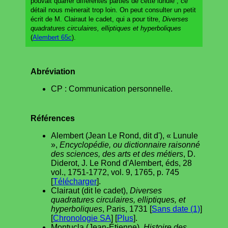
pouvait quarrer différentes parties de cette lunule ; ce
détail nous mènerait trop loin. On peut consulter un petit
écrit de M. Clairaut le cadet, qui a pour titre,
Diverses
quadratures circulaires, elliptiques et hyperboliques
(
Alembert 65c
).
Abréviation
CP : Communication personnelle.
Références
Alembert (Jean Le Rond, dit d'), « Lunule
»,
Encyclopédie, ou dictionnaire raisonné
des sciences, des arts et des métiers
, D.
Diderot, J. Le Rond d'Alembert, éds, 28
vol., 1751-1772, vol. 9, 1765, p. 745
[
Télécharger
].
Clairaut (dit le cadet),
Diverses
quadratures circulaires, elliptiques, et
hyperboliques
, Paris, 1731 [
Sans date (1)
]
[
Chronologie SA
] [
Plus
].
Montucla (Jean-Étienne),
Histoire des