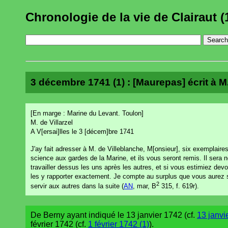
Chronologie de la vie de Clairaut (
3 décembre 1741 (1) : [Maurepas] écrit à M. 
[En marge : Marine du Levant. Toulon]
M. de Villarzel
A V[ersai]lles le 3 [décem]bre 1741
J'ay fait adresser à M. de Villeblanche, M[onsieur], six exemplair
science aux gardes de la Marine, et ils vous seront remis. Il sera
travailler dessus les uns après les autres, et si vous estimiez devoi
les y rapporter exactement. Je compte au surplus que vous aurez soi
2
servir aux autres dans la suite (
AN
, mar, B
315, f. 619r).
De Berny ayant indiqué le 13 janvier 1742 (cf.
13 janvi
février 1742 (cf.
1 février 1742 (1)
).