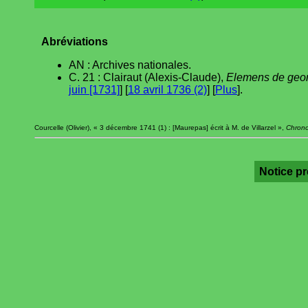
Abréviations
AN : Archives nationales.
C. 21 : Clairaut (Alexis-Claude),
Elemens de geo
juin [1731]
] [
18 avril 1736 (2)
] [
Plus
].
Courcelle (Olivier), « 3 décembre 1741 (1) : [Maurepas] écrit à M. de Villarzel »,
Chrono
Notice p