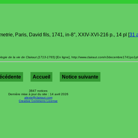
metrie
, Paris, David fils, 1741, in-8°, XXIV-XVI-216 p., 14 pl [
31 
logie de la vie de Clairaut (1713-1765)
[En ligne], http://www.clairaut.com/n3decembre1741po1pf
récédente
Accueil
Notice suivante
3847 notices
Dernière mise à jour du site : 14 avril 2026
alexis@clairaut.com
Creative Commons License