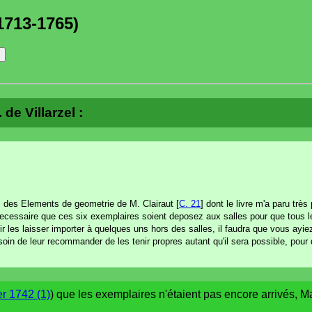
1713-1765)
de Villarzel :
es des Elements de geometrie de M. Clairaut [
C. 21
] dont le livre m'a paru très 
 necessaire que ces six exemplaires soient deposez aux salles pour que tous 
r les laisser importer à quelques uns hors des salles, il faudra que vous ayiez
n de leur recommander de les tenir propres autant qu'il sera possible, pour q
er 1742 (1)
) que les exemplaires n'étaient pas encore arrivés, M