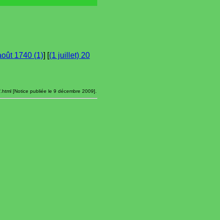
août 1740 (1)
] [
(1 juillet) 20
.html [Notice publiée le 9 décembre 2009].