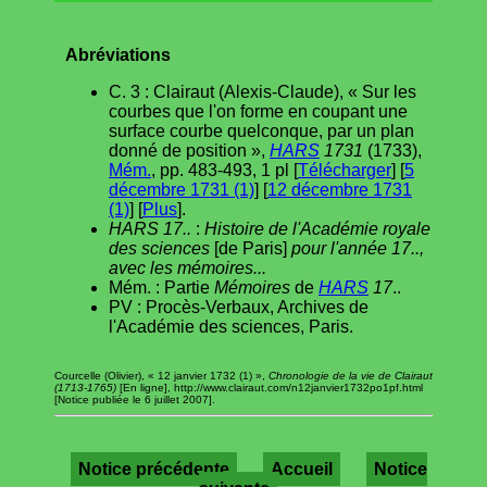
Abréviations
C. 3 : Clairaut (Alexis-Claude), « Sur les
courbes que l'on forme en coupant une
surface courbe quelconque, par un plan
donné de position »,
HARS
1731
(1733),
Mém.
, pp. 483-493, 1 pl [
Télécharger
] [
5
décembre 1731 (1)
] [
12 décembre 1731
(1)
] [
Plus
].
HARS 17..
:
Histoire de l'Académie royale
des sciences
[de Paris]
pour l'année 17..,
avec les mémoires...
Mém. : Partie
Mémoires
de
HARS
17
..
PV : Procès-Verbaux, Archives de
l'Académie des sciences, Paris.
Courcelle (Olivier), « 12 janvier 1732 (1) »,
Chronologie de la vie de Clairaut
(1713-1765)
[En ligne], http://www.clairaut.com/n12janvier1732po1pf.html
[Notice publiée le 6 juillet 2007].
Notice précédente
Accueil
Notice