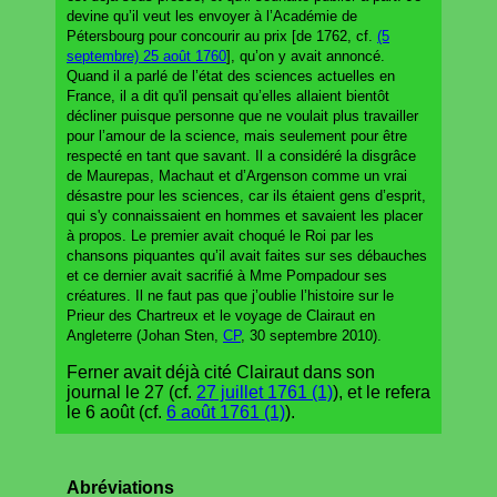
devine qu’il veut les envoyer à l’Académie de
Pétersbourg pour concourir au prix [de 1762, cf.
(5
septembre) 25 août 1760
], qu’on y avait annoncé.
Quand il a parlé de l’état des sciences actuelles en
France, il a dit qu'il pensait qu’elles allaient bientôt
décliner puisque personne que ne voulait plus travailler
pour l’amour de la science, mais seulement pour être
respecté en tant que savant. Il a considéré la disgrâce
de Maurepas, Machaut et d’Argenson comme un vrai
désastre pour les sciences, car ils étaient gens d’esprit,
qui s'y connaissaient en hommes et savaient les placer
à propos. Le premier avait choqué le Roi par les
chansons piquantes qu’il avait faites sur ses débauches
et ce dernier avait sacrifié à Mme Pompadour ses
créatures. Il ne faut pas que j’oublie l’histoire sur le
Prieur des Chartreux et le voyage de Clairaut en
Angleterre (Johan Sten,
CP
, 30 septembre 2010).
Ferner avait déjà cité Clairaut dans son
journal le 27 (cf.
27 juillet 1761 (1)
), et le refera
le 6 août (cf.
6 août 1761 (1)
).
Abréviations