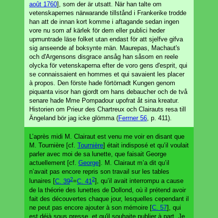
août 1760
], som der är utsatt. När han talte om
vetenskapernes närwarande tillstånd i Frankerike trodde
han att de innan kort komme i aftagande sedan ingen
vore nu som af kärlek för dem eller publici heder
upmuntrade läse folket utan endast för att sjelfve gifva
sig anseende af boksynte män. Maurepas, Machaut's
och d'Argensons disgrace ansåg han såsom en reele
olycka för vetenskaperna efter de voro gens d'esprit, qui
se connaissaient en hommes et qui savaient les placer
à propos. Den förste hade förtörnadt Kungen genom
piquanta visor han gjordt om hans debaucher och de två
senare hade Mme Pompadour upofrat åt sina kreatur.
Historien om Prieur des Chartreux och Clairauts resa till
Ängeland bör jag icke glömma (
Ferrner 56
, p. 411).
L’après midi M. Clairaut est venu me voir en disant que
M. Tournière [cf.
Tournière
] était indisposé et qu’il voulait
parler avec moi de sa lunette, que faisait George
actuellement [cf.
George
]. M. Clairaut m’a dit qu’il
n’avait pas encore repris son travail sur les tables
2
2
lunaires [
C. 39
=
C. 41
], qu’il avait interrompu a cause
de la théorie des lunettes de Dollond, où il prétend avoir
fait des découvertes chaque jour, lesquelles cependant il
ne peut pas encore ajouter à son mémoire [
C. 57
], qui
est déjà sous presse, et qu'il souhaite publier à part. Je