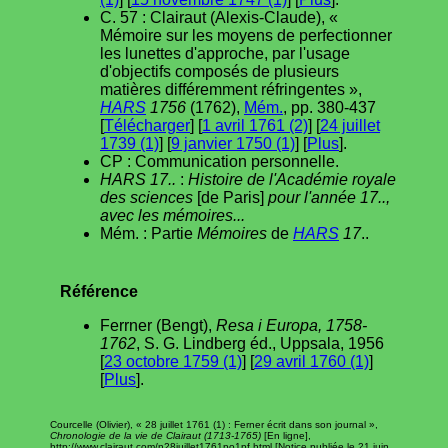
C. 57 : Clairaut (Alexis-Claude), «
Mémoire sur les moyens de perfectionner
les lunettes d'approche, par l'usage
d'objectifs composés de plusieurs
matières différemment réfringentes »,
HARS
1756
(1762),
Mém.
, pp. 380-437
[
Télécharger
] [
1 avril 1761 (2)
] [
24 juillet
1739 (1)
] [
9 janvier 1750 (1)
] [
Plus
].
CP : Communication personnelle.
HARS 17..
:
Histoire de l'Académie royale
des sciences
[de Paris]
pour l'année 17..,
avec les mémoires...
Mém. : Partie
Mémoires
de
HARS
17
..
Référence
Ferrner (Bengt),
Resa i Europa, 1758-
1762
, S. G. Lindberg éd., Uppsala, 1956
[
23 octobre 1759 (1)
] [
29 avril 1760 (1)
]
[
Plus
].
Courcelle (Olivier), « 28 juillet 1761 (1) : Ferner écrit dans son journal »,
Chronologie de la vie de Clairaut (1713-1765)
[En ligne],
http://www.clairaut.com/n28juillet1761po1pf.html [Notice publiée le 21 juin