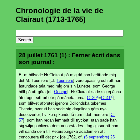
Chronologie de la vie de
Clairaut (1713-1765)
28 juillet 1761 (1) : Ferner écrit dans
son journal :
E. m hälsade Hr Clairaut på mig då han berättade mig
det M. Tournière [cf.
Tournière
] vore opasslig och att han
åstundade tala med mig om sin Lunette, som George
höll på att göra [cf.
George
]. Hr Clairaut sade sig ej ännu
2
2
återtaget sitt arbete på månetaflorna [
C. 39
=
C. 41
],
som blifvet afbrutet igenom Dollondska tubernes
Theorie, hvaruti han sade sig dageligen göra nya
decouverter, hvilke ej kunde få rum i det memoire [
C.
57
], som han redan lemnadt till trycket, utan sade han
sig wilja publicera dem annorstädes. Jag gissar att han
vill sända dem till Petersburgska academien att
concourera till det prix [de 1762, cf.
(5 septembre) 25