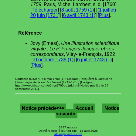
1759
, Paris, Michel Lambert, s. d. [1760]
[
Télécharger
] [
8 août 1759 (1)
] [
(1 juillet)
20 juin [1731]
] [
6 avril 1743 (1)
] [
Plus
].
Référence
Jovy (Ernest),
Une illustration scientifique
vitryate : Le P. François Jacquier et ses
correspondants
, Vitry-le-François, 1922
[
10 octobre 1739 (1)
] [
6 juillet 1743 (1)
]
[
Plus
].
Courcelle (Olivier), « 6 mai 1760 (1) : Clairaut (Paris) écrit à Jacquier »,
Chronologie de la vie de Clairaut (1713-1765)
[En ligne],
http://www.clairaut.com/n6mai1760po1pf.html [Notice publiée le 24
septembre 2011].
Notice précédente
Accueil
Notice
suivante
3847 notices
Dernière mise à jour du site : 14 avril 2026
alexis@clairaut.com