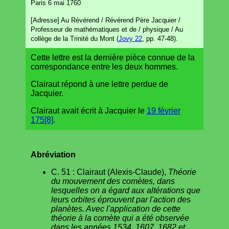
Paris 6 mai 1760
[Adresse] Au Révérend / Révérend Père Jacquier /
Professeur de mathématiques et de / physique / Au
collège de la Trinité du Mont (
Jovy 22
, pp. 47-48).
Cette lettre est la dernière pièce connue de la
correspondance entre les deux hommes.
Clairaut répond à une lettre perdue de
Jacquier.
Clairaut avait écrit à Jacquier le
19 février
175[8]
.
Abréviation
C. 51 : Clairaut (Alexis-Claude),
Théorie
du mouvement des comètes, dans
lesquelles on a égard aux altérations que
leurs orbites éprouvent par l'action des
planètes. Avec l'application de cette
théorie à la comète qui a été observée
dans les années 1534, 1607, 1682 et