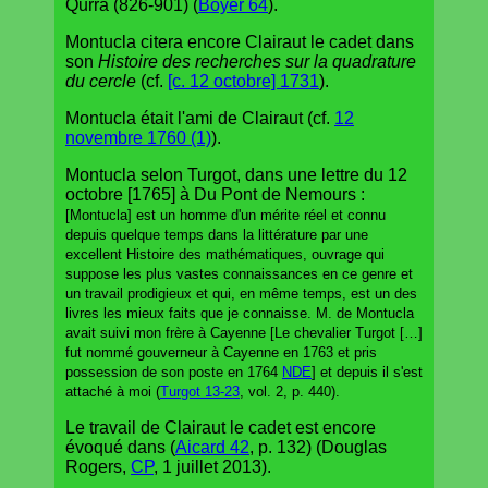
Qurra (826-901) (
Boyer 64
).
Montucla citera encore Clairaut le cadet dans
son
Histoire des recherches sur la quadrature
du cercle
(cf.
[c. 12 octobre] 1731
).
Montucla était l'ami de Clairaut (cf.
12
novembre 1760 (1)
).
Montucla selon Turgot, dans une lettre du 12
octobre [1765] à Du Pont de Nemours :
[Montucla] est un homme d'un mérite réel et connu
depuis quelque temps dans la littérature par une
excellent Histoire des mathématiques, ouvrage qui
suppose les plus vastes connaissances en ce genre et
un travail prodigieux et qui, en même temps, est un des
livres les mieux faits que je connaisse. M. de Montucla
avait suivi mon frère à Cayenne [Le chevalier Turgot […]
fut nommé gouverneur à Cayenne en 1763 et pris
possession de son poste en 1764
NDE
] et depuis il s'est
attaché à moi (
Turgot 13-23
, vol. 2, p. 440).
Le travail de Clairaut le cadet est encore
évoqué dans (
Aicard 42
, p. 132) (Douglas
Rogers,
CP
, 1 juillet 2013).