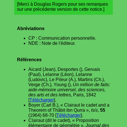
[Merci à Douglas Rogers pour ses remarques
sur une précédente version de cette notice.]
Abréviations
CP : Communication personnelle.
NDE : Note de l'éditeur.
Références
Aicard (Jean), Desportes (), Gervais
(Paul), Lelanne (Léon), Lelanne
(Ludovic), Le Pileur (A.), Martins (Ch.),
Verge (Ch.), Young (),
Un million de faits:
aide-mémoire universel, des sciences,
des arts et des lettres
, Paris, 1842
[
Télécharger
].
Boyer (Carl B.), « Clairaut le cadet and a
Theorem of Thâbit ibn Qurra »,
Isis
,
55
(1964) 68-70 [
Télécharger
].
Clairaut (dit le cadet), « Proposition
élémentaire de géométrie »,
Journal des