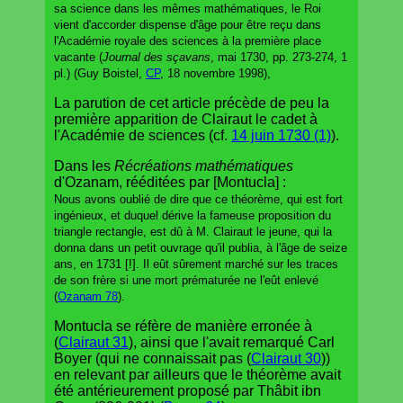
sa science dans les mêmes mathématiques, le Roi
vient d'accorder dispense d'âge pour être reçu dans
l'Académie royale des sciences à la première place
vacante (
Journal des sçavans
, mai 1730, pp. 273-274, 1
pl.) (Guy Boistel,
CP
, 18 novembre 1998),
La parution de cet article précède de peu la
première apparition de Clairaut le cadet à
l'Académie de sciences (cf.
14 juin 1730 (1)
).
Dans les
Récréations mathématiques
d'Ozanam, rééditées par [Montucla] :
Nous avons oublié de dire que ce théorème, qui est fort
ingénieux, et duquel dérive la fameuse proposition du
triangle rectangle, est dû à M. Clairaut le jeune, qui la
donna dans un petit ouvrage qu'il publia, à l'âge de seize
ans, en 1731 [!]. Il eût sûrement marché sur les traces
de son frère si une mort prématurée ne l'eût enlevé
(
Ozanam 78
).
Montucla se réfère de manière erronée à
(
Clairaut 31
), ainsi que l'avait remarqué Carl
Boyer (qui ne connaissait pas (
Clairaut 30
))
en relevant par ailleurs que le théorème avait
été antérieurement proposé par Thâbit ibn