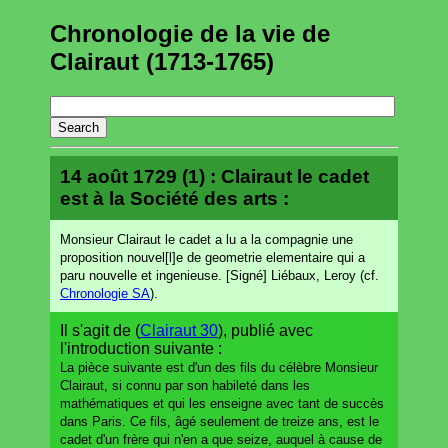
Chronologie de la vie de
Clairaut (1713-1765)
14 août 1729 (1) : Clairaut le cadet
est à la Société des arts :
Monsieur Clairaut le cadet a lu a la compagnie une
proposition nouvel[l]e de geometrie elementaire qui a
paru nouvelle et ingenieuse. [Signé] Liébaux, Leroy (cf.
Chronologie SA
).
Il s'agit de (
Clairaut 30
), publié avec
l'introduction suivante :
La pièce suivante est d'un des fils du célèbre Monsieur
Clairaut, si connu par son habileté dans les
mathématiques et qui les enseigne avec tant de succès
dans Paris. Ce fils, âgé seulement de treize ans, est le
cadet d'un frère qui n'en a que seize, auquel à cause de