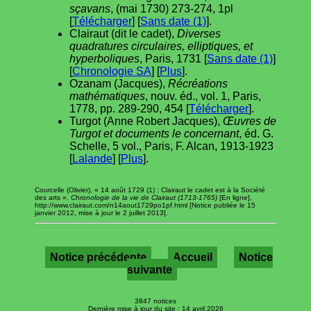
sçavans
, (mai 1730) 273-274, 1pl
[
Télécharger
] [
Sans date (1)
].
Clairaut (dit le cadet),
Diverses
quadratures circulaires, elliptiques, et
hyperboliques
, Paris, 1731 [
Sans date (1)
]
[
Chronologie SA
] [
Plus
].
Ozanam (Jacques),
Récréations
mathématiques
, nouv. éd., vol. 1, Paris,
1778, pp. 289-290, 454 [
Télécharger
].
Turgot (Anne Robert Jacques),
Œuvres de
Turgot et documents le concernant
, éd. G.
Schelle, 5 vol., Paris, F. Alcan, 1913-1923
[
Lalande
] [
Plus
].
Courcelle (Olivier), « 14 août 1729 (1) : Clairaut le cadet est à la Société
des arts »,
Chronologie de la vie de Clairaut (1713-1765)
[En ligne],
http://www.clairaut.com/n14aout1729po1pf.html [Notice publiée le 15
janvier 2012, mise à jour le 2 juillet 2013].
Notice précédente
Accueil
Notice
suivante
3847 notices
Dernière mise à jour du site : 14 avril 2026