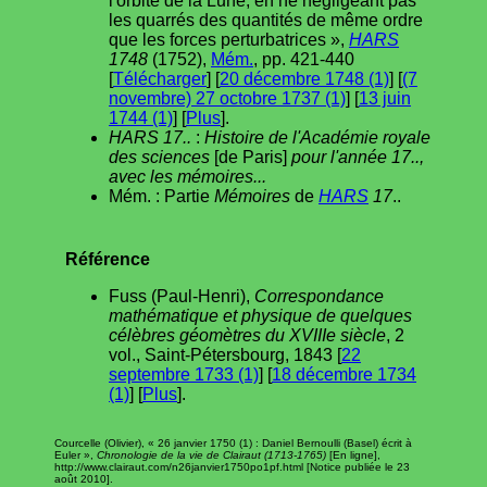
l'orbite de la Lune, en ne négligeant pas
les quarrés des quantités de même ordre
que les forces perturbatrices »,
HARS
1748
(1752),
Mém.
, pp. 421-440
[
Télécharger
] [
20 décembre 1748 (1)
] [
(7
novembre) 27 octobre 1737 (1)
] [
13 juin
1744 (1)
] [
Plus
].
HARS 17..
:
Histoire de l'Académie royale
des sciences
[de Paris]
pour l'année 17..,
avec les mémoires...
Mém. : Partie
Mémoires
de
HARS
17
..
Référence
Fuss (Paul-Henri),
Correspondance
mathématique et physique de quelques
célèbres géomètres du XVIIIe siècle
, 2
vol., Saint-Pétersbourg, 1843 [
22
septembre 1733 (1)
] [
18 décembre 1734
(1)
] [
Plus
].
Courcelle (Olivier), « 26 janvier 1750 (1) : Daniel Bernoulli (Basel) écrit à
Euler »,
Chronologie de la vie de Clairaut (1713-1765)
[En ligne],
http://www.clairaut.com/n26janvier1750po1pf.html [Notice publiée le 23
août 2010].