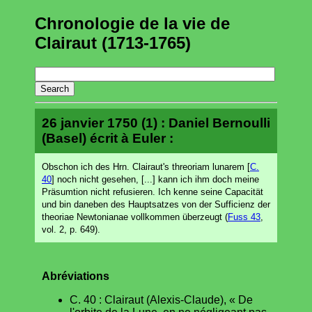
Chronologie de la vie de
Clairaut (1713-1765)
26 janvier 1750 (1) : Daniel Bernoulli
(Basel) écrit à Euler :
Obschon ich des Hrn. Clairaut's threoriam lunarem [
C.
40
] noch nicht gesehen, [...] kann ich ihm doch meine
Präsumtion nicht refusieren. Ich kenne seine Capacität
und bin daneben des Hauptsatzes von der Sufficienz der
theoriae Newtonianae vollkommen überzeugt (
Fuss 43
,
vol. 2, p. 649).
Abréviations
C. 40 : Clairaut (Alexis-Claude), « De