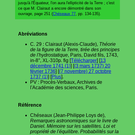
jusqu'à l'Équateur, l'on aura l'ellipticité de la Terre ; c'est
ce que M. Clairaut a encore démontré dans son
ouvrage, page 251 (
Chéseaux 77
, pp. 134-135).
Abréviations
C. 29 : Clairaut (Alexis-Claude),
Théorie
de la figure de la Terre, tirée des principes
de l'hydrostatique
, Paris, David fils, 1743,
in-8°, XL-310p. fig [
Télécharger
] [
13
décembre 1741 (1)
] [
(3 mars 1737) 20
février 1736
] [
(7 novembre) 27 octobre
1737 (1)
] [
Plus
].
PV : Procès-Verbaux, Archives de
l'Académie des sciences, Paris.
Référence
Chéseaux (Jean-Philippe Loys de),
Remarques astronomiques sur le livre de
Daniel. Mémoire sur les satellites. Loi et
propriété de l'équilibre. Probabilités sur la