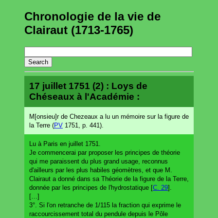
Chronologie de la vie de
Clairaut (1713-1765)
17 juillet 1751 (2) : Loys de
Chéseaux à l'Académie :
M[onsieu]r de Chezeaux a lu un mémoire sur la figure de
la Terre (
PV
1751, p. 441).
Lu à Paris en juillet 1751.
Je commencerai par proposer les principes de théorie
qui me paraissent du plus grand usage, reconnus
d'ailleurs par les plus habiles géomètres, et que M.
Clairaut a donné dans sa Théorie de la figure de la Terre,
donnée par les principes de l'hydrostatique [
C. 29
].
[…]
3°. Si l'on retranche de 1/115 la fraction qui exprime le
raccourcissement total du pendule depuis le Pôle