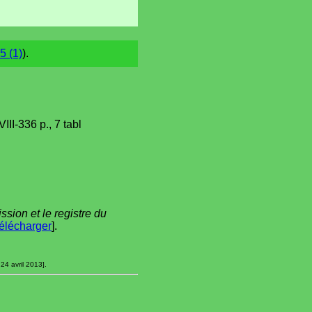
5 (1)
).
III-336 p., 7 tabl
sion et le registre du
élécharger
].
24 avril 2013].