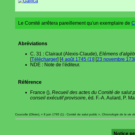
Le Comité arrêtera pareillement qu'un exemplaire de
C
Abréviations
C. 31 : Clairaut (Alexis-Claude),
Elémens d'algèb
[
Télécharger
] [
4 août 1745 (1)
] [
23 novembre 1738
NDE : Note de l'éditeur.
Référence
France (),
Recueil des actes du Comité de salut pu
conseil exécutif provisoire
, éd. F.-A. Aulard, P. M
Courcelle (Olivier), « 8 juin 1795 (1) : Comité de salut public »,
Chronologie de la vie d
Notice p