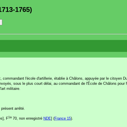
1713-1765)
 commandant l'école d'artillerie, établie à Châlons, appuyée par le citoyen Du
nvoyés, sous le plus court délai, au commandant de l'École de Châlons pour fai
art militaire.
 présent arrêté.
1a
es], F
70, non enregistré
NDE
] (
France 15
).