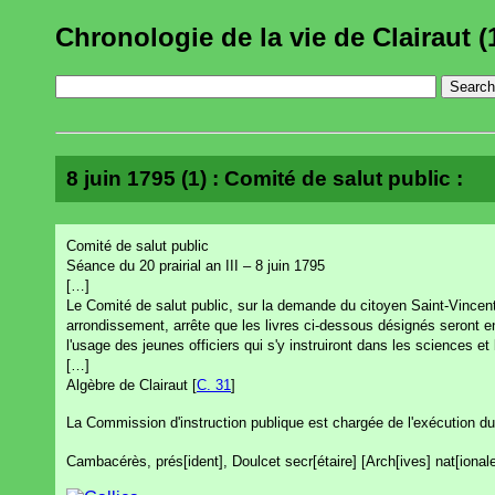
Chronologie de la vie de Clairaut (
8 juin 1795 (1) : Comité de salut public :
Comité de salut public
Séance du 20 prairial an III – 8 juin 1795
[…]
Le Comité de salut public, sur la demande du citoyen Saint-Vincent,
arrondissement, arrête que les livres ci-dessous désignés seront e
l'usage des jeunes officiers qui s'y instruiront dans les sciences et l'
[…]
Algèbre de Clairaut [
C. 31
]
La Commission d'instruction publique est chargée de l'exécution du
Cambacérès, prés[ident], Doulcet secr[étaire] [Arch[ives] nat[ional