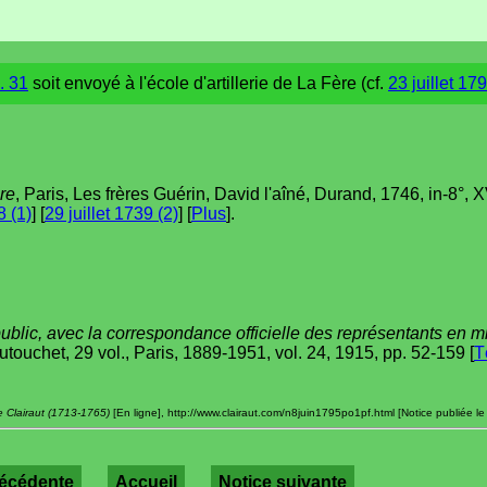
. 31
soit envoyé à l'école d'artillerie de La Fère (cf.
23 juillet 179
re
, Paris, Les frères Guérin, David l'aîné, Durand, 1746, in-8°, XV
 (1)
] [
29 juillet 1739 (2)
] [
Plus
].
blic, avec la correspondance officielle des représentants en mis
autouchet, 29 vol., Paris, 1889-1951, vol. 24, 1915, pp. 52-159 [
T
e Clairaut (1713-1765)
[En ligne], http://www.clairaut.com/n8juin1795po1pf.html [Notice publiée le 
récédente
Accueil
Notice suivante