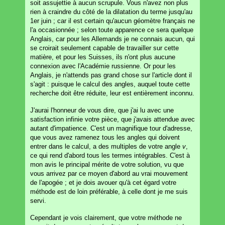
soit assujettie à aucun scrupule. Vous n'avez non plus
rien à craindre du côté de la dilatation du terme jusqu'au
1er juin ; car il est certain qu'aucun géomètre français ne
l'a occasionnée ; selon toute apparence ce sera quelque
Anglais, car pour les Allemands je ne connais aucun, qui
se croirait seulement capable de travailler sur cette
matière, et pour les Suisses, ils n'ont plus aucune
connexion avec l'Académie russienne. Or pour les
Anglais, je n'attends pas grand chose sur l'article dont il
s'agit : puisque le calcul des angles, auquel toute cette
recherche doit être réduite, leur est entièrement inconnu.
J'aurai l'honneur de vous dire, que j'ai lu avec une
satisfaction infinie votre pièce, que j'avais attendue avec
autant d'impatience. C'est un magnifique tour d'adresse,
que vous avez ramenez tous les angles qui doivent
entrer dans le calcul, a des multiples de votre angle
v
,
ce qui rend d'abord tous les termes intégrables. C'est à
mon avis le principal mérite de votre solution, vu que
vous arrivez par ce moyen d'abord au vrai mouvement
de l'apogée ; et je dois avouer qu'à cet égard votre
méthode est de loin préférable, à celle dont je me suis
servi.
Cependant je vois clairement, que votre méthode ne