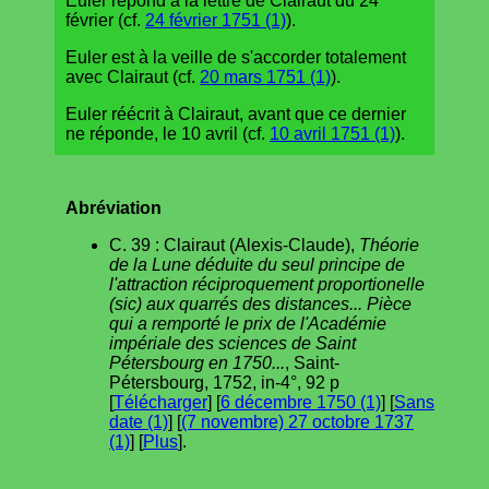
Euler répond à la lettre de Clairaut du 24
février (cf.
24 février 1751 (1)
).
Euler est à la veille de s'accorder totalement
avec Clairaut (cf.
20 mars 1751 (1)
).
Euler réécrit à Clairaut, avant que ce dernier
ne réponde, le 10 avril (cf.
10 avril 1751 (1)
).
Abréviation
C. 39 : Clairaut (Alexis-Claude),
Théorie
de la Lune déduite du seul principe de
l'attraction réciproquement proportionelle
(sic) aux quarrés des distances... Pièce
qui a remporté le prix de l'Académie
impériale des sciences de Saint
Pétersbourg en 1750...
, Saint-
Pétersbourg, 1752, in-4°, 92 p
[
Télécharger
] [
6 décembre 1750 (1)
] [
Sans
date (1)
] [
(7 novembre) 27 octobre 1737
(1)
] [
Plus
].