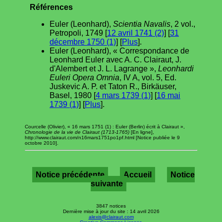
Références
Euler (Leonhard),
Scientia Navalis
, 2 vol.,
Petropoli, 1749 [
12 avril 1741 (2)
] [
31
décembre 1750 (1)
] [
Plus
].
Euler (Leonhard), « Correspondance de
Leonhard Euler avec A. C. Clairaut, J.
d'Alembert et J. L. Lagrange »,
Leonhardi
Euleri Opera Omnia
, IV A, vol. 5, Ed.
Juskevic A. P. et Taton R., Birkäuser,
Basel, 1980 [
4 mars 1739 (1)
] [
16 mai
1739 (1)
] [
Plus
].
Courcelle (Olivier), « 16 mars 1751 (1) : Euler (Berlin) écrit à Clairaut »,
Chronologie de la vie de Clairaut (1713-1765)
[En ligne],
http://www.clairaut.com/n16mars1751po1pf.html [Notice publiée le 9
octobre 2010].
Notice précédente
Accueil
Notice
suivante
3847 notices
Dernière mise à jour du site : 14 avril 2026
alexis@clairaut.com