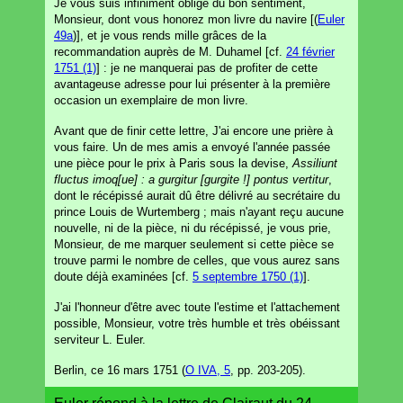
Je vous suis infiniment obligé du bon sentiment,
Monsieur, dont vous honorez mon livre du navire [(
Euler
49a
)], et je vous rends mille grâces de la
recommandation auprès de M. Duhamel [cf.
24 février
1751 (1)
] : je ne manquerai pas de profiter de cette
avantageuse adresse pour lui présenter à la première
occasion un exemplaire de mon livre.
Avant que de finir cette lettre, J'ai encore une prière à
vous faire. Un de mes amis a envoyé l'année passée
une pièce pour le prix à Paris sous la devise,
Assiliunt
fluctus imoq[ue] : a gurgitur [gurgite !] pontus vertitur
,
dont le récépissé aurait dû être délivré au secrétaire du
prince Louis de Wurtemberg ; mais n'ayant reçu aucune
nouvelle, ni de la pièce, ni du récépissé, je vous prie,
Monsieur, de me marquer seulement si cette pièce se
trouve parmi le nombre de celles, que vous aurez sans
doute déjà examinées [cf.
5 septembre 1750 (1)
].
J'ai l'honneur d'être avec toute l'estime et l'attachement
possible, Monsieur, votre très humble et très obéissant
serviteur L. Euler.
Berlin, ce 16 mars 1751 (
O IVA, 5
, pp. 203-205).