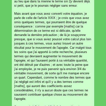
au lieu que dans la mienne le terme sin 2
y
devient déjà
si petit, que je le pourrais négliger sans erreur.
Mais avant que vous avez converti votre équation, je
parle de celle de l'article XXIX ; je crois que vous avez
omis quelques termes, qui pourraient être de quelque
conséquence : comme par exemple [maths] car la
détermination de ce terme est si délicate, qu'elle
demande la dernière précaution ; de là je soupçonne
presque, que si vous aviez poussé votre calcul plus loin
jusques à ces termes, vous auriez trouvé un autre
résultat pour le mouvement de l'apogée. Car malgré tous
les soins que j'ai apporté à cette recherche, plusieurs
termes qui devraient augmenter le mouvement de
l'apogée, et qui l'auraient porté à sa véritable quantité,
ont été détruit par d'autres ; et avec toute la peine que
j'ai employée, je ne puis parvenir qu'a environ 3/4 du
véritable mouvement, de sorte qu'il me manque encore
un quart. Cependant, comme le nombre des termes que
j'ai négligé est infini et qu'il y a des termes comme
[maths], qui auront des coefficients assez
considérables, il n'y a aucun doute que ces termes ne
sauraient contribuer quelque chose au mouvement de
l'apogée.