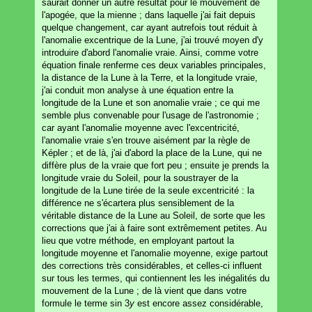
saurait donner un autre résultat pour le mouvement de
l'apogée, que la mienne ; dans laquelle j'ai fait depuis
quelque changement, car ayant autrefois tout réduit à
l'anomalie excentrique de la Lune, j'ai trouvé moyen d'y
introduire d'abord l'anomalie vraie. Ainsi, comme votre
équation finale renferme ces deux variables principales,
la distance de la Lune à la Terre, et la longitude vraie,
j'ai conduit mon analyse à une équation entre la
longitude de la Lune et son anomalie vraie ; ce qui me
semble plus convenable pour l'usage de l'astronomie ;
car ayant l'anomalie moyenne avec l'excentricité,
l'anomalie vraie s'en trouve aisément par la règle de
Képler ; et de là, j'ai d'abord la place de la Lune, qui ne
diffère plus de la vraie que fort peu ; ensuite je prends la
longitude vraie du Soleil, pour la soustrayer de la
longitude de la Lune tirée de la seule excentricité : la
différence ne s'écartera plus sensiblement de la
véritable distance de la Lune au Soleil, de sorte que les
corrections que j'ai à faire sont extrêmement petites. Au
lieu que votre méthode, en employant partout la
longitude moyenne et l'anomalie moyenne, exige partout
des corrections très considérables, et celles-ci influent
sur tous les termes, qui contiennent les les inégalités du
mouvement de la Lune ; de là vient que dans votre
formule le terme sin 3
y
est encore assez considérable,