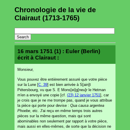
Chronologie de la vie de
Clairaut (1713-1765)
16 mars 1751 (1) : Euler (Berlin)
écrit à Clairaut :
Monsieur,
Vous pouvez être entièrement assuré que votre pièce
sur la Lune [
C. 39
] est bien arrivée à S[ain]t
Pétersbourg, vu que S. E Mons[ei]g[neu]r le Hetman
m'en a envoyé une copie [cf.
(23) 12 janvier 1751
], car
je crois que je ne me trompe pas, quand je vous attribue
la pièce qui porte pour devise :
Qua causa argentea
Phoebe
, etc. J'ai reçu en même temps trois autres
pièces sur la même question, mais qui sont
abominables non seulement par rapport à votre pièce,
mais aussi en elles-mêmes, de sorte que la décision ne