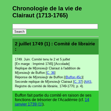
Chronologie de la vie de
Clairaut (1713-1765)
2 juillet 1749 (1) : Comité de librairie
:
1749. Juin. Comité tenu le 2 et 5 juillet
[En marge : Imprimé 1745] [Accolade]
Replique de M[onsieu]r Clairaut à l'addition de
M[onsieu]r de Buffon [
C. 36
]
Réponse de M[onsieu]r de Buffon [(
Buffon 45c
)]
Seconde replique de M[onsieu]r Clairaut [
C. 37
] (
AAS
,
Registre du comité de librairie, 1749-1770, p. 4).
Buffon fait partie du comité en raison de ses
fonctions de trésorier de l'Académie (cf.
14
janvier 1739 (1)
).