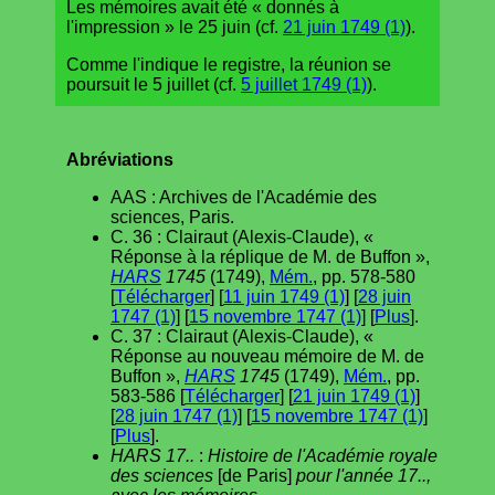
Les mémoires avait été « donnés à
l'impression » le 25 juin (cf.
21 juin 1749 (1)
).
Comme l'indique le registre, la réunion se
poursuit le 5 juillet (cf.
5 juillet 1749 (1)
).
Abréviations
AAS : Archives de l'Académie des
sciences, Paris.
C. 36 : Clairaut (Alexis-Claude), «
Réponse à la réplique de M. de Buffon »,
HARS
1745
(1749),
Mém.
, pp. 578-580
[
Télécharger
] [
11 juin 1749 (1)
] [
28 juin
1747 (1)
] [
15 novembre 1747 (1)
] [
Plus
].
C. 37 : Clairaut (Alexis-Claude), «
Réponse au nouveau mémoire de M. de
Buffon »,
HARS
1745
(1749),
Mém.
, pp.
583-586 [
Télécharger
] [
21 juin 1749 (1)
]
[
28 juin 1747 (1)
] [
15 novembre 1747 (1)
]
[
Plus
].
HARS 17..
:
Histoire de l'Académie royale
des sciences
[de Paris]
pour l'année 17..,