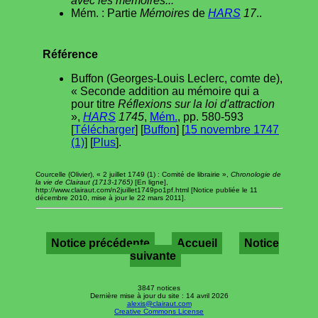
avec les mémoires...
Mém. : Partie
Mémoires
de
HARS
17
..
Référence
Buffon (Georges-Louis Leclerc, comte de),
« Seconde addition au mémoire qui a
pour titre
Réflexions sur la loi d'attraction
»,
HARS
1745
,
Mém.
, pp. 580-593
[
Télécharger
] [
Buffon
] [
15 novembre 1747
(1)
] [
Plus
].
Courcelle (Olivier), « 2 juillet 1749 (1) : Comité de librairie »,
Chronologie de
la vie de Clairaut (1713-1765)
[En ligne],
http://www.clairaut.com/n2juillet1749po1pf.html [Notice publiée le 11
décembre 2010, mise à jour le 22 mars 2011].
Notice précédente
Accueil
Notice
suivante
3847 notices
Dernière mise à jour du site : 14 avril 2026
alexis@clairaut.com
Creative Commons License