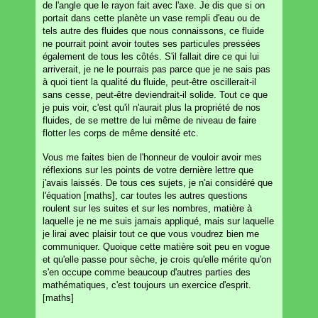
de l'angle que le rayon fait avec l'axe. Je dis que si on
portait dans cette planète un vase rempli d'eau ou de
tels autre des fluides que nous connaissons, ce fluide
ne pourrait point avoir toutes ses particules pressées
également de tous les côtés. S'il fallait dire ce qui lui
arriverait, je ne le pourrais pas parce que je ne sais pas
à quoi tient la qualité du fluide, peut-être oscillerait-il
sans cesse, peut-être deviendrait-il solide. Tout ce que
je puis voir, c'est qu'il n'aurait plus la propriété de nos
fluides, de se mettre de lui même de niveau de faire
flotter les corps de même densité etc.
Vous me faites bien de l'honneur de vouloir avoir mes
réflexions sur les points de votre dernière lettre que
j'avais laissés. De tous ces sujets, je n'ai considéré que
l'équation [maths], car toutes les autres questions
roulent sur les suites et sur les nombres, matière à
laquelle je ne me suis jamais appliqué, mais sur laquelle
je lirai avec plaisir tout ce que vous voudrez bien me
communiquer. Quoique cette matière soit peu en vogue
et qu'elle passe pour sèche, je crois qu'elle mérite qu'on
s'en occupe comme beaucoup d'autres parties des
mathématiques, c'est toujours un exercice d'esprit.
[maths]