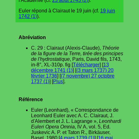
l'Académie (cf.
23 août 1743 (2)
).
Euler répond à Clairaut le 19 juin (cf.
19 juin
1742 (1)
).
Abréviation
C. 29 : Clairaut (Alexis-Claude),
Théorie
de la figure de la Terre, tirée des principes
de l'hydrostatique
, Paris, David fils, 1743,
in-8°, XL-310p. fig [
Télécharger
] [
13
décembre 1741 (1)
] [
(3 mars 1737) 20
février 1736
] [
(7 novembre) 27 octobre
1737 (1)
] [
Plus
].
Référence
Euler (Leonhard), « Correspondance de
Leonhard Euler avec A. C. Clairaut, J.
d'Alembert et J. L. Lagrange »,
Leonhardi
Euleri Opera Omnia
, IV A, vol. 5, Ed.
Juskevic A. P. et Taton R., Birkäuser,
Basel, 1980 [
4 mars 1739 (1)
] [
16 mai