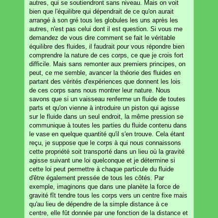
autres, qui se soutiendront sans niveau. Mais on voit
bien que l'équilibre qui dépendrait de ce qu'on aurait
arrangé à son gré tous les globules les uns après les
autres, n'est pas celui dont il est question. Si vous me
demandez de vous dire comment se fait le véritable
équilibre des fluides, il faudrait pour vous répondre bien
comprendre la nature de ces corps, ce que je crois fort
difficile. Mais sans remonter aux premiers principes, on
peut, ce me semble, avancer la théorie des fluides en
partant des vérités d'expériences que donnent les lois
de ces corps sans nous montrer leur nature. Nous
savons que si un vaisseau renferme un fluide de toutes
parts et qu'on vienne à introduire un piston qui agisse
sur le fluide dans un seul endroit, la même pression se
communique à toutes les parties du fluide contenu dans
le vase en quelque quantité qu'il s'en trouve. Cela étant
reçu, je suppose que le corps à qui nous connaissons
cette propriété soit transporté dans un lieu où la gravité
agisse suivant une loi quelconque et je détermine si
cette loi peut permettre à chaque particule du fluide
d'être également pressée de tous les côtés. Par
exemple, imaginons que dans une planète la force de
gravité fît tendre tous les corps vers un centre fixe mais
qu'au lieu de dépendre de la simple distance à ce
centre, elle fût donnée par une fonction de la distance et