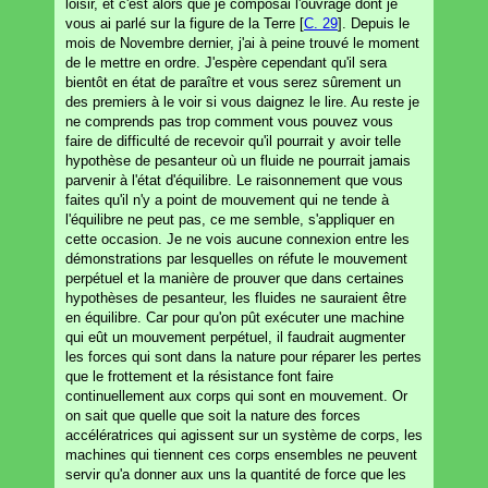
loisir, et c'est alors que je composai l'ouvrage dont je
vous ai parlé sur la figure de la Terre [
C. 29
]. Depuis le
mois de Novembre dernier, j'ai à peine trouvé le moment
de le mettre en ordre. J'espère cependant qu'il sera
bientôt en état de paraître et vous serez sûrement un
des premiers à le voir si vous daignez le lire. Au reste je
ne comprends pas trop comment vous pouvez vous
faire de difficulté de recevoir qu'il pourrait y avoir telle
hypothèse de pesanteur où un fluide ne pourrait jamais
parvenir à l'état d'équilibre. Le raisonnement que vous
faites qu'il n'y a point de mouvement qui ne tende à
l'équilibre ne peut pas, ce me semble, s'appliquer en
cette occasion. Je ne vois aucune connexion entre les
démonstrations par lesquelles on réfute le mouvement
perpétuel et la manière de prouver que dans certaines
hypothèses de pesanteur, les fluides ne sauraient être
en équilibre. Car pour qu'on pût exécuter une machine
qui eût un mouvement perpétuel, il faudrait augmenter
les forces qui sont dans la nature pour réparer les pertes
que le frottement et la résistance font faire
continuellement aux corps qui sont en mouvement. Or
on sait que quelle que soit la nature des forces
accélératrices qui agissent sur un système de corps, les
machines qui tiennent ces corps ensembles ne peuvent
servir qu'a donner aux uns la quantité de force que les